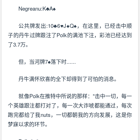
Negreanu:K♣A♠
公共牌发出:10♣6♥J♠Q♠，在这里，已经击中顺
子的丹牛过牌跟注了Polk的满池下注，彩池已经达到
了3.7万。
但，当河牌7♠落下时......
丹牛满怀欣喜的全下却得到了可怕的消息。
就像Polk在推特中所说的那样："击中一切，每一
个英雄跟注都打对了，每一次大诈唬都能通过，每次
跑完都给了我nuts，一切都朝我的方向发展，这是你
梦寐以求的环节。