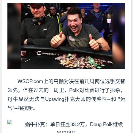
WSOP.com上的高额对决在前几周两位选手交替
领先，但在过去的一周里，Polk对比赛进行了扼杀，
丹牛显然无法与Upswing扑克大师的侵略性--和 "运
气"--相抗衡。