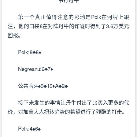
第一个真正值得注意的彩池是Polk在河牌上跟
注，他的口袋8在对阵丹牛的诈唬时得到了3.6万美元
回报。
Polk:8♣8♠
Negreanu:6♣7♦
公共牌:4♠9♣10♦A♣2♣
接下来发生的事情让丹牛付出了比买入更多的代
价，对加拿大人扭转趋势的希望进行了残酷的打击。
Polk:4♠6♠