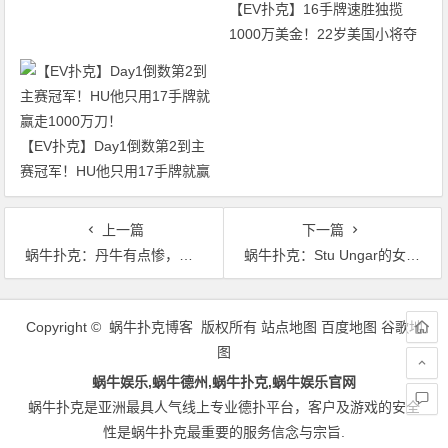
【EV扑克】16手牌速胜独揽
1000万美金！22岁美国小将夺
得2026年WSOP主赛冠军
【EV扑克】Day1倒数第2到主
赛冠军！HU他只用17手牌就赢
走1000万刀！
上一篇
下一篇
蜗牛扑克：丹牛有点惨，被盗1.5万还要给对方出打车费！
蜗牛扑克：Stu Ungar的女儿回答了关于这位扑克传奇人物的问题
文
章
Copyright © 蜗牛扑克博客 版权所有
站点地图
百度地图
谷歌地
导
图
航
蜗牛娱乐,蜗牛德州,蜗牛扑克,蜗牛娱乐官网
蜗牛扑克是亚洲最具人气线上专业德扑平台，客户及游戏的安全
性是蜗牛扑克最重要的服务信念与宗旨.