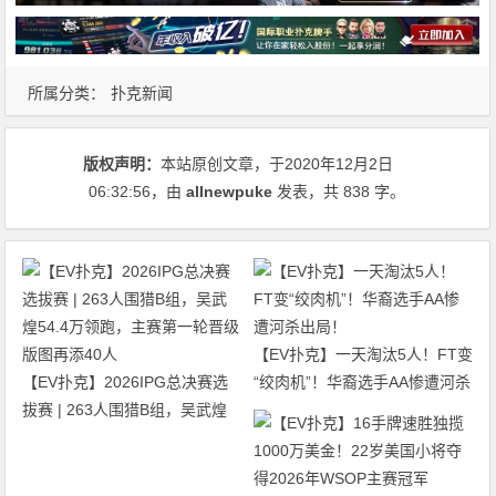
所属分类：
扑克新闻
版权声明：
本站原创文章，于2020年12月2日
06:32:56
，由
allnewpuke
发表，共 838 字。
【EV扑克】一天淘汰5人！FT变
【EV扑克】2026IPG总决赛选
“绞肉机”！华裔选手AA惨遭河杀
拔赛 | 263人围猎B组，吴武煌
出局！
54.4万领跑，主赛第一轮晋级版
图再添40人