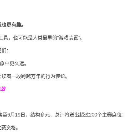
但也更有趣。
工具，也可能是人类最早的“游戏装置”。
我们：
想象中更久远。
延续着一段跨越万年的行为传统。
开战
持续至6月19日，结构多元，总计将送出超过200个主赛席位：
主赛资格。