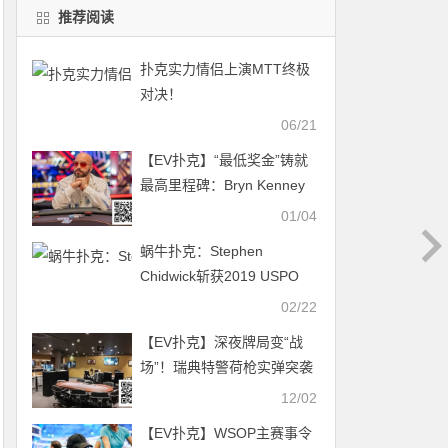
推荐阅读
扑克实力情侣上演MTT终极
对决！
06/21
【EV扑克】“最低奖金”铸就
最高里程碑：Bryn Kenney
成首位现场比赛收入破八千
01/04
万选手
蜗牛扑克：Stephen
Chidwick斩获2019 USPO
PLO冠军
02/22
【EV扑克】深夜牌局变“战
场”！瑞典特警荷枪实弹突袭
扑克比赛，线下扑克彻底凉
12/02
凉？
【EV扑克】WSOP主赛事令