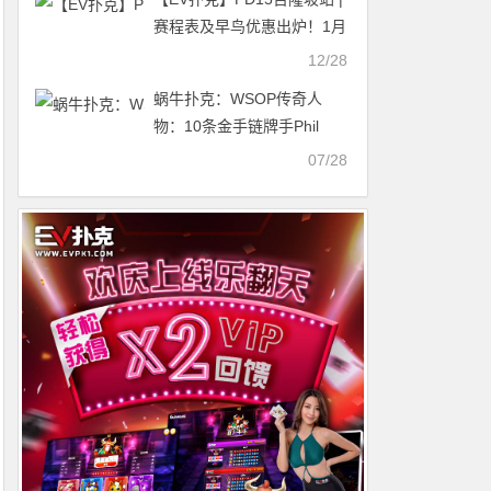
赛程表及早鸟优惠出炉！1月
16日-1月26日相约云顶高原
12/28
蜗牛扑克：WSOP传奇人
物：10条金手链牌手Phil
Ivey
07/28