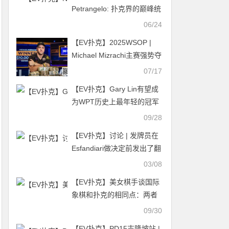
Petrangelo: 扑克界的巅峰统
治者
06/24
【EV扑克】2025WSOP |
Michael Mizrachi主赛强势夺
冠，收获千万刀奖金，赛事
07/17
99王钰铸领衔国人晋级
【EV扑克】Gary Lin有望成
为WPT历史上最年轻的冠军
之一
09/28
【EV扑克】讨论 | 发牌员在
Esfandiari做决定前发出了翻
牌：裁判的判决是否正确？
03/08
【EV扑克】美女棋手谈国际
象棋和扑克的相同点：两者
玩的都是人，不是棋（牌）
09/30
【EV扑克】PD15吉隆坡站 |