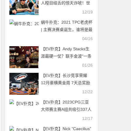
人瞠目结舌的惊天诈唬！世
界第一弃掉三条K引发全网群
12/19
嘲
蜗牛扑克：2021 TPC老虎杯
| 主赛决赛桌诞生，谁将是最
后的冠军！
04/16
【EV扑克】Andy Stacks生
涯最硬一仗？联手金波“一条
命”出战【第六届GG大师争
01/26
霸赛】！
【EV扑克】长沙竞享荣耀
12月豪横黄金周 7天总奖励
1200W赛事分 主赛冠军独揽
12/22
20部iPhone17
【EV扑克】2023CPG三亚
大师赛主赛A组共吸引337人
参赛，徐致远装袋30.7万记
12/17
分牌领先169人晋级第二轮
【EV扑克】Nick “Caecilius”