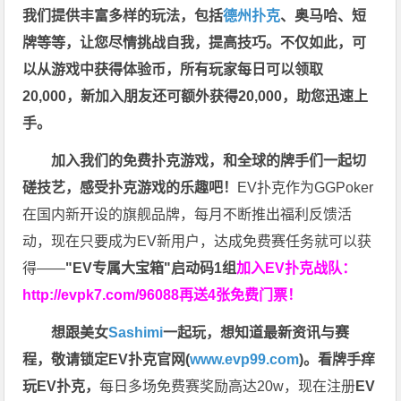
我们提供丰富多样的玩法，包括
德州扑克
、奥马哈、短
牌等等，让您尽情挑战自我，提高技巧。不仅如此，
可
以从游戏中获得体验币，所有玩家每日可以领取
20,000，新加入朋友还可额外获得20,000，助您迅速上
手。
加入我们的免费扑克游戏，和全球的牌手们一起切
磋技艺，感受扑克游戏的乐趣吧！
EV扑克作为GGPoker
在国内新开设的旗舰品牌，每月不断推出福利反馈活
动，现在只要成为EV新用户，达成免费赛任务就可以获
得——
"EV专属大宝箱"启动码1组
加入EV扑克战队：
http://evpk7.com/96088
再送4张免费门票！
想跟美女
Sashimi
一起玩，
想知道最新资讯与赛
程，
敬请锁定EV扑克官网(
www.evp99.com
)。
看牌手痒
玩EV扑克，
每日多场免费赛奖励高达20w，现在注册
EV