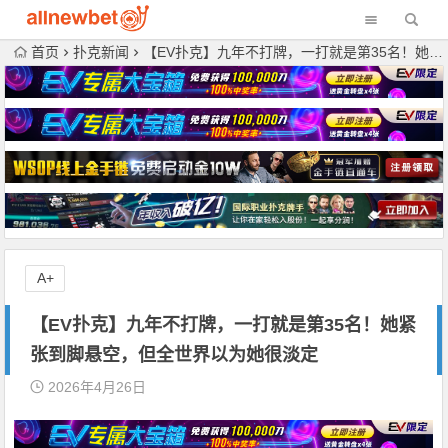
首页
扑克新闻
【EV扑克】九年不打牌，一打就是第35名！她紧张到脚悬空，但全世界以为她很淡定
A+
【EV扑克】九年不打牌，一打就是第35名！她紧
张到脚悬空，但全世界以为她很淡定
2026年4月26日