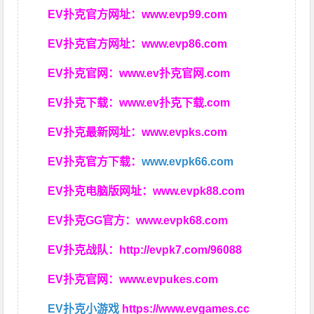
EV扑克官方网址：
www.evp99.com
EV扑克官方网址：
www.evp86.com
EV扑克官网：
www.ev扑克官网.com
EV扑克下载：
www.ev扑克下载.com
EV扑克最新网址：
www.evpks.com
EV扑克官方下载：
www.evpk66.com
EV扑克电脑版网址：
www.evpk88.com
EV扑克GG官方：
www.evpk68.com
EV扑克战队：
http://evpk7.com/96088
EV扑克官网：
www.evpukes.com
EV扑克小游戏
https://www.evgames.cc