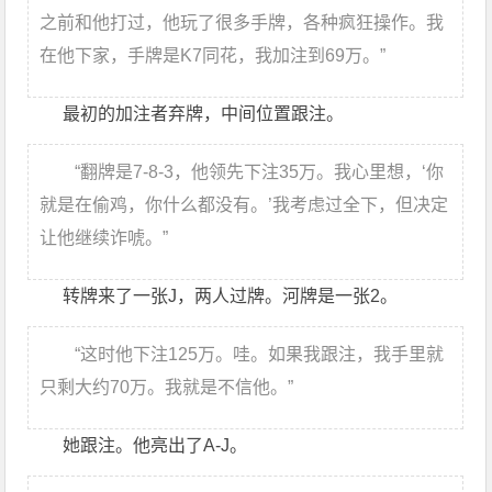
之前和他打过，他玩了很多手牌，各种疯狂操作。我
在他下家，手牌是K7同花，我加注到69万。”
最初的加注者弃牌，中间位置跟注。
“翻牌是7-8-3，他领先下注35万。我心里想，‘你
就是在偷鸡，你什么都没有。’我考虑过全下，但决定
让他继续诈唬。”
转牌来了一张J，两人过牌。河牌是一张2。
“这时他下注125万。哇。如果我跟注，我手里就
只剩大约70万。我就是不信他。”
她跟注。他亮出了A-J。