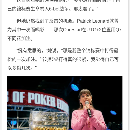
这意味着她必须保持耐心。“我不想在翻牌前为了自
己的锦标赛生命卷入6-bet战争。那太蠢了。”
但她仍然找到了反击的机会。Patrick Leonard就曾
为其中一次而喝彩——那次Obrestad在UTG+2位置用Q7
不同花加注。
“挺有意思的，”她说，“那是我整个锦标赛中打得最
松的一次加注。当时那桌打得真的很紧，我觉得自己可
以多偷几次。”