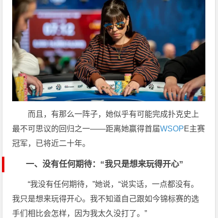
而且，有那么一阵子，她似乎有可能完成扑克史上
最不可思议的回归之一——距离她赢得首届
WSOP
E主赛
冠军，已将近二十年。
一、没有任何期待：“我只是想来玩得开心”
“我没有任何期待，”她说，“说实话，一点都没有。
我只是想来玩得开心。我不知道自己跟如今锦标赛的选
手们相比会怎样，因为我太久没打了。”