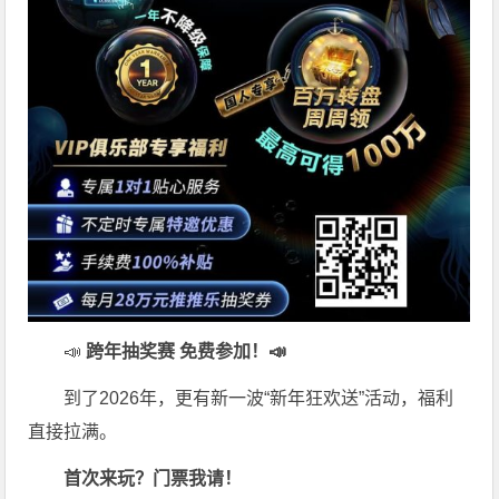
📣
跨年抽奖赛 免费参加
！📣
到了2026年，更有新一波“新年狂欢送”活动，福利
直接拉满。
首次来玩？门票我请！