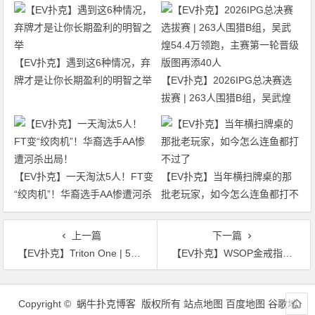
【EV扑克】遇到这6种情况，弃
牌才是让你长期盈利的明智之举
【EV扑克】2026IPG总决赛选
拔赛 | 263人围猎B组，吴武煌
54.4万领跑，主赛第一轮晋级版
图再添40人
【EV扑克】一天淘汰5人！FT变
【EV扑克】当年横扫牌桌的那
“绞肉机”！华裔选手AA惨遭河杀
批老玩家，如今怎么连鱼都打不
出局！
过了
上一篇
下一篇
【EV扑克】Triton One | 5000美元单日赛力克群雄，中国选手Chen Peng豪取生涯最高$214,000奖金！
【EV扑克】WSOP金戒指｜双国人闯进迷你主赛FT！徐航夺超深筹赛第四名，奖励11万刀！
文
章
Copyright © 蜗牛扑克博客 版权所有
站点地图
百度地图
谷歌地