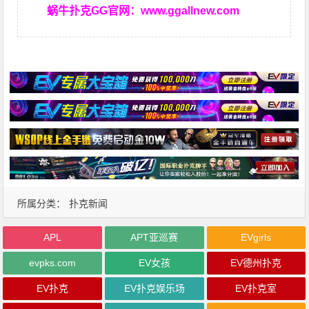
蜗牛扑克GG官网：
www.ggallnew.com
所属分类：
扑克新闻
APL
APT亚巡赛
EVgirls
evpks.com
EV女孩
EV德州扑克
EV扑克
EV扑克娱乐场
EV扑克室