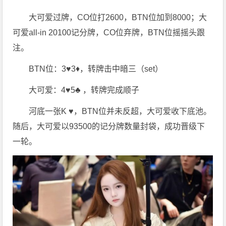
大可爱过牌，CO位打2600，BTN位加到8000；大
可爱all-in 20100记分牌，CO位弃牌，BTN位摇摇头跟
注。
BTN位：3♥️3♦️，转牌击中暗三（set）
大可爱：4♥️5♣️ ，转牌完成顺子
河底一张K ♥️，BTN位并未反超，大可爱收下底池。
随后，大可爱以93500的记分牌数量封袋，成功晋级下
一轮。