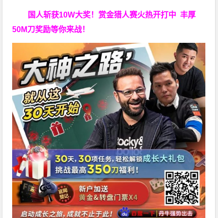
国人斩获
10W
大奖！
赏金猎人赛火热开打中 丰厚
50M刀奖励等你来战！