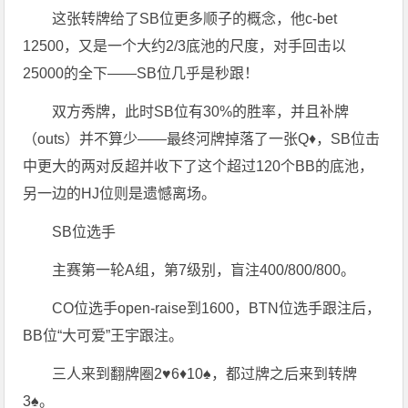
这张转牌给了SB位更多顺子的概念，他c-bet
12500，又是一个大约2/3底池的尺度，对手回击以
25000的全下——SB位几乎是秒跟！
双方秀牌，此时SB位有30%的胜率，并且补牌
（outs）并不算少——最终河牌掉落了一张Q♦️，SB位击
中更大的两对反超并收下了这个超过120个BB的底池，
另一边的HJ位则是遗憾离场。
SB位选手
主赛第一轮A组，第7级别，盲注400/800/800。
CO位选手open-raise到1600，BTN位选手跟注后，
BB位“大可爱”王宇跟注。
三人来到翻牌圈2♥️6♦️10♠️，都过牌之后来到转牌
3♠️。