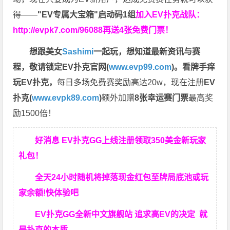
得——
"EV专属大宝箱"启动码1组
加入EV扑克战队：
http://evpk7.com/96088
再送4张免费门票！
想跟美女
Sashimi
一起玩，
想知道最新资讯与赛
程，
敬请锁定EV扑克官网(
www.evp99.com
)。
看牌手痒
玩EV扑克，
每日多场免费赛奖励高达20w，现在注册
EV
扑克(
www.evpk89.com
)
额外加赠
8张幸运赛门票
最高奖
励1500倍！
好消息 EV扑克GG上线注册领取350美金新玩家
礼包！
全天24小时随机将掉落现金红包至牌局底池或玩
家余额!快体验吧
EV扑克GG
全新中文旗舰站
追求高EV
的决定
就
是扑克的本质