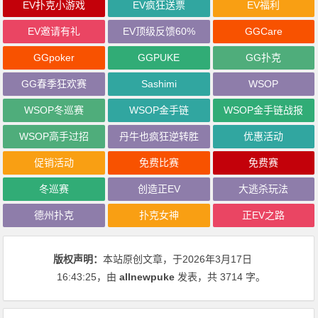
EV扑克小游戏
EV疯狂送票
EV福利
EV邀请有礼
EV顶级反馈60%
GGCare
GGpoker
GGPUKE
GG扑克
GG春季狂欢赛
Sashimi
WSOP
WSOP冬巡赛
WSOP金手链
WSOP金手链战报
WSOP高手过招
丹牛也疯狂逆转胜
优惠活动
促销活动
免费比赛
免费赛
冬巡赛
创造正EV
大逃杀玩法
德州扑克
扑克女神
正EV之路
版权声明：
本站原创文章，于2026年3月17日
16:43:25
，由
allnewpuke
发表，共 3714 字。