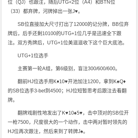
位（QJ）也跟注，随后UTG+2位（A4）和BTN位
（33）都弃牌，河牌掉出一张J♥️。
SB位直接加大尺寸打出了12000的记分牌，BB位弃
牌后，后手还剩10100的UTG+1位几乎是迅速全下跟
注。双方秀牌后，UTG+1位美滋滋收下这个巨大底池。
UTG+1位选手
主赛第一轮A组，第6级别，盲注300/600/600。
翻前HJ位选手用K♦️10♥️开池加注1200，拿到K♠️Q♦️
的SB位选手3-bet到4500；HJ位短暂思考后跟注去看翻
牌。
翻牌戏剧性地发出了K♥️10♠️5♥️，击中顶对的SB位开
一枪7500，尺度很大的一个动作，击中两对暂时领先的
HJ位再次跟注，然后来到了转牌J♠️。