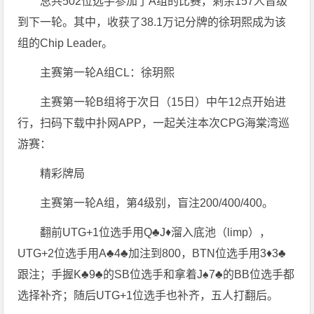
总共502位选手参加了A组的比赛，剩余157人晋级
到下一轮。其中，收获了38.1万记分牌的徐玥熙成为该
组的Chip Leader。
主赛第一轮A组CL：徐玥熙
主赛第一轮B组将于次日（15日）中午12点开始进
行，扫码下载中扑网APP，一起关注本次CPG海棠湾巡
游赛：
精彩牌局
主赛第一轮A组，第4级别，盲注200/400/400。
翻前UTG+1位选手用Q♣️J♦️溜入底池（limp），
UTG+2位选手用A♣️4♣️加注到800，BTN位选手用3♦️3♣️
跟注；手握K♣️9♣️的SB位选手和拿着J♠️7♣️的BB位选手都
选择补齐；随后UTG+1位选手也补齐，五人打翻后。