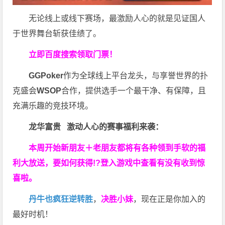
无论线上或线下赛场，最激励人心的就是见证国人
于世界舞台斩获佳绩了。
立即百度搜索领取门票！
GGPoker
作为全球线上平台龙头，与享誉世界的扑
克盛会
WSOP
合作，提供选手一个最干净、有保障，且
充满乐趣的竞技环境。
龙华富贵 激动人心的赛事福利来袭：
本周开始新朋友＋老朋友都将有各种领到手软的福
利大放送，要如何获得!?登入游戏中查看有没有收到惊
喜啦。
丹牛也疯狂逆转胜
，
决胜小妹
，现在正是你加入的
最好时机！