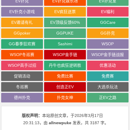
EV扑克
EV扑克娱乐场
EV扑克室
EV扑克小游戏
EV疯狂送票
EV福利
EV邀请有礼
EV顶级反馈60%
GGCare
GGpoker
GGPUKE
GG扑克
GG春季狂欢赛
Sashimi
WSOP
WSOP冬巡赛
WSOP金手链
WSOP金手链战报
WSOP高手过招
丹牛也疯狂逆转胜
优惠活动
促销活动
免费比赛
免费赛
冬巡赛
创造正EV
大逃杀玩法
德州扑克
扑克女神
正EV之路
版权声明：
本站原创文章，于2026年3月17日
20:31:13
，由
allnewpuke
发表，共 3187 字。