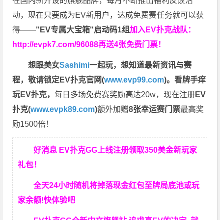
在国内新开设的旗舰品牌，每月不断推出福利反馈活
动，现在只要成为EV新用户，达成免费赛任务就可以获
得——
"EV专属大宝箱"启动码1组
加入EV扑克战队：
http://evpk7.com/96088
再送4张免费门票！
想跟美女
Sashimi
一起玩，
想知道最新资讯与赛
程，
敬请锁定EV扑克官网(
www.evp99.com
)。
看牌手痒
玩EV扑克，
每日多场免费赛奖励高达20w，现在注册
EV
扑克(
www.evpk89.com
)
额外加赠
8张幸运赛门票
最高奖
励1500倍！
好消息 EV扑克GG上线注册领取350美金新玩家
礼包！
全天24小时随机将掉落现金红包至牌局底池或玩
家余额!快体验吧