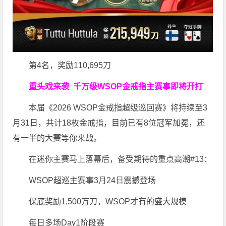
第4名，奖励110,695刀
重头戏来袭
千万级
WSOP金戒指
主赛事即将开打
本届《2026 WSOP金戒指超级巡回赛》将持续至3
月31日，共计18枚金戒指，目前已有8位冠军加冕，还
有一半的大赛等你来战。
在迷你主赛马上落幕后，备受期待的重点高潮#13：
WSOP超巡主赛事3月24日震撼登场
保底奖励1,500万刀，WSOP才有的盛大规模
每日多场Day1阶段赛