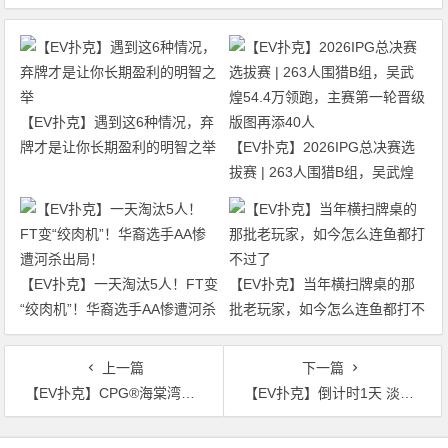
【EV扑克】遇到这6种情况，弃
牌才是让你长期盈利的明智之举
【EV扑克】2026IPG总决赛选
拔赛 | 263人围猎B组，吴武煌
54.4万领跑，主赛第一轮晋级版
图再添40人
【EV扑克】一天淘汰5人！FT变
【EV扑克】当年横扫牌桌的那
“绞肉机”！华裔选手AA惨遭河杀
批老玩家，如今怎么连鱼都打不
出局！
过了
上一篇
下一篇
【EV扑克】CPG®海棠湾巡游赛｜马年首战号角响起！主赛第一轮A组502人奋战157人晋级，徐玥熙38.1万记分牌一骑绝尘
【EV扑克】倒计时1天 淡水鱼（POKER）官方APP内测即将开启
文