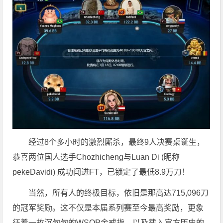
经过8个多小时的激烈厮杀，最终9人决赛桌诞生，
恭喜两位国人选手Chozhicheng与Luan Di (昵称
pekeDavidi) 成功闯进FT，已锁定了最低8.9万刀！
当然，所有人的终极目标，依旧是那高达715,096刀
的冠军奖励。这不仅是本届系列赛至今最高奖励，更象
征着一枚沉甸甸的WSOP金戒指，以及载入官方历史的