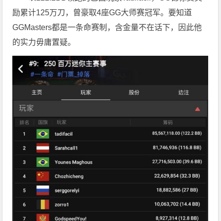
励累计125万刀，曾豪取4座GG大师赛冠军。要知道
GGMasters都是一条命赛制，含金量不在话下，因此他
的实力毋庸置疑。