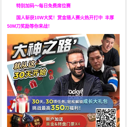
特别加码～每日免费席位赛
国人斩获
10W
大奖！
赏金猎人赛火热开打中 丰厚
50M刀奖励等你来战！