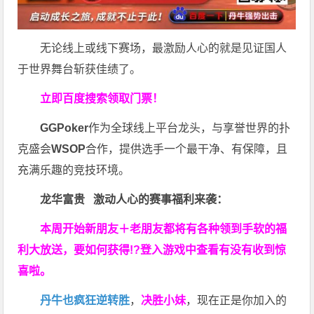
无论线上或线下赛场，最激励人心的就是见证国人
于世界舞台斩获佳绩了。
立即百度搜索领取门票！
GGPoker
作为全球线上平台龙头，与享誉世界的扑
克盛会
WSOP
合作，提供选手一个最干净、有保障，且
充满乐趣的竞技环境。
龙华富贵 激动人心的赛事福利来袭：
本周开始新朋友＋老朋友都将有各种领到手软的福
利大放送，要如何获得!?登入游戏中查看有没有收到惊
喜啦。
丹牛也疯狂逆转胜
，
决胜小妹
，现在正是你加入的