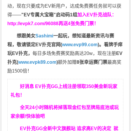
动，现在只要成为EV新用户，达成免费赛任务就可以获
得——
"EV专属大宝箱"启动码1组
加入EV扑克战队：
http://evpk7.com/96088
再送4张免费门票！
想跟美女
Sashimi
一起玩，
想知道最新资讯与赛
程，
敬请锁定EV扑克官网(
www.evp99.com
)。
看牌手痒
玩EV扑克，
每日多场免费赛奖励高达20w，现在注册
EV
扑克(
www.evpk89.com
)
额外加赠
8张幸运赛门票
最高奖
励1500倍！
好消息 EV扑克GG上线注册领取350美金新玩家
礼包！
全天24小时随机将掉落现金红包至牌局底池或玩
家余额!快体验吧
EV扑克GG
全新中文旗舰站
追求高EV
的决定
就