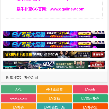
蜗牛扑克GG官网：
www.ggallnew.com
所属分类：
扑克新闻
APL
APT亚巡赛
EVgirls
evpks.com
EV女孩
EV德州扑克
EV扑克
EV扑克娱乐场
EV扑克室