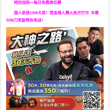
特别加码～每日免费席位赛
国人斩获
10W
大奖！
赏金猎人赛火热开打中 丰厚
50M刀奖励等你来战！