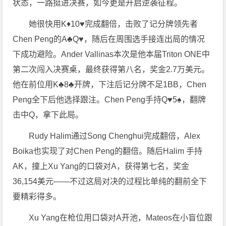
状态，一路挺进决赛，如今更是开启逆袭征程。
她很快用K♦10♥完成翻倍，击败了记分牌领先者
Chen Peng的A♣Q♥，随后在周围选手接连出局的情况
下成功避险。Ander Vallinas本次是他本届Triton ONE中
第二次闯入决赛桌，最终获得第八名，奖金2.7万美元。
他在前位用K♣8♣开牌，下注后记分牌不足1BB，Chen
Peng全下后他选择跟注。Chen Peng手持Q♥5♠，翻牌
击中Q，拿下此局。
Rudy Halim通过Song Chenghui完成翻倍，Alex
Boika也实现了对Chen Peng的翻倍。随后Halim 手持
AK，撞上Xu Yang的口袋对A，获得第七名，奖金
36,154美元——不过这局对决的过程比单纯的翻前全下
要精彩得多。
Xu Yang在枪位用口袋对A开池，Mateos在小盲位跟