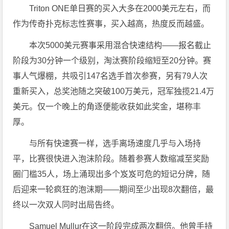
Triton ONE单日赛的买入大多在2000美元左右，而
作为传奇扑克标志性赛事，买入越高，热度反而越盛。
本次5000美元赛事采用混合快速结构——报名截止
阶段为30分钟一个级别，淘汰赛阶段缩短至20分钟。赛
事人气爆棚，共吸引147名选手首次参赛，另有79人次
重新买入，总奖池随之突破100万美元，冠军独揽21.4万
美元。仅一个晚上的角逐便能收获如此奖金，堪称丰
厚。
与所有快速赛一样，选手离场速度几乎与入场持
平，比赛很快进入泡沫阶段。随着参赛人数缩减至奖励
圈门槛35人，场上涌现出多个岌岌可危的短记分牌，随
后迎来一轮疯狂的泡沫期——期间至少出现8次翻倍，最
终以一次双人同时出局告终。
Samuel Mullur在这一阶段完成两次翻倍。他曾手持