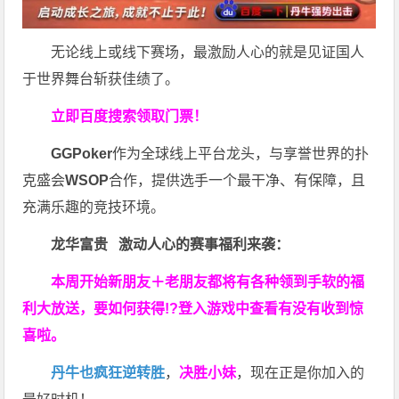
无论线上或线下赛场，最激励人心的就是见证国人
于世界舞台斩获佳绩了。
立即百度搜索领取门票！
GGPoker
作为全球线上平台龙头，与享誉世界的扑
克盛会
WSOP
合作，提供选手一个最干净、有保障，且
充满乐趣的竞技环境。
龙华富贵 激动人心的赛事福利来袭：
本周开始新朋友＋老朋友都将有各种领到手软的福
利大放送，要如何获得!?登入游戏中查看有没有收到惊
喜啦。
丹牛也疯狂逆转胜
，
决胜小妹
，现在正是你加入的