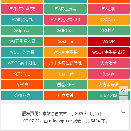
EV扑克小游戏
EV疯狂送票
EV福利
EV邀请有礼
EV顶级反馈60%
GGCare
GGpoker
GGPUKE
GG扑克
GG春季狂欢赛
Sashimi
WSOP
WSOP冬巡赛
WSOP金手链
WSOP金手链战报
WSOP高手过招
丹牛也疯狂逆转胜
优惠活动
促销活动
免费比赛
免费赛
冬巡赛
创造正EV
大逃杀玩法
德州扑克
扑克女神
正EV之路
版权声明：
本站原创文章，于2026年3月17日
07:07:22
，由
allnewpuke
发表，共 5494 字。