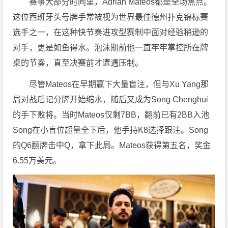
赛事大部分时间里，Adrian Mateos都是全场焦点。
这位西班牙头号牌手常被视为世界最佳德州扑克锦标赛
选手之一，在这种快节奏进攻型赛制中面对经验稍逊的
对手，更是如鱼得水。泡沫期前他一直牢牢掌控所在牌
桌的节奏，直至决赛前才遭遇压制。
尽管Mateos在早期赢下大量盲注，但与Xu Yang那
局对战后记分牌开始缩水，随后又成为Song Chenghui
的手下败将。当时Mateos仅剩7BB，翻前已有2BB入池
Song在小盲位超量全下后，他手持K8选择跟注。Song
的Q6翻牌击中Q，拿下此局。Mateos获得第五名，奖金
6.55万美元。