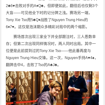
2♣6♥击败对手的A♦Q♣，但即便如此，翻倍后也仅剩3个
大盲——可见他全下时的记分牌之浅。赛场另一端，
Tony Xie Tso用5♣Q♦战胜了Nguyen Trung Hieu的
6♦7♥。这仅是泡沫期众多精彩对局中的两个缩影。
赛场首次出现三家全下并全部跟注时，三人悉数幸
存；但第二次出现同样情况时，两人同时出局。其中一
位便是此前提到过的Tony Xie Tso——他此番再度与
Nguyen Trung Hieu交锋。这一次，Nguyen手持A♥4♠，
翻牌击中4，击败了Tso的A♣J♣。