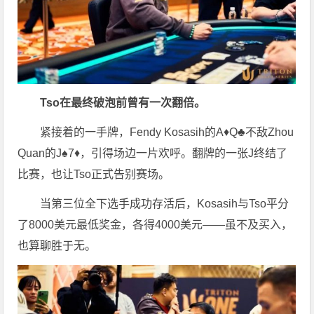
Tso在最终破泡前曾有一次翻倍。
紧接着的一手牌，Fendy Kosasih的A♦Q♣不敌Zhou
Quan的J♠7♦，引得场边一片欢呼。翻牌的一张J终结了
比赛，也让Tso正式告别赛场。
当第三位全下选手成功存活后，Kosasih与Tso平分
了8000美元最低奖金，各得4000美元——虽不及买入，
也算聊胜于无。