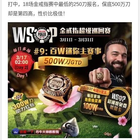
打中，18场金戒指赛中最低的250刀报名，保底500万刀
却是第四高，性价比极佳！