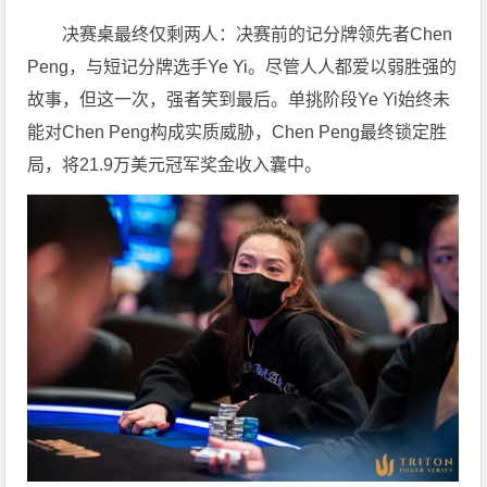
决赛桌最终仅剩两人：决赛前的记分牌领先者Chen
Peng，与短记分牌选手Ye Yi。尽管人人都爱以弱胜强的
故事，但这一次，强者笑到最后。单挑阶段Ye Yi始终未
能对Chen Peng构成实质威胁，Chen Peng最终锁定胜
局，将21.9万美元冠军奖金收入囊中。