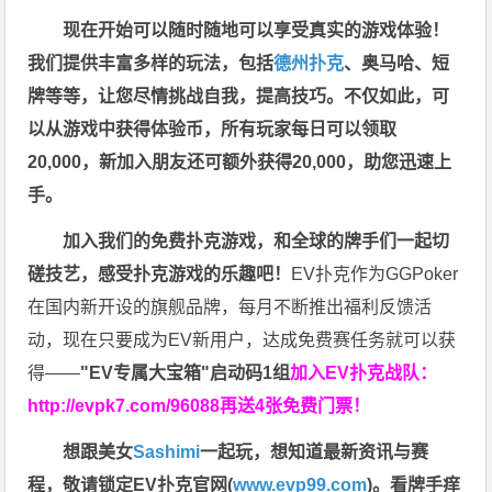
现在开始可以随时随地可以享受真实的游戏体验！
我们提供丰富多样的玩法，包括
德州扑克
、奥马哈、短
牌等等，让您尽情挑战自我，提高技巧。不仅如此，
可
以从游戏中获得体验币，所有玩家每日可以领取
20,000，新加入朋友还可额外获得20,000，助您迅速上
手。
加入我们的免费扑克游戏，和全球的牌手们一起切
磋技艺，感受扑克游戏的乐趣吧！
EV扑克作为GGPoker
在国内新开设的旗舰品牌，每月不断推出福利反馈活
动，现在只要成为EV新用户，达成免费赛任务就可以获
得——
"EV专属大宝箱"启动码1组
加入EV扑克战队：
http://evpk7.com/96088
再送4张免费门票！
想跟美女
Sashimi
一起玩，
想知道最新资讯与赛
程，
敬请锁定EV扑克官网(
www.evp99.com
)。
看牌手痒