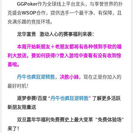
GGPoker
作为全球线上平台龙头，与享誉世界的扑
克盛会
WSOP
合作，提供选手一个最干净、有保障，且
充满乐趣的竞技环境。
龙华富贵 激动人心的赛事福利来袭：
本周开始新朋友＋老朋友都将有各种领到手软的福
利大放送，要如何获得!?登入游戏中查看有没有收到惊
喜啦。
丹牛也疯狂逆转胜
，
决胜小妹
，现在正是你加入的
最好时机！
逐梦参赛!百度 “
丹牛也疯狂逆转胜
”
了解更多
活跃
新朋友限量送
双旦嘉年华福利
免费赛史上最大变革
”免费体验场”
来了！