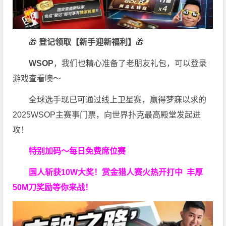
🎁
登记领取【新手迎新福利】
🎁
WSOP
，我们也精心准备了老朋友礼包，可以登录
游戏查看噢～
全球选手现已可通过线上卫星赛，赢得梦寐以求的
2025WSOP主赛事门票，向世界扑克最高殿堂发起进
攻！
特别加码～每日免费席位赛
国人斩获
10W
大奖！
赏金猎人赛火热开打中 丰厚
50M刀奖励等你来战！