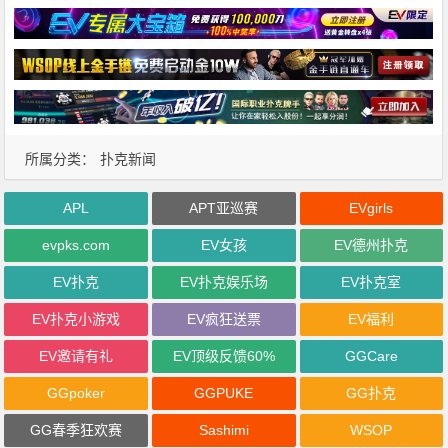
所属分类：
扑克新闻
APL
APT亚巡赛
EVgirls
evpks.com
EV女孩
EV德州扑克
EV扑克
EV扑克娱乐场
EV扑克室
EV扑克小游戏
EV疯狂送票
EV福利
EV邀请有礼
EV顶级反馈60%
GGCare
GGpoker
GGPUKE
GG扑克
GG春季狂欢赛
Sashimi
WSOP