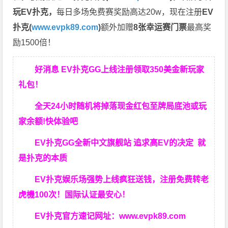
玩EV扑克，
每日多场免费赛奖励高达20w，现在注册
EV
扑克(
www.evpk89.com
)
额外加赠
8张幸运赛门票
最高奖
励1500倍！
好消息 EV扑克GG上线注册领取350美金新玩家
礼包！
全天24小时随机将掉落现金红包至牌局底池或玩
家余额!快体验吧
EV扑克GG
全新中文旗舰站
追求高EV
的决定
就
是扑克的本质
EV扑克娱乐场强势上线疯狂送钱，注册免费转老
虎機100次！国际认证最安心！
EV扑克官方速记网址：
www.evpk89.com