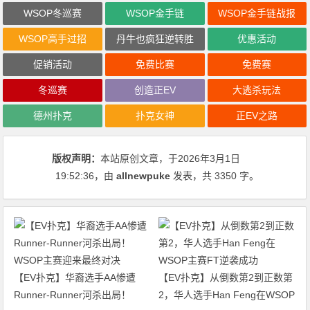
WSOP冬巡赛
WSOP金手链
WSOP金手链战报
WSOP高手过招
丹牛也疯狂逆转胜
优惠活动
促销活动
免费比赛
免费赛
冬巡赛
创造正EV
大逃杀玩法
德州扑克
扑克女神
正EV之路
版权声明：
本站原创文章，于2026年3月1日
19:52:36
，由
allnewpuke
发表，共 3350 字。
【EV扑克】华裔选手AA惨遭
【EV扑克】从倒数第2到正数第
Runner-Runner河杀出局！
2，华人选手Han Feng在WSOP