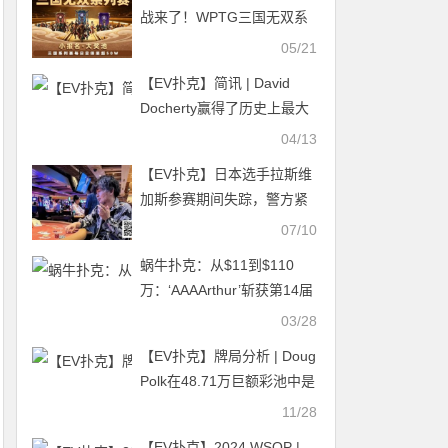
战来了！WPTG三国无双系
列赛史诗级登场！
05/21
【EV扑克】简讯 | David
Docherty赢得了历史上最大
的爱尔兰扑克公开赛主赛事
04/13
【EV扑克】日本选手拉斯维
加斯参赛期间失踪，警方紧
急寻人
07/10
蜗牛扑克：从$11到$110
万：‘AAAArthur’斩获第14届
百万赛周年庆版冠军
03/28
【EV扑克】牌局分析 | Doug
Polk在48.71万巨额彩池中是
否做出了错误的跟注？
11/28
【EV扑克】2024 WSOP |