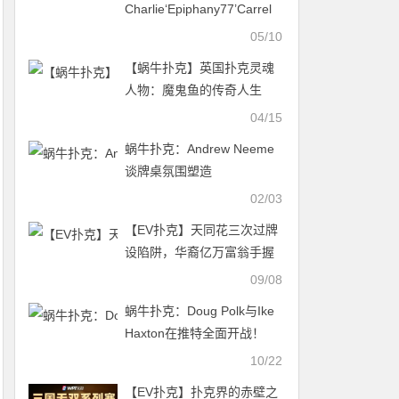
Charlie‘Epiphany77’Carrel
回忆夺冠2017 SCOOP主赛
05/10
【蜗牛扑克】英国扑克灵魂
人物：魔鬼鱼的传奇人生
04/15
蜗牛扑克：Andrew Neeme
谈牌桌氛围塑造
02/03
【EV扑克】天同花三次过牌
设陷阱，华裔亿万富翁手握
AA被清空
09/08
蜗牛扑克：Doug Polk与Ike
Haxton在推特全面开战！
10/22
【EV扑克】扑克界的赤壁之