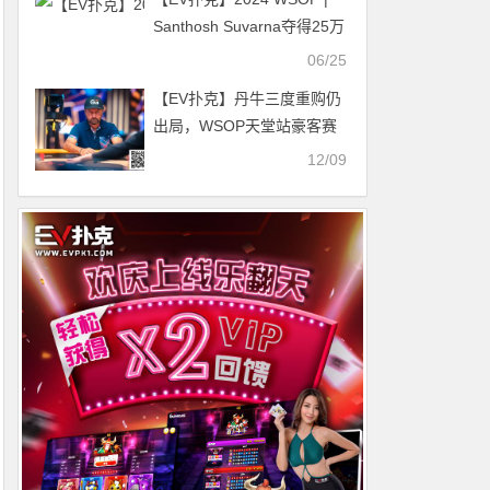
Santhosh Suvarna夺得25万
美元超级豪客赛冠军
06/25
【EV扑克】丹牛三度重购仍
出局，WSOP天堂站豪客赛
首日战况激烈
12/09