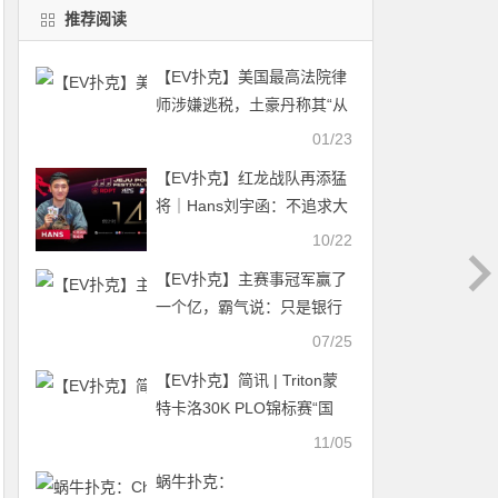
推荐阅读
【EV扑克】美国最高法院律
师涉嫌逃税，土豪丹称其“从
未见过像他这样不把钱当钱
01/23
的人”
【EV扑克】红龙战队再添猛
将｜Hans刘宇函：不追求大
神标签 认真打好每手牌
10/22
【EV扑克】主赛事冠军赢了
一个亿，霸气说：只是银行
多了几块钱！金戒指主赛每
07/25
日多场DAY1
【EV扑克】简讯 | Triton蒙
特卡洛30K PLO锦标赛“国
王”周全、Danny Tang分获
11/05
二、三名
蜗牛扑克：