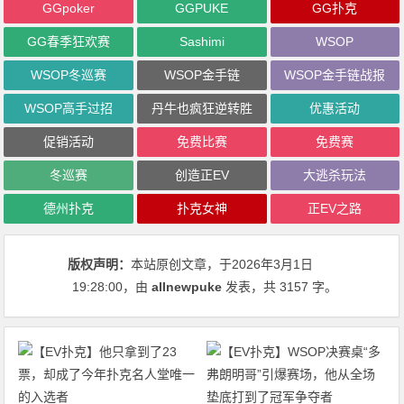
GGpoker
GGPUKE
GG扑克
GG春季狂欢赛
Sashimi
WSOP
WSOP冬巡赛
WSOP金手链
WSOP金手链战报
WSOP高手过招
丹牛也疯狂逆转胜
优惠活动
促销活动
免费比赛
免费赛
冬巡赛
创造正EV
大逃杀玩法
德州扑克
扑克女神
正EV之路
版权声明：
本站原创文章，于2026年3月1日
19:28:00
，由
allnewpuke
发表，共 3157 字。