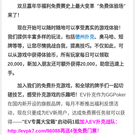
双旦嘉年华福利
免费赛史上最大变革
”免费体验场”
来了！
现在开始可以随时随地可以享受真实的游戏体验！
我们提供丰富多样的玩法，包括
德州扑克
、奥马哈、短
牌等等，让您尽情挑战自我，提高技巧。不仅如此，
可
以从游戏中获得体验币，所有玩家每日可以领取
20,000，新加入朋友还可额外获得20,000，助您迅速上
手。
加入我们的免费扑克游戏，和全球的牌手们一起切
磋技艺，感受扑克游戏的乐趣吧！
EV扑克作为GGPoker
在国内新开设的旗舰品牌，每月不断推出福利反馈活
动，现在只要成为EV新用户，达成免费赛任务就可以获
得——
"EV专属大宝箱"启动码1组
加入EV扑克战队：
http://evpk7.com/96088
再送4张免费门票！