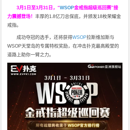
3月1日至3月31日，“
WSOP
金戒指超级巡回赛”接
力震撼登场！
丰厚的1.8亿刀总保底，并颁发18枚荣耀金
戒指。
成功夺冠的选手，还将获得
WSOP
拉斯维加斯与
WSOP天堂岛的专属特权奖励，在冲击扑克最高殿堂的
道路上助你一臂之力。