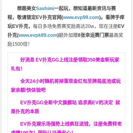
想跟美女
Sashimi
一起玩，
想知道最新资讯与赛
程，
敬请锁定EV扑克官网(
www.evp99.com
)。
看牌手痒
玩EV扑克，
每日多场免费赛奖励高达20w，现在注册
EV
扑克(
www.evpk89.com
)
额外加赠
8张幸运赛门票
最高奖
励1500倍！
好消息 EV扑克GG上线注册领取350美金新玩家
礼包！
全天24小时随机将掉落现金红包至牌局底池或玩
家余额!快体验吧
EV扑克GG
全新中文旗舰站
追求高EV
的决定
就
是扑克的本质
EV扑克娱乐场强势上线疯狂送钱，注册免费转老
虎機100次！国际认证最安心！