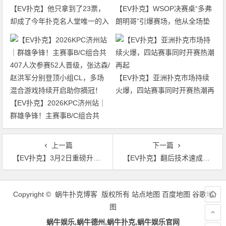
【EV扑克】他只拿到了23票，
【EV扑克】WSOP决赛桌“多弗
却成了今年扑克名人堂唯一的入
朗明哥”引爆赛场，他从全场垫
选者
底打到了冠军争夺者
【EV扑克】亚洲扑克市场持续
火爆，四站赛事同时开赛热潮再
【EV扑克】2026KPC济州站｜
起
群雄争锋！主赛事B/C组合共
407人次参赛52人晋级，张达森/
赵洪军分别登顶小组CL，多场
上一篇
下一篇
混合游戏持续开启助你摘冠！
【EV扑克】3月2日重磅升级上线｜CoinPoker系统全面进化，限时免服务费开启
【EV扑克】翻后技术速成指南：Jungleman亲授30小时系统训练法
文
章
Copyright © 蜗牛扑克博客 版权所有
站点地图
百度地图
谷歌地
导
图
航
蜗牛娱乐,蜗牛德州,蜗牛扑克,蜗牛娱乐官网