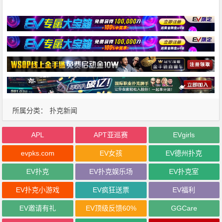
所属分类：
扑克新闻
APL
APT亚巡赛
EVgirls
evpks.com
EV女孩
EV德州扑克
EV扑克
EV扑克娱乐场
EV扑克室
EV扑克小游戏
EV疯狂送票
EV福利
EV邀请有礼
EV顶级反馈60%
GGCare