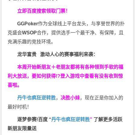
立即百度搜索领取门票！
GGPoker
作为全球线上平台龙头，与享誉世界的扑
克盛会
WSOP
合作，提供选手一个最干净、有保障，且
充满乐趣的竞技环境。
龙华富贵 激动人心的赛事福利来袭：
本周开始新朋友＋老朋友都将有各种领到手软的福
利大放送，要如何获得!?登入游戏中查看有没有收到惊
喜啦。
丹牛也疯狂逆转胜
，
决胜小妹
，现在正是你加入的
最好时机！
逐梦参赛!百度 “
丹牛也疯狂逆转胜
”
了解更多
活跃
新朋友限量送