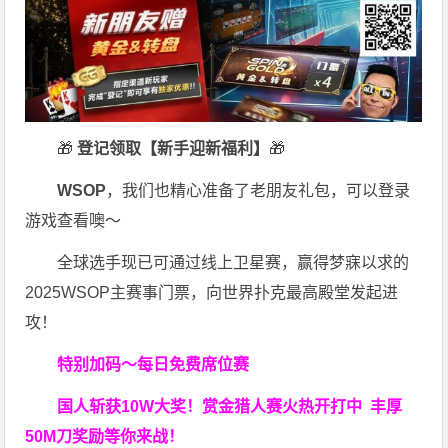
🎁
登记领取【新手迎新福利】
🎁
WSOP
，我们也精心准备了老朋友礼包，可以登录
游戏查看噢～
全球选手现已可通过线上卫星赛，赢得梦寐以求的
2025WSOP主赛事门票，向世界扑克最高殿堂发起进
攻！
特别加码～每日免费席位赛
国人斩获
10W
大奖！
赏金猎人赛火热开打中 丰厚
50M刀奖励等你来战！