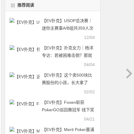
推荐阅读
【EV扑克】USOP总决赛｜
迷你主赛事A/B组共359人次
参赛45人晋级！期待明日
12/04
C/D组复现惊喜！多位国人
【EV扑克】扑克女力｜杨洋
选手陆续摘冠！
专访：若被困难击倒？那就
顺势躺下睡一觉吧！
04/04
【EV扑克】这个卖500块比
赛股份的小孩，长大拿了
Triton豪客赛冠军又拿WSOP
02/02
主赛冠军！
【EV扑克】Foxen斩获
PokerGO巡回赛冠军 线下奖
金突破4570万美元
04/21
【EV扑克】Merit Poker塞浦