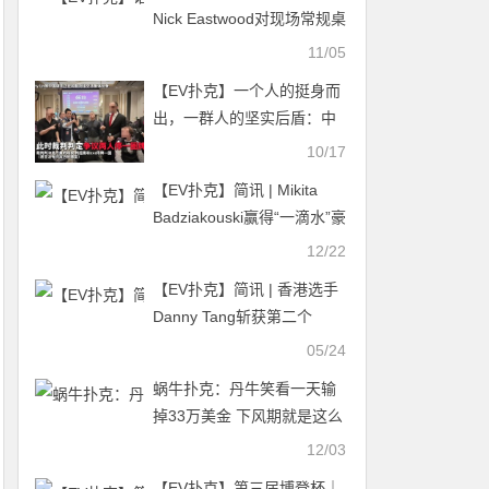
Nick Eastwood对现场常规桌
游戏策略调整的建议
11/05
【EV扑克】一个人的挺身而
出，一群人的坚实后盾：中
国选手用团结和理性“叫停”
10/17
偏见
【EV扑克】简讯 | Mikita
Badziakouski赢得“一滴水”豪
客赛（710万美元奖金）
12/22
【EV扑克】简讯 | 香港选手
Danny Tang斩获第二个
Triton冠军头衔
05/24
蜗牛扑克：丹牛笑看一天输
掉33万美金 下风期就是这么
可怕！
12/03
【EV扑克】第三届博登杯｜