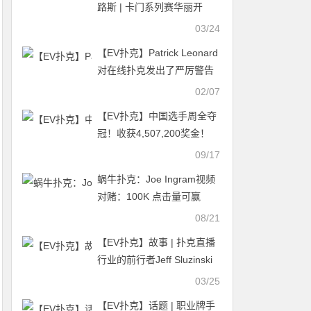
路斯 | 卡门系列赛华丽开
赛，朱楠、孙云升晋级主赛
03/24
DAY2，荣耀扑克闪亮登场
【EV扑克】Patrick Leonard
对在线扑克发出了严厉警告
Tony G接受采访透露拥有3
02/07
亿美元净资产
【EV扑克】中国选手周全夺
冠！收获4,507,200奖金！
09/17
蜗牛扑克：Joe Ingram视频
对赌：100K 点击量可赢
$10,000
08/21
【EV扑克】故事 | 扑克直播
行业的前行者Jeff Sluzinski
03/25
【EV扑克】话题 | 职业牌手