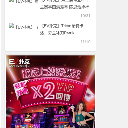
主赛事圆满落幕 陈思浩捧杯
主赛冠军 麦锦元屈居亚军
10/31
【EV扑克】Triton蒙特卡
洛：芬兰冰刀Patrik
Antonius勇夺20万邀请赛冠
11/10
军 谈轩收获第8名