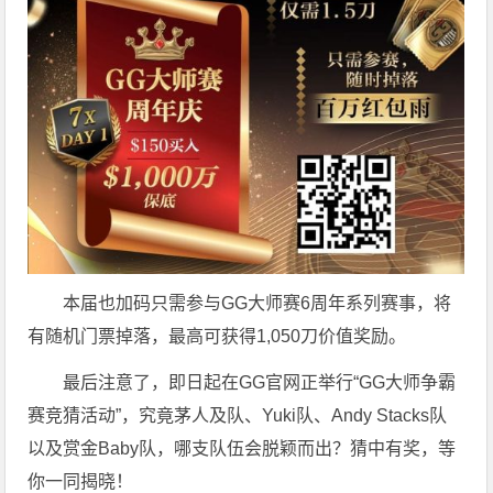
本届也加码只需参与GG大师赛6周年系列赛事，将
有随机门票掉落，最高可获得1,050刀价值奖励。
最后注意了，即日起在GG官网正举行“GG大师争霸
赛竞猜活动”，究竟茅人及队、Yuki队、Andy Stacks队
以及赏金Baby队，哪支队伍会脱颖而出？猜中有奖，等
你一同揭晓！