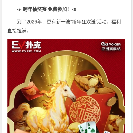
📣
跨年抽奖赛 免费参加
！📣
到了2026年，更有新一波“新年狂欢送”活动，福利
直接拉满。