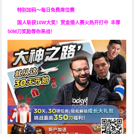
特别加码～每日免费席位赛
国人斩获
10W
大奖！
赏金猎人赛火热开打中 丰厚
50M刀奖励等你来战！