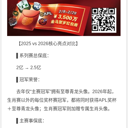
【2025 vs 2026核心亮点对比】
▌系列赛总保底：
2亿 → 2.5亿
▌冠军荣誉：
去年仅“主赛冠军”拥有至尊青龙头像。2026年起，
生肖赛以外的每位奖杯赛冠军，都将同时获得APL奖杯
＋至尊青龙头像；生肖赛冠军则加赠专属生肖头像。
▌主赛事保底：