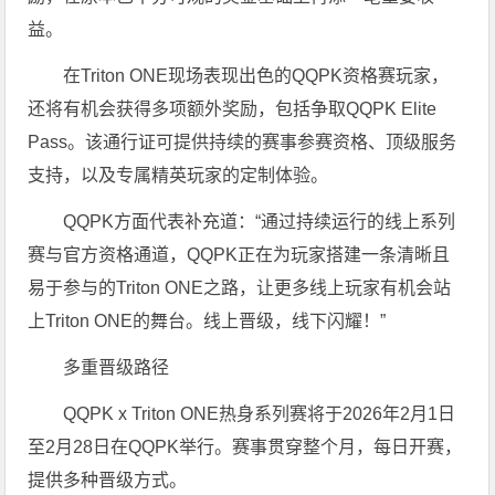
益。
在Triton ONE现场表现出色的QQPK资格赛玩家，
还将有机会获得多项额外奖励，包括争取QQPK Elite
Pass。该通行证可提供持续的赛事参赛资格、顶级服务
支持，以及专属精英玩家的定制体验。
QQPK方面代表补充道：“通过持续运行的线上系列
赛与官方资格通道，QQPK正在为玩家搭建一条清晰且
易于参与的Triton ONE之路，让更多线上玩家有机会站
上Triton ONE的舞台。线上晋级，线下闪耀！”
多重晋级路径
QQPK x Triton ONE热身系列赛将于2026年2月1日
至2月28日在QQPK举行。赛事贯穿整个月，每日开赛，
提供多种晋级方式。