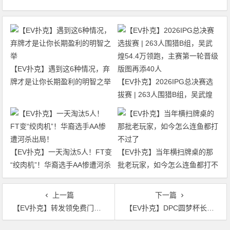
【EV扑克】遇到这6种情况，弃
牌才是让你长期盈利的明智之举
【EV扑克】2026IPG总决赛选
拔赛 | 263人围猎B组，吴武煌
54.4万领跑，主赛第一轮晋级版
图再添40人
【EV扑克】一天淘汰5人！FT变
【EV扑克】当年横扫牌桌的那
“绞肉机”！华裔选手AA惨遭河杀
批老玩家，如今怎么连鱼都打不
出局！
过了
上一篇
下一篇
【EV扑克】转发领免费门票！TLPT首阶段赛果出炉，0门槛第二期开启
【EV扑克】DPC圆梦杯长乐站｜对话Nicky：赛场上的“红龙倩影”；开幕赛141人参赛 RongHui Chen41w领跑23人晋级决赛