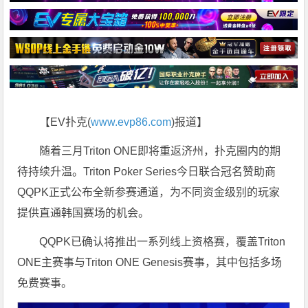
【EV扑克(
www.evp86.com
)报道】
随着三月Triton ONE即将重返济州，扑克圈内的期
待持续升温。Triton Poker Series今日联合冠名赞助商
QQPK正式公布全新参赛通道，为不同资金级别的玩家
提供直通韩国赛场的机会。
QQPK已确认将推出一系列线上资格赛，覆盖Triton
ONE主赛事与Triton ONE Genesis赛事，其中包括多场
免费赛事。