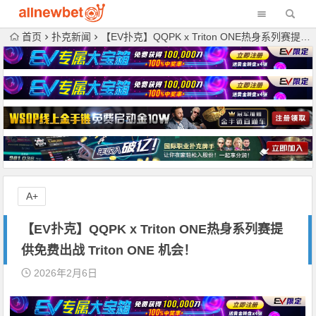
首页
扑克新闻
【EV扑克】QQPK x Triton ONE热身系列赛提供免费出战 Triton ONE 机会！
A+
【EV扑克】QQPK x Triton ONE热身系列赛提
供免费出战 Triton ONE 机会！
2026年2月6日