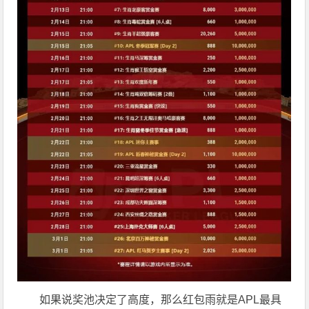
如果说奖池决定了高度，那么红包雨就是APL最具