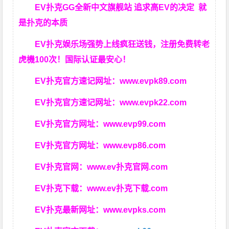
EV扑克GG
全新中文旗舰站
追求高EV
的决定
就
是扑克的本质
EV扑克娱乐场强势上线疯狂送钱，注册免费转老
虎機100次！国际认证最安心！
EV扑克官方速记网址：
www.evpk89.com
EV扑克官方速记网址：
www.evpk22.com
EV扑克官方网址：
www.evp99.com
EV扑克官方网址：
www.evp86.com
EV扑克官网：
www.ev扑克官网.com
EV扑克下载：
www.ev扑克下载.com
EV扑克最新网址：
www.evpks.com