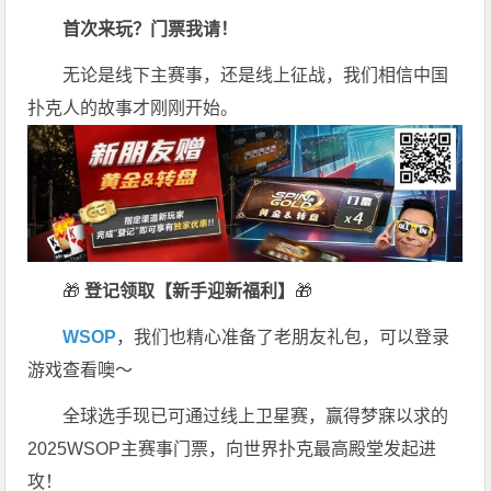
首次来玩？门票我请！
无论是线下主赛事，还是线上征战，我们相信中国
扑克人的故事才刚刚开始。
🎁
登记领取【新手迎新福利】
🎁
WSOP
，我们也精心准备了老朋友礼包，可以登录
游戏查看噢～
全球选手现已可通过线上卫星赛，赢得梦寐以求的
2025WSOP主赛事门票，向世界扑克最高殿堂发起进
攻！