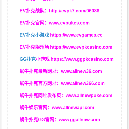
EV扑克战队：
http://evpk7.com/96088
EV扑克官网：
www.evpukes.com
EV扑克小游戏
https://www.evgames.cc
EV扑克娱乐场
https://www.evpkcasino.com
GG扑克
小游戏
https://www.ggpkcasino.com
蜗牛扑克最新网址：
www.allnew36.com
蜗牛扑克官方网址：
www.allnew366.com
蜗牛扑克网址发布页：
www.allnewpuke.com
蜗牛娱乐官网：
www.allnewapl.com
蜗牛扑克GG官网：
www.ggallnew.com