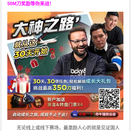
50M刀奖励等你来战！
无论线上或线下赛场，最激励人心的就是见证国人