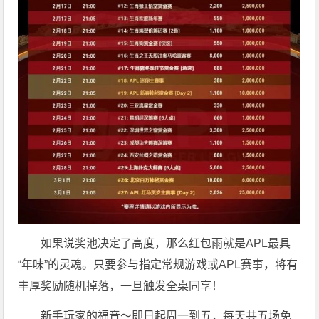
如果说奖池决定了高度，那么红包雨就是APL最具
“年味”的灵魂。只要参与指定常规游戏或APL赛事，将有
丰厚奖励随机掉落，一旦触发全桌同享！
新手玩家的福音～即日起周一到五，每天共五场免