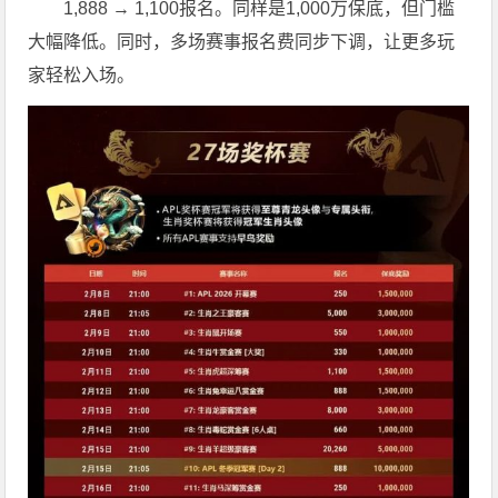
1,888 → 1,100报名。同样是1,000万保底，但门槛
大幅降低。同时，多场赛事报名费同步下调，让更多玩
家轻松入场。