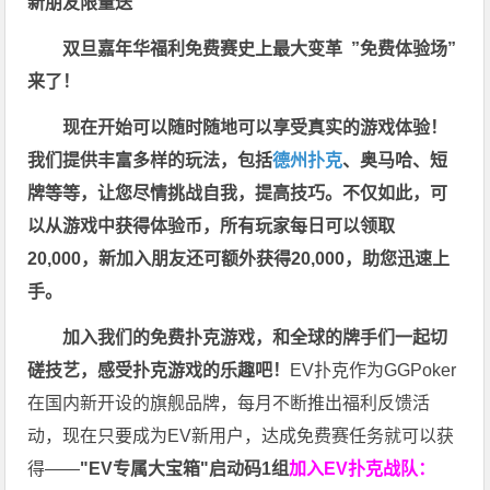
新朋友限量送
双旦嘉年华福利
免费赛史上最大变革
”免费体验场”
来了！
现在开始可以随时随地可以享受真实的游戏体验！
我们提供丰富多样的玩法，包括
德州扑克
、奥马哈、短
牌等等，让您尽情挑战自我，提高技巧。不仅如此，
可
以从游戏中获得体验币，所有玩家每日可以领取
20,000，新加入朋友还可额外获得20,000，助您迅速上
手。
加入我们的免费扑克游戏，和全球的牌手们一起切
磋技艺，感受扑克游戏的乐趣吧！
EV扑克作为GGPoker
在国内新开设的旗舰品牌，每月不断推出福利反馈活
动，现在只要成为EV新用户，达成免费赛任务就可以获
得——
"EV专属大宝箱"启动码1组
加入EV扑克战队：