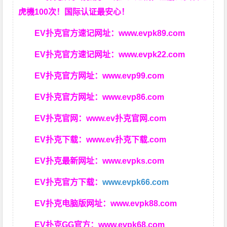
虎機100次！国际认证最安心！
EV扑克官方速记网址：
www.evpk89.com
EV扑克官方速记网址：
www.evpk22.com
EV扑克官方网址：
www.evp99.com
EV扑克官方网址：
www.evp86.com
EV扑克官网：
www.ev扑克官网.com
EV扑克下载：
www.ev扑克下载.com
EV扑克最新网址：
www.evpks.com
EV扑克官方下载：
www.evpk66.com
EV扑克电脑版网址：
www.evpk88.com
EV扑克GG官方：
www.evpk68.com