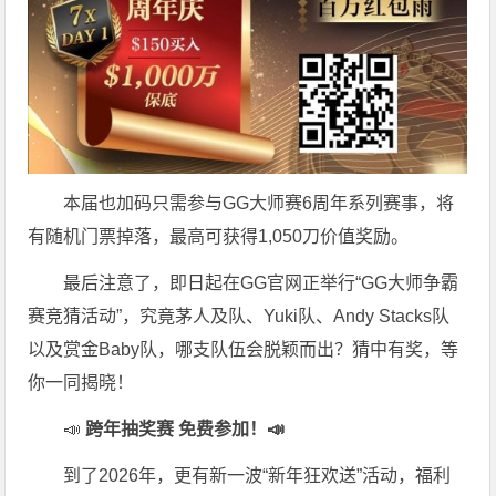
本届也加码只需参与GG大师赛6周年系列赛事，将
有随机门票掉落，最高可获得1,050刀价值奖励。
最后注意了，即日起在GG官网正举行“GG大师争霸
赛竞猜活动”，究竟茅人及队、Yuki队、Andy Stacks队
以及赏金Baby队，哪支队伍会脱颖而出？猜中有奖，等
你一同揭晓！
📣
跨年抽奖赛 免费参加
！📣
到了2026年，更有新一波“新年狂欢送”活动，福利