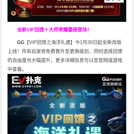
全新VIP回馈＋大师荣耀
重磅登场！
GG
【VIP回馈之海洋礼遇】今1月30日起全新改版
上线！所有玩家将免费晋升至更高级别，同时选择回馈
的自由度也大幅提升，更多详细信息可以至官网或游戏
中查看。