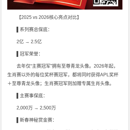
【2025 vs 2026核心亮点对比】
▌系列赛总保底：
2亿 → 2.5亿
▌冠军荣誉：
去年仅“主赛冠军”拥有至尊青龙头像。2026年起，
生肖赛以外的每位奖杯赛冠军，都将同时获得APL奖杯
＋至尊青龙头像；生肖赛冠军则加赠专属生肖头像。
▌主赛事保底：
2,000万 → 2,500万
▌新春神秘赏金赛：