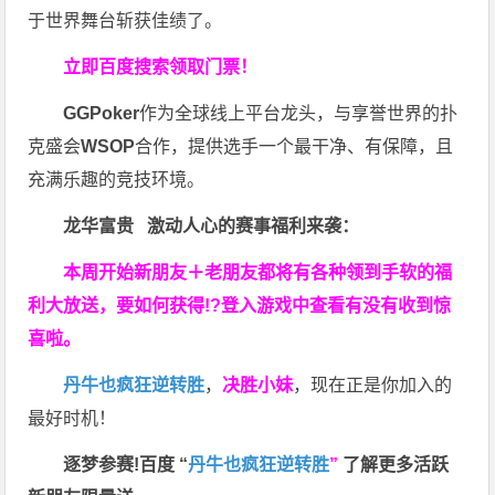
于世界舞台斩获佳绩了。
立即百度搜索领取门票！
GGPoker
作为全球线上平台龙头，与享誉世界的扑
克盛会
WSOP
合作，提供选手一个最干净、有保障，且
充满乐趣的竞技环境。
龙华富贵 激动人心的赛事福利来袭：
本周开始新朋友＋老朋友都将有各种领到手软的福
利大放送，要如何获得!?登入游戏中查看有没有收到惊
喜啦。
丹牛也疯狂逆转胜
，
决胜小妹
，现在正是你加入的
最好时机！
逐梦参赛!百度 “
丹牛也疯狂逆转胜
”
了解更多
活跃