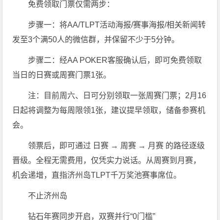
免费领取门票仅需两步：
步骤一：将AA/TLPT活动海报/赛事海报/相关新闻转
发至3个满50人的微信群，并保留不少于5分钟。
步骤二：经AA POKER客服确认后，即可免费领取
当日的日赛或周赛门票1张。
注：目前周六、日可分别领取一张周赛门票；2月16
日起将调整为每周限领1张，建议提早领取，储备参赛机
会。
领票后，即可通过 日赛 → 周赛 → 月赛 的路径逐级
晋级。全程无需费用，仅凭实力说话。从周赛到月赛，
机会递增，直指济州岛TLPT千万奖池赛事席位。
不止济州岛
钻石年赛同步开启，双赛并行“0门槛”