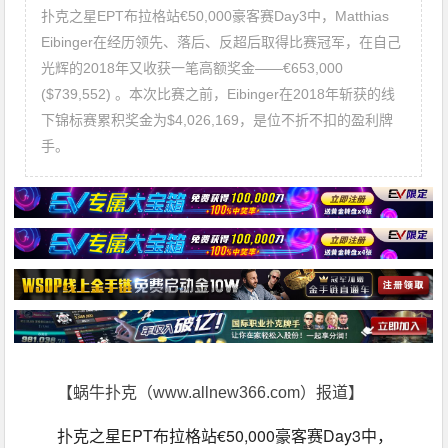
扑克之星EPT布拉格站€50,000豪客赛Day3中，Matthias
Eibinger在经历领先、落后、反超后取得比赛冠军，在自己
光辉的2018年又收获一笔高额奖金——€653,000
($739,552) 。本次比赛之前，Eibinger在2018年斩获的线
下锦标赛累积奖金为$4,026,169，是位不折不扣的盈利牌
手。
【蜗牛扑克（www.allnew366.com）报道】
扑克之星EPT布拉格站€50,000豪客赛Day3中，