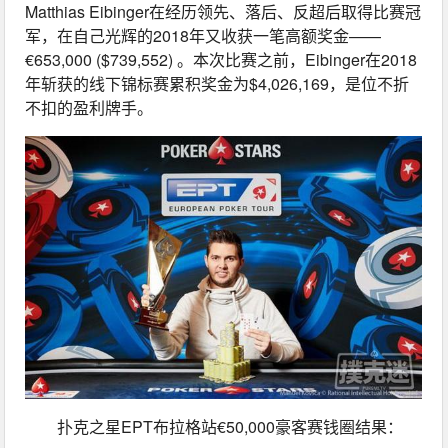
Matthias Eibinger在经历领先、落后、反超后取得比赛冠
军，在自己光辉的2018年又收获一笔高额奖金——
€653,000 ($739,552) 。本次比赛之前，Eibinger在2018
年斩获的线下锦标赛累积奖金为$4,026,169，是位不折
不扣的盈利牌手。
扑克之星EPT布拉格站€50,000豪客赛钱圈结果：