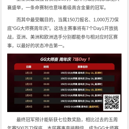
襄盛举，一条命赛制也意味着级高含金量的冠军。
而其中最受瞩目的，当属150刀报名、1,000万刀保
底“GG大师赛周年庆”。这场主赛事将有7个Day1开放挑
战，亚洲、美洲和欧洲选手分别都能参与相对应时区赛
事，以最好的状态冲击第一。
最终冠军预计能斩获七位数奖励，相比过去的五周
年赛500万刀保底，本届赛事直接翻倍，成为GG大师赛