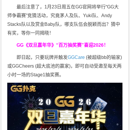
最后注意了，1月23日周五在GG官网将举行“GG大
师争霸赛”竞猜活动，究竟茅人及队、Yuki队、Andy
Stacks队以及赏金Baby队，哪支队伍会脱颖而出？猜中
有奖，等你一同揭晓！
GG《双旦嘉年华》
“百万抽奖赛”喜迎2026！
即日起，只要玩牌并触发
GGCare
(被超级bb的输家)
或GGCheers (超大底池的赢家)，即可自动受邀至每天两
小时一场的Stage1抽奖赛。