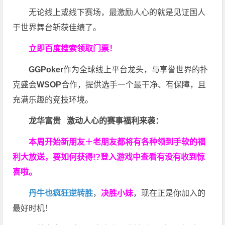
无论线上或线下赛场，最激励人心的就是见证国人
于世界舞台斩获佳绩了。
立即百度搜索领取门票！
GGPoker
作为全球线上平台龙头，与享誉世界的扑
克盛会
WSOP
合作，提供选手一个最干净、有保障，且
充满乐趣的竞技环境。
龙华富贵 激动人心的赛事福利来袭：
本周开始新朋友＋老朋友都将有各种领到手软的福
利大放送，要如何获得!?登入游戏中查看有没有收到惊
喜啦。
丹牛也疯狂逆转胜
，
决胜小妹
，现在正是你加入的
最好时机！