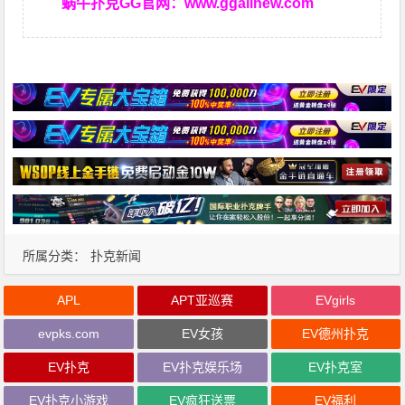
蜗牛扑克GG官网：
www.ggallnew.com
所属分类：
扑克新闻
APL
APT亚巡赛
EVgirls
evpks.com
EV女孩
EV德州扑克
EV扑克
EV扑克娱乐场
EV扑克室
EV扑克小游戏
EV疯狂送票
EV福利