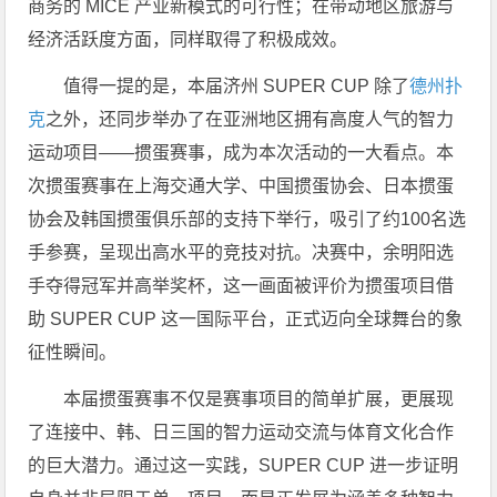
商务的 MICE 产业新模式的可行性；在带动地区旅游与
经济活跃度方面，同样取得了积极成效。
值得一提的是，本届济州 SUPER CUP 除了
德州扑
克
之外，还同步举办了在亚洲地区拥有高度人气的智力
运动项目——掼蛋赛事，成为本次活动的一大看点。本
次掼蛋赛事在上海交通大学、中国掼蛋协会、日本掼蛋
协会及韩国掼蛋俱乐部的支持下举行，吸引了约100名选
手参赛，呈现出高水平的竞技对抗。决赛中，余明阳选
手夺得冠军并高举奖杯，这一画面被评价为掼蛋项目借
助 SUPER CUP 这一国际平台，正式迈向全球舞台的象
征性瞬间。
本届掼蛋赛事不仅是赛事项目的简单扩展，更展现
了连接中、韩、日三国的智力运动交流与体育文化合作
的巨大潜力。通过这一实践，SUPER CUP 进一步证明