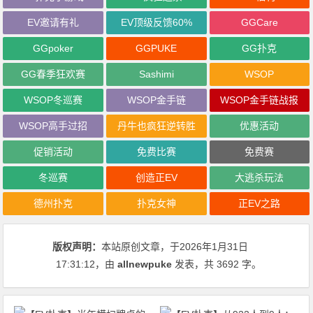
EV邀请有礼
EV顶级反馈60%
GGCare
GGpoker
GGPUKE
GG扑克
GG春季狂欢赛
Sashimi
WSOP
WSOP冬巡赛
WSOP金手链
WSOP金手链战报
WSOP高手过招
丹牛也疯狂逆转胜
优惠活动
促销活动
免费比赛
免费赛
冬巡赛
创造正EV
大逃杀玩法
德州扑克
扑克女神
正EV之路
版权声明：
本站原创文章，于2026年1月31日
17:31:12
，由
allnewpuke
发表，共 3692 字。