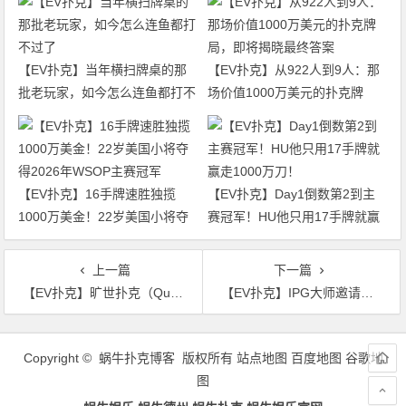
【EV扑克】当年横扫牌桌的那
【EV扑克】从922人到9人：那
批老玩家，如今怎么连鱼都打不
场价值1000万美元的扑克牌
过了
局，即将揭晓最终答案
【EV扑克】16手牌速胜独揽
【EV扑克】Day1倒数第2到主
1000万美金！22岁美国小将夺
赛冠军！HU他只用17手牌就赢
得2026年WSOP主赛冠军
走1000万刀！
上一篇
下一篇
【EV扑克】旷世扑克（QuadsPoker）今日正式公测：颠覆行业生态，全民皆可直播，开启娱乐扑克新时代！
【EV扑克】IPG大师邀请赛｜燃情开赛！泉城杯共311人次参赛78人晋级，詹洪骁、李靖晶分别领跑第一轮A/B组
文
章
Copyright © 蜗牛扑克博客 版权所有
站点地图
百度地图
谷歌地
导
图
航