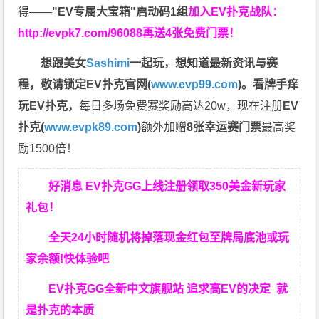
得——
"EV专属大宝箱"启动码1组
加入EV扑克战队：
http://evpk7.com/96088
再送4张免费门票！
想跟美女
Sashimi
一起玩，
想知道最新资讯与赛
程，
敬请锁定EV扑克官网(
www.evp99.com
)。
看牌手痒
玩EV扑克，
每日多场免费赛奖励高达20w，现在注册
EV
扑克(
www.evpk89.com
)
额外加赠
8张幸运赛门票
最高奖
励1500倍！
好消息 EV扑克GG上线注册领取350美金新玩家
礼包！
全天24小时随机将掉落现金红包至牌局底池或玩
家余额!快体验吧
EV扑克GG
全新中文旗舰站
追求高EV
的决定
就
是扑克的本质