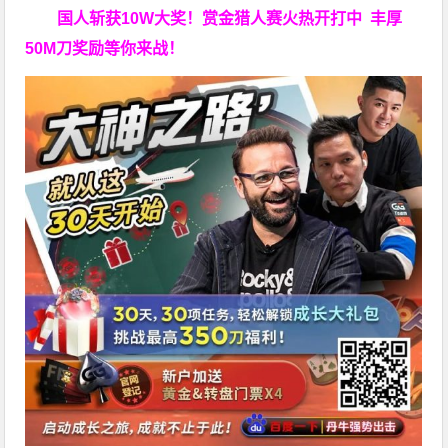
国人斩获
10W
大奖！
赏金猎人赛火热开打中 丰厚
50M刀奖励等你来战！