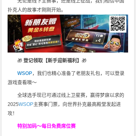
无论是线下主赛事，还是线上征战，我们相信中国
扑克人的故事才刚刚开始。
🎁
登记领取【新手迎新福利】
🎁
WSOP
，我们也精心准备了老朋友礼包，可以登录
游戏查看噢～
全球选手现已可通过线上卫星赛，赢得梦寐以求的
2025
WSOP
主赛事门票，向世界扑克最高殿堂发起进
攻！
特别加码～每日免费席位赛