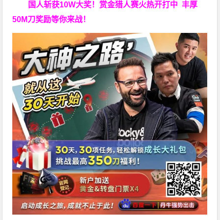
国人斩获
10W
大奖！
赏金猎人赛火热开打中 丰厚
50M刀奖励等你来战！