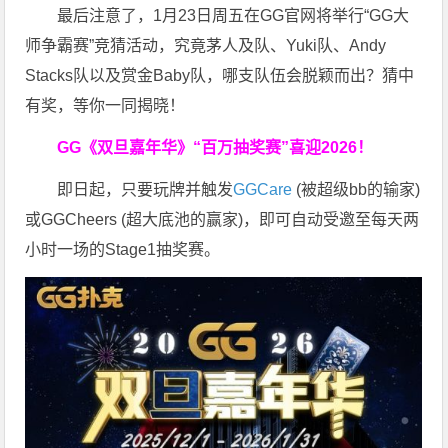
最后注意了，1月23日周五在GG官网将举行“GG大
师争霸赛”竞猜活动，究竟茅人及队、Yuki队、Andy
Stacks队以及赏金Baby队，哪支队伍会脱颖而出？猜中
有奖，等你一同揭晓！
GG《双旦嘉年华》
“百万抽奖赛”喜迎2026！
即日起，只要玩牌并触发
GGCare
(被超级bb的输家)
或GGCheers (超大底池的赢家)，即可自动受邀至每天两
小时一场的Stage1抽奖赛。