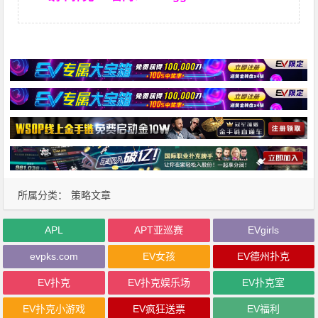
所属分类：
策略文章
APL
APT亚巡赛
EVgirls
evpks.com
EV女孩
EV德州扑克
EV扑克
EV扑克娱乐场
EV扑克室
EV扑克小游戏
EV疯狂送票
EV福利