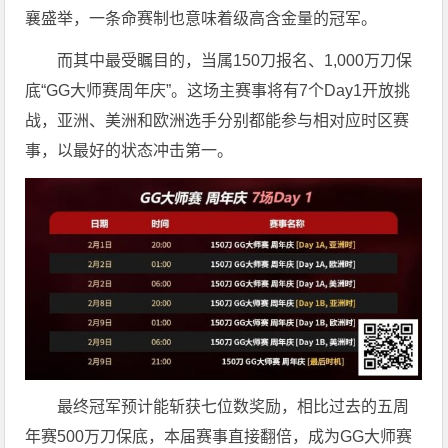
襄盛举，一条命赛制也意味着级高含金量的冠军。
而其中最受瞩目的，当属150刀报名、1,000万刀保
底“GG大师赛周年庆”。这场主赛事将有7个Day1开放挑
战，亚洲、美洲和欧洲选手分别都能参与相对应时区赛
事，以最好的状态冲击第一。
最终冠军预计能斩获七位数奖励，相比过去的五周
年赛500万刀保底，本届赛事直接翻倍，成为GG大师赛