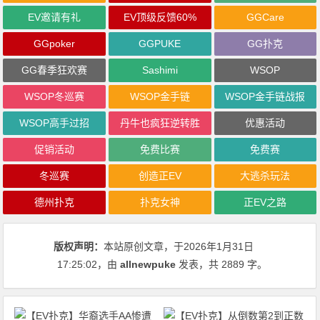
EV邀请有礼
EV顶级反馈60%
GGCare
GGpoker
GGPUKE
GG扑克
GG春季狂欢赛
Sashimi
WSOP
WSOP冬巡赛
WSOP金手链
WSOP金手链战报
WSOP高手过招
丹牛也疯狂逆转胜
优惠活动
促销活动
免费比赛
免费赛
冬巡赛
创造正EV
大逃杀玩法
德州扑克
扑克女神
正EV之路
版权声明：
本站原创文章，于2026年1月31日
17:25:02
，由
allnewpuke
发表，共 2889 字。