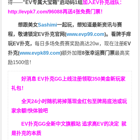
得——
"EV专属大宝箱"启动码1组
加入EV扑克战队：
http://evpk7.com/96088
再送4张免费门票！
想跟美女
Sashimi
一起玩，
想知道最新资讯与赛
程，
敬请锁定EV扑克官网(
www.evp99.com
)。
看牌手痒
玩EV扑克，
每日多场免费赛奖励高达20w，现在注册
EV
扑克(
www.evpk89.com
)
额外加赠
8张幸运赛门票
最高奖
励1500倍！
好消息 EV扑克GG上线注册领取350美金新玩家
礼包！
全天24小时随机将掉落现金红包至牌局底池或玩
家余额!快体验吧
EV扑克GG
全新中文旗舰站
追求高EV
的决定
就
是扑克的本质