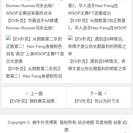
【EV扑克】华裔选手AA惨遭
【EV扑克】从倒数第2到正数第
Runner-Runner河杀出局！
2，华人选手Han Feng在WSOP
WSOP主赛迎来最终对决
主赛FT逆袭成功
【EV扑克】遇到这6种情况，弃
【EV扑克】从倒数第二杀到正
牌才是让你长期盈利的明智之举
数第二！Han Feng身披粉色羽
毛“真空”上演WSOP主赛FT首日
大逆袭
上一篇
下一篇
【EV扑克】锦标赛实战牌局：手持TT撞上同花面，是英雄跟注还是落入陷阱？
【EV扑克】你以为的下注，其实是在亮牌？Ed Miller解析三大信息陷阱
文
章
Copyright © 蜗牛扑克博客 版权所有
站点地图
百度地图
谷歌地
导
图