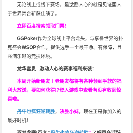
无论线上或线下赛场，最激励人心的就是见证国人
于世界舞台斩获佳绩了。
立即百度搜索领取门票！
GGPoker
作为全球线上平台龙头，与享誉世界的扑
克盛会
WSOP
合作，提供选手一个最干净、有保障，且
充满乐趣的竞技环境。
龙华富贵 激动人心的赛事福利来袭：
本周开始新朋友＋老朋友都将有各种领到手软的福
利大放送，要如何获得!?登入游戏中查看有没有收到惊
喜啦。
丹牛也疯狂逆转胜
，
决胜小妹
，现在正是你加入的
最好时机！
逐梦参赛!百度 “
丹牛也疯狂逆转胜
”
了解更多
活跃