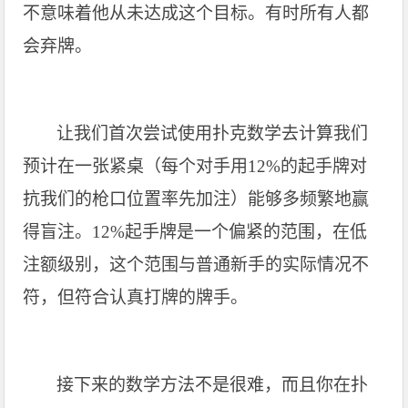
不意味着他从未达成这个目标。有时所有人都
会弃牌。
让我们首次尝试使用扑克数学去计算我们
预计在一张紧桌（每个对手用12%的起手牌对
抗我们的枪口位置率先加注）能够多频繁地赢
得盲注。12%起手牌是一个偏紧的范围，在低
注额级别，这个范围与普通新手的实际情况不
符，但符合认真打牌的牌手。
接下来的数学方法不是很难，而且你在扑