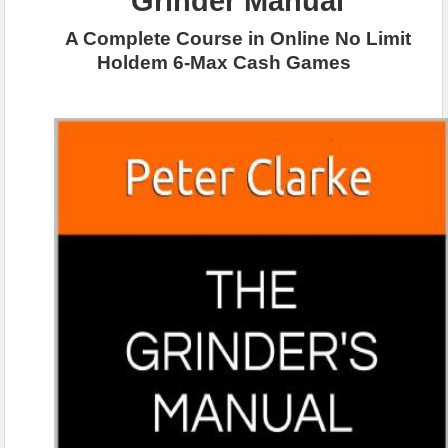
Grinder Manual
A Complete Course in Online No Limit
Holdem 6-Max Cash Games