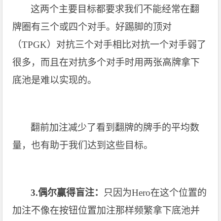
这两个主要目标都要求我们不能经常在翻
牌圈有三个或四个对手。好踢脚的顶对
（TPGK）对抗三个对手相比对抗一个对手弱了
很多，而且在对抗多个对手时用两张高牌拿下
底池是难以实现的。
翻前加注减少了看到翻牌的牌手的平均数
量，也有助于我们达到这些目标。
3.
偶尔赢得盲注：
只因为Hero在这个位置的
加注不像在按钮位置加注那样频繁拿下底池并