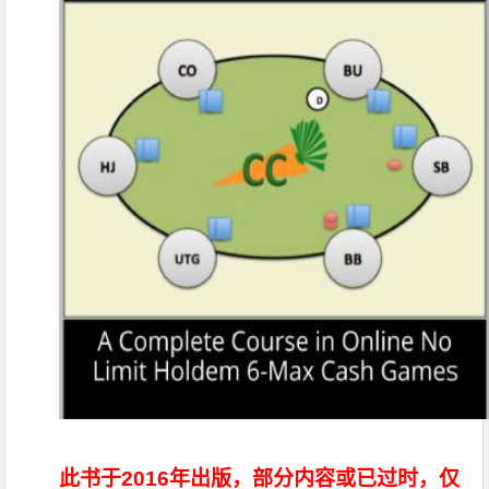
此书于2016年出版，部分内容或已过时，仅