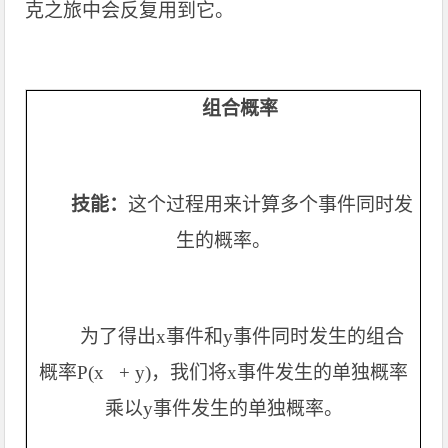
克之旅中会反复用到它。
组合概率
技能：
这个过程用来计算多个事件同时发
生的概率。
为了得出x事件和y事件同时发生的组合
概率P(x + y)，我们将x事件发生的单独概率
乘以y事件发生的单独概率。