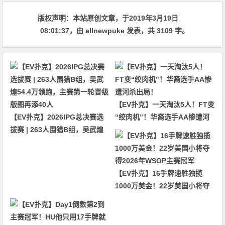
版权声明：
本站原创文章，于2019年3月19日
08:01:37
，由
allnewpuke
发表，共 3109 字。
【EV扑克】一天淘汰5人！FT变
【EV扑克】2026IPG总决赛选
“绞肉机”！华裔选手AA惨遭河
拔赛 | 263人围猎B组，吴武煌
杀出局！
54.4万领跑，主赛第一轮晋级版
图再添40人
【EV扑克】16手牌速胜独揽
1000万美金！22岁美国小将夺
得2026年WSOP主赛冠军