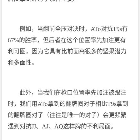
例如，当翻前全压对决时，ATo对抗T9s有
67%的胜率，但后者在这个位置率先加注更有
利可图，因为它具有比前面高很多的坚果潜力
和多面性。
此外，当我们在枪口位置率先加注被跟注
时，我们用ATo拿到的翻牌圈对子相比T9s拿到
的翻牌圈对子（往往是唯一的对子）会更频繁
遇到对抗JJ、AJ、AQ这样牌的不利局面。