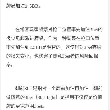
牌局加注到5BB。
在常客玩家频繁对枪口位置率先加注3bet的
极少见超激进牌桌，作为一种调整在枪口位置
率先加注到2.5BB是明智的，这使得对3bet弃牌
的损失变小，也伤害了随意3bet者的风险回报
率。
翻前3bet是指对一个翻前加注再加注。翻前
做随意的3bet（3bet light）是指用不仅仅是价值
牌的更宽范围3bet。