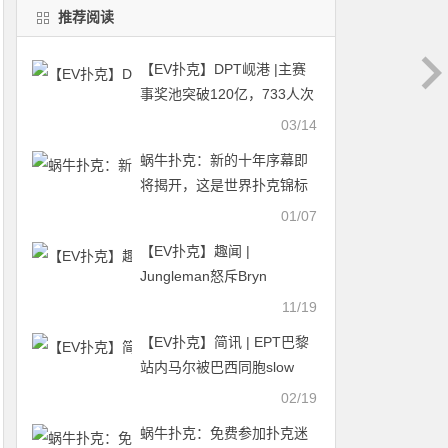
推荐阅读
【EV扑克】DPT岘港 |主赛
事奖池突破120亿，733人次
参赛，98人晋级
03/14
蜗牛扑克：新的十年序幕即
将揭开，这是世界扑克锦标
赛的重要月份
01/07
【EV扑克】趣闻 |
Jungleman怒斥Bryn
Kenney对Phil Hellmuth的无
11/19
理批评
【EV扑克】简讯 | EPT巴黎
站内马尔被巴西同胞slow
roll，倒在奖励圈外
02/19
蜗牛扑克：免费参加扑克迷