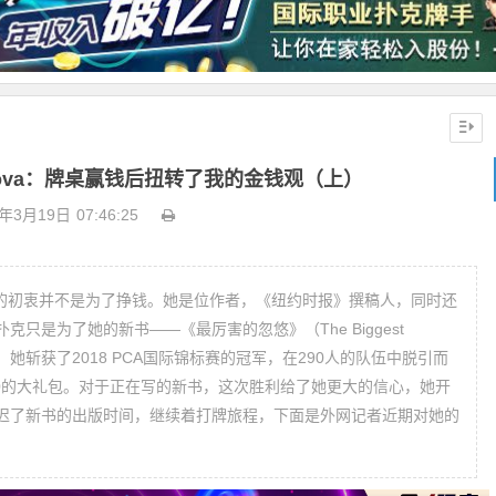
nikova：牌桌赢钱后扭转了我的金钱观（上）
9年3月19日
07:46:25
7年，但她的初衷并不是为了挣钱。她是位作者，《纽约时报》撰稿人，同时还
只是为了她的新书——《最厉害的忽悠》（The Biggest
，她斩获了2018 PCA国际锦标赛的冠军，在290人的队伍中脱引而
,000的大礼包。对于正在写的新书，这次胜利给了她更大的信心，她开
迟了新书的出版时间，继续着打牌旅程，下面是外网记者近期对她的