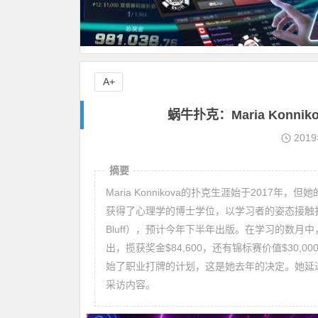
A+
蜗牛扑克：Maria Kon
201
摘要
Maria Konnikova的扑克生涯始于201
获得了心理学的博士学位，以学习者的姿态接触扑克
Bluff），预计今年下半年出版。在学习的数月中
出，揽获奖金$84,600，还有锦标赛价值$30
始了职业打牌的计划，这是她去年的决定。她延
采访内容。