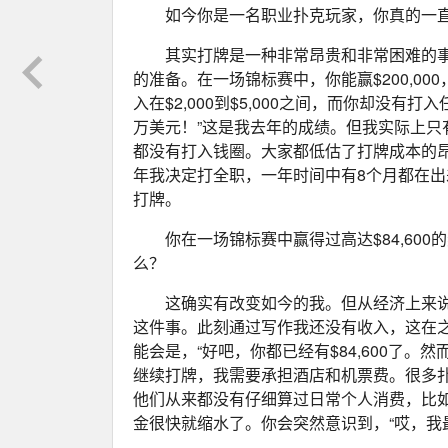
如今你是一名职业扑克玩家，你真的一
其实打牌是一种非常昂贵和非常困难的
的准备。在一场锦标赛中，你能赢$200,0
入在$2,000到$5,000之间，而你却没
万美元！”这是我去年的成绩。但我实际上只有
都没有打入钱圈。大家都低估了打牌成本的
年我决定打全职，一年时间中有8个月都在
打牌。
你在一场锦标赛中赢得过高达$84,60
么？
这确实有改变如今的我。但从经济上来
这件事。此刻通过写作我还没有收入，这在
能会是，“好吧，你都已经有$84,600了
继续打牌，我需要承担酒店和机票费。很多
他们从来都没有仔细算过日常个人消费，比如
金很快就缩水了。你会突然意识到，“哎，我