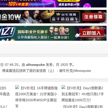
9日
07:46:25
，由
allnewpuke
发表，共 1820 字。
ova：牌桌赢钱后扭转了我的金钱观（上） - 蜗牛扑克|Allnewpuke
5人！
【EV扑克】Day1倒数第2到