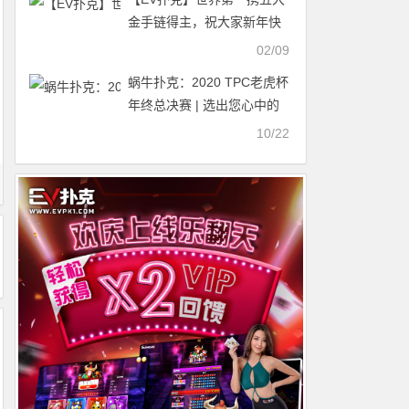
金手链得主，祝大家新年快
乐！AApoker “天下无贼”，
02/09
开启扑克新纪元！
蜗牛扑克：2020 TPC老虎杯
年终总决赛 | 选出您心中的
王者，为他投上宝贵的一
10/22
票！