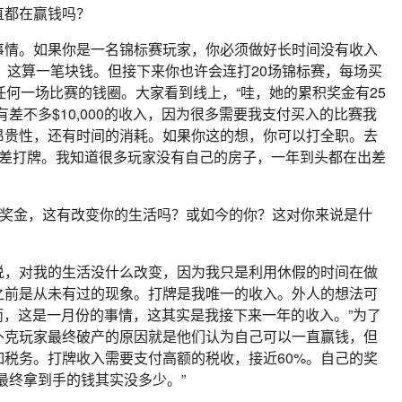
直都在赢钱吗？
事情。如果你是一名锦标赛玩家，你必须做好长时间没有收入
00，这算一笔块钱。但接下来你也许会连打20场锦标赛，每场买
有打入任何一场比赛的钱圈。大家看到线上，“哇，她的累积奖金有25
差不多$10,000的收入，因为很多需要我支付买入的比赛我
昂贵性，还有时间的消耗。如果你这的想，你可以打全职。去
出差打牌。我知道很多玩家没有自己的房子，一年到头都在出差
0的奖金，这有改变你的生活吗？或如今的你？这对你来说是什
说，对我的生活没什么改变，因为我只是利用休假的时间在做
之前是从未有过的现象。打牌是我唯一的收入。外人的想法可
。然而，这是一月份的事情，这其实是我接下来一年的收入。”为了
扑克玩家最终破产的原因就是他们认为自己可以一直赢钱，但
税务。打牌收入需要支付高额的税收，接近60%。自己的奖
最终拿到手的钱其实没多少。”