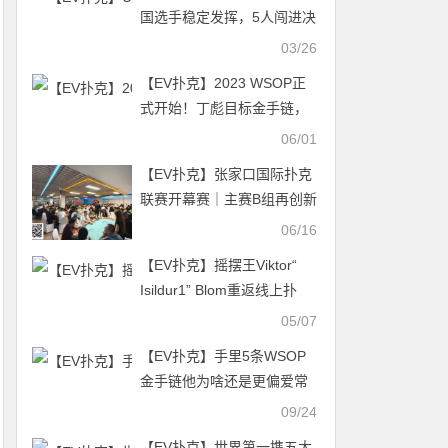
国选手稳定发挥，5人闯进决
赛桌，创造历史性盛况！
03/26
【EV扑克】2023 WSOP正
式开始！丁彪目标金手链，
国人Tony晋级豪客赛Day2！
06/01
【EV扑克】张家口国际扑克
联赛开幕赛｜主赛B组再创新
高383人参赛 北京选手高福
06/16
宇领衔46人晋级
【EV扑克】摇摆王Viktor“
Isildur1” Blom重返线上扑
克？
05/07
【EV扑克】手里5条WSOP
金手链他为啥还是更偏爱常
规桌？
09/24
【EV扑克】世界第一携五大