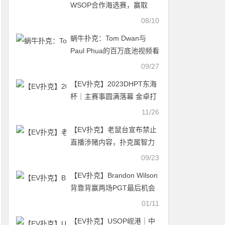
WSOP合作海选赛，赢取
WSOP CHINA主赛资格
08/10
蜗牛扑克：Tom Dwan与
Paul Phua的百万底池视频看
点
09/27
【EV扑克】2023DHPT东海
杯｜主赛事圆满落幕 金卓打
破“CL魔咒”摘得桂冠！
11/26
【EV扑克】老鼠台宣布禁止
直播涉赌内容，扑克属智力
游戏，未受牵连
09/23
【EV扑克】Brandon Wilson
背靠背赢两场PGT最后机会
赛胜利
01/11
【EV扑克】USOP岘港｜中