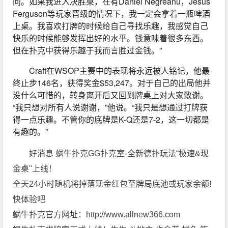
问。如果我进入决胜桌，在有Daniel Negreanu，Jesus 
Ferguson等玩家晋级的情况下，我一定会拿着一瓶啤酒
上桌。我喜欢打牌的时候给自己寻找乐趣，我感觉自己
快乐的时候能够发挥出好的水平。钱意味着很多东西。
但在扑克中获得乐趣于我而言胜过金钱。”
Craft在WSOP主赛中的表现将永远被人铭记，他最
终止步146名，获得奖金$53,247。对于自己的出局他并
没什么可惜的，转身离开后又回到牌桌上对大家致谢。
“我只想对所有人说谢谢，”他说。“我只是想通过打牌获
得一点乐趣。不管你的底牌是K-Q还是7-2，这一切都是
有趣的。”
好消息 蜗牛扑克GG扑克室-全新德扑玩法“极速&现
金桌"上线！
全天24小时随机将掉落现金红包至牌局底池或玩家余额!
快体验吧
蜗牛扑克官方网址：http://www.allnew366.com