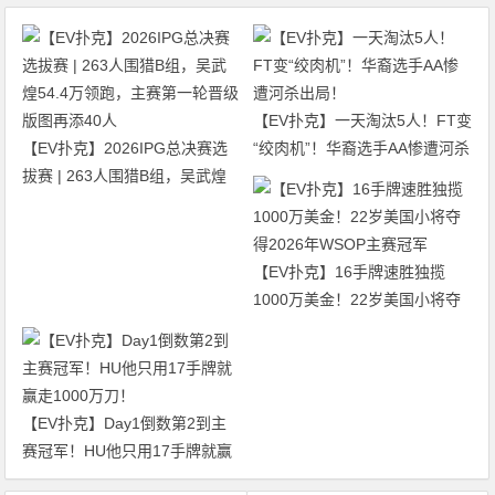
【EV扑克】一天淘汰5人！FT变
【EV扑克】2026IPG总决赛选
“绞肉机”！华裔选手AA惨遭河杀
拔赛 | 263人围猎B组，吴武煌
出局！
54.4万领跑，主赛第一轮晋级版
图再添40人
【EV扑克】16手牌速胜独揽
1000万美金！22岁美国小将夺
得2026年WSOP主赛冠军
【EV扑克】Day1倒数第2到主
赛冠军！HU他只用17手牌就赢
走1000万刀！