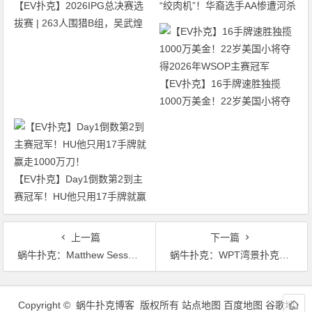
【EV扑克】2026IPG总决赛选
“绞肉机”！华裔选手AA惨遭河杀
拔赛 | 263人围猎B组，吴武煌
出局！
54.4万领跑，主赛第一轮晋级版
图再添40人
【EV扑克】16手牌速胜独揽
1000万美金！22岁美国小将夺
得2026年WSOP主赛冠军
【EV扑克】Day1倒数第2到主
赛冠军！HU他只用17手牌就赢
走1000万刀！
上一篇
下一篇
蜗牛扑克：Matthew Sesso获得Potomac冬季扑克公开赛主赛冠军
蜗牛扑克：WPT湾景扑克赛15强，卫冕冠军Demi Kiriopoulos领跑
文
章
Copyright © 蜗牛扑克博客 版权所有
站点地图
百度地图
谷歌地