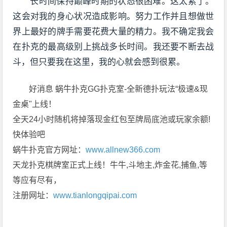
长时间保持巅峰时期的状态很困难。这太累了。
这会对我的身心状况造成影响。努力工作并且想做世
界上最好的牌手需要花费大量的精力。我不确定我会
在扑克的最高级别上挑战多长时间。我还要不断去战
斗，但只要我在这里，我的心就会感到很累。
好消息 蜗牛扑克GG扑克室-全新德扑玩法“极速&现
金桌"上线！
全天24小时随机将掉落现金红包至牌局底池或玩家余额!
快体验吧
蜗牛扑克官方网址：
www.allnew366.com
天龙扑克棋牌室正式上线！牛牛,斗地主,炸金花,捕鱼,等
等应有尽有，
注册网址：
www.tianlongqipai.com