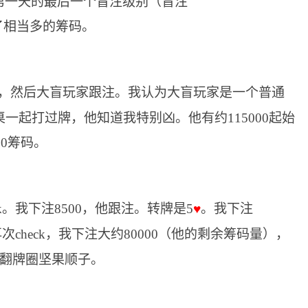
第一天的最后一个盲注级别（盲注
损失了相当多的筹码。
00，然后大盲玩家跟注。我认为大盲玩家是一个普通
一起打过牌，他知道我特别凶。他有约115000起始
00筹码。
ck。我下注8500，他跟注。转牌是5
。我下注
♥
次check，我下注大约80000（他的剩余筹码量），
翻牌圈坚果顺子。