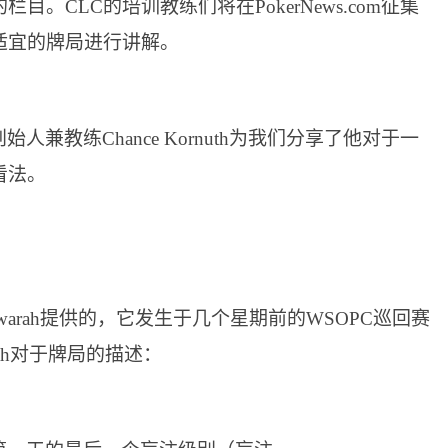
。CLC的培训教练们将在PokerNews.com征集
适宜的牌局进行讲解。
人兼教练Chance Kornuth为我们分享了他对于一
看法。
Nuwwarah提供的，它发生于几个星期前的WSOPC巡回赛
rah对于牌局的描述：