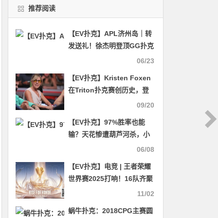
推荐阅读
【EV扑克】APL济州岛｜转
发送礼！徐杰明登顶GG扑克
生肖神秘赏金赛王座！孙长
06/23
亮包揽WSOP主赛门票
【EV扑克】Kristen Foxen
+3000万成最大赢家！美女
在Triton扑克赛创历史，登
季思雨摘冠喜提WSOP主赛
顶女子历史奖金榜榜首
09/20
门票
【EV扑克】97%胜率也能
输？天花惨遭葫芦河杀，小
哥沦为WSOP最惨泡沫
06/08
【EV扑克】电竞 | 王者荣耀
世界赛2025打响！16队齐聚
菲律宾，争夺百万美元奖金
11/02
与冠军皮肤
蜗牛扑克：2018CPG主赛圆