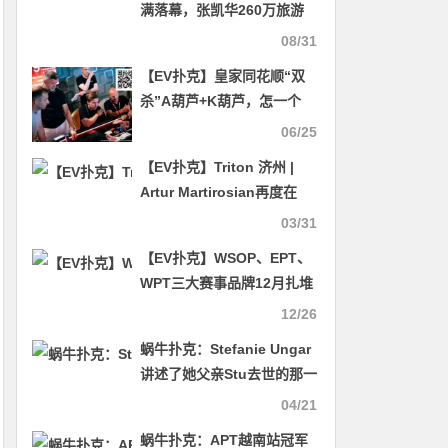
满落幕，张凯华260万旅游
基金
08/31
【EV扑克】皇家同花顺“双
杀”A葫芦+K葫芦，怎一个
“爽”字了得
06/25
【EV扑克】Triton 济州 |
Artur Martirosian再度在
PLO赛场突围，斩获第四座
03/31
冠军
【EV扑克】WSOP、EPT、
WPT三大赛事品牌12月扎堆
大战，谁赢了？
12/26
蜗牛扑克：Stefanie Ungar
讲述了她父亲Stu去世的那一
天
04/21
蜗牛扑克：APT越南站冠军