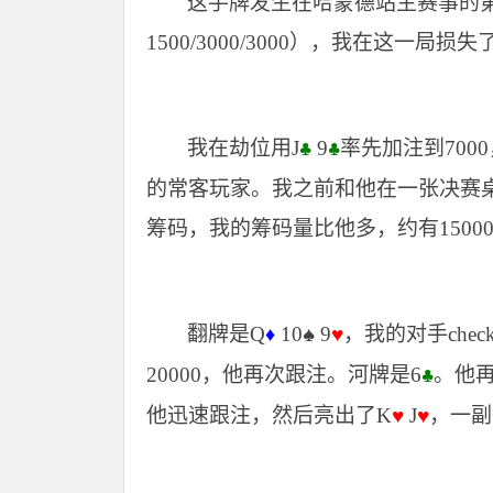
这手牌发生在哈蒙德站主赛事的
1500/3000/3000），我在这一局
我在劫位用J
9
率先加注到70
♣
♣
的常客玩家。我之前和他在一张决赛桌
筹码，我的筹码量比他多，约有1500
翻牌是Q
10
9
，我的对手che
♦
♠
♥
20000，他再次跟注。河牌是6
。他再
♣
他迅速跟注，然后亮出了K
J
，一副
♥
♥