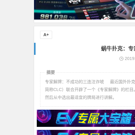
A+
蜗牛扑克：专
201
摘要
专家解牌：不成功的三连注诈唬 最近国外扑克媒体PokerNews.com和扑克培训网站Chip Leader Coaching（以下
简称CLC）联合开辟了一个《专家解牌》的栏目。C
然后从中选出最适宜的牌局进行讲解。