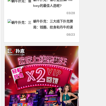
Ivey的最佳人选呢?
03/28
蜗牛扑克：三大线下扑克牌
局：钱圈、纹身和丹牛的读
牌能力
08/23