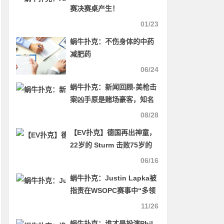
赛决赛桌产生！
01/23
蜗牛扑克：不伤身体的中药
减肥药
06/24
蜗牛扑克：新闻回顾-美枪击
案凶手原是赌场豪客，知名
炫富牌手曾欲取枪对轰
08/28
【EV扑克】德国再出神童，
22岁的 Sturm 击败75岁的
Klein，夺得豪客赛金手链及
06/16
154万刀奖金
蜗牛扑克：Justin Lapka被
指责在WSOPC赛事中“多领
了筹码”
11/26
蜗牛扑克：谁才是扮演Phil