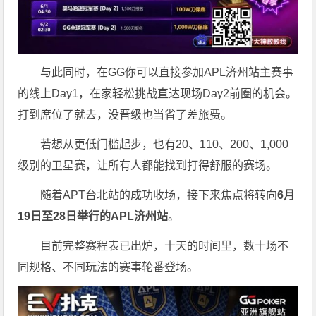
与此同时，在GG你可以直接参加APL济州站主赛事
的线上Day1，在家轻松挑战直达现场Day2前圈的机会。
打到席位了就去，没晋级也当省了差旅费。
若想从更低门槛起步，也有20、110、200、1,000
级别的卫星赛，让所有人都能找到打得舒服的赛场。
随着APT台北站的成功收场，接下来焦点将转向
6
月
19
日至
28
日举行的
APL
济州站
。
目前完整赛程表已出炉，十天的时间里，数十场不
同规格、不同玩法的赛事轮番登场。