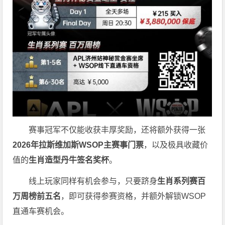
赛事冠军不仅能收获丰厚奖励，还将额外获得一张
2026
年拉斯维加斯
WSOP
主赛事门票
，以及极具收藏价
值的
生肖造型丹牛签名奖杯
。
线上玩家同样有机会参与，只要跻身
生肖系列赛百
万周榜前五名
，即可获得参赛资格，并额外解锁WSOP
直通车赛机会。