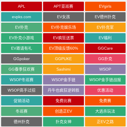
APL
APT亚巡赛
EVgirls
evpks.com
EV女孩
EV德州扑克
EV扑克
EV扑克娱乐场
EV扑克室
EV扑克小游戏
EV疯狂送票
EV福利
EV邀请有礼
EV顶级反馈60%
GGCare
GGpoker
GGPUKE
GG扑克
GG春季狂欢赛
Sashimi
WSOP
WSOP冬巡赛
WSOP金手链
WSOP金手链战报
WSOP高手过招
丹牛也疯狂逆转胜
优惠活动
促销活动
免费比赛
免费赛
冬巡赛
创造正EV
大逃杀玩法
德州扑克
扑克女神
正EV之路