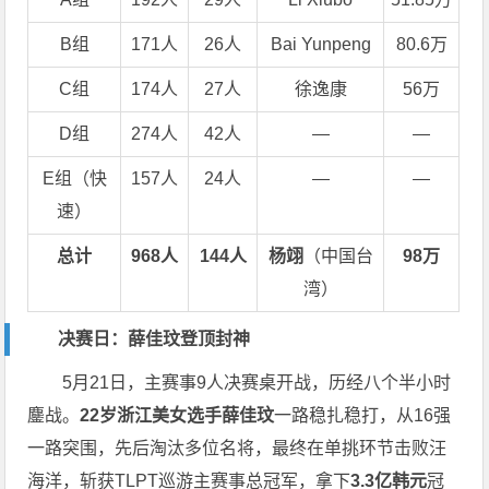
B组
171人
26人
Bai Yunpeng
80.6万
C组
174人
27人
徐逸康
56万
D组
274人
42人
—
—
E组（快
157人
24人
—
—
速）
总计
968人
144人
杨翊
（中国台
98万
湾）
决赛日：薛佳玟登顶封神
5月21日，主赛事9人决赛桌开战，历经八个半小时
鏖战。
22岁浙江美女选手薛佳玟
一路稳扎稳打，从16强
一路突围，先后淘汰多位名将，最终在单挑环节击败汪
海洋，斩获TLPT巡游主赛事总冠军，拿下
3.3亿韩元
冠