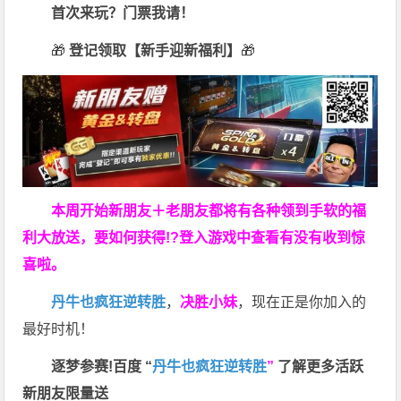
首次来玩？门票我请！
🎁
登记领取【新手迎新福利】
🎁
本周开始新朋友＋老朋友都将有各种领到手软的福
利大放送，要如何获得!?登入游戏中查看有没有收到惊
喜啦。
丹牛也疯狂逆转胜
，
决胜小妹
，现在正是你加入的
最好时机！
逐梦参赛!百度 “
丹牛也疯狂逆转胜
”
了解更多
活跃
新朋友限量送