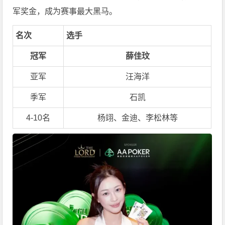
军奖金，成为赛事最大黑马。
名次
选手
冠军
薛佳玟
亚军
汪海洋
季军
石凯
4-10名
杨翊、金迪、李松林等