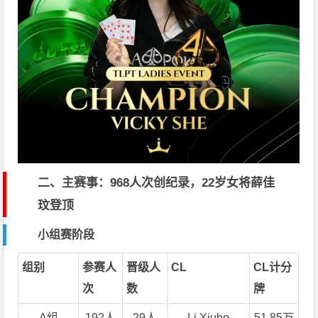
二、主赛事：968人次创纪录，22岁女将薛佳
玟登顶
小组赛阶段
组别
参赛人
晋级人
CL
CL计分
次
数
牌
A组
192人
29人
Li Xiubo
51.85万