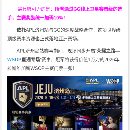
最具吸引力的是：
所有通过
GG
线上卫星赛晋级的选
手，主赛奖励统一加码
10%
！
依托
APL济州站与GG的深度战略合作，这项世界级
顶级赛事资源也正式落地亚洲赛场。
APL济州岛站赛事期间，现场同步开启“
荣耀之路
—
WSOP
直通专场
”赛事，冠军将获得价值1万刀的2026年
拉斯维加斯WSOP主赛门票一张！