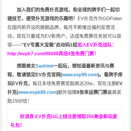
加入我们的免费扑克游戏，和全球的牌手们一起切
磋技艺，感受扑克游戏的乐趣吧！
EV扑克作为GGPoker
在国内新开设的旗舰品牌，每月不断推出福利反馈活
动，现在只要成为EV新用户，达成免费赛任务就可以获
得——
"EV专属大宝箱"启动码1组
加入EV扑克战队：
http://evpk7.com/96088
再送4张免费门票！
想跟美女
Sashimi
一起玩，
想知道最新资讯与赛
程，
敬请锁定EV扑克官网(
www.evp99.com
)。
看牌手痒
玩EV扑克，
每日多场免费赛奖励高达20w，现在注册
EV
扑克(
www.evpk89.com
)
额外加赠
8张幸运赛门票
最高奖
励1500倍！
好消息 EV扑克GG上线注册领取350美金新玩家
礼包！