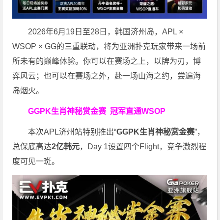
2026年6月19日至28日，韩国济州岛，APL ×
WSOP × GG的三重联动，将为亚洲扑克玩家带来一场前
所未有的巅峰体验。
你可以在赛场之上，以牌为刃，博
弈风云；也可以在赛场之外，赴一场山海之约，尝遍海
岛烟火。
GGPK生肖神秘赏金赛
冠军直通WSOP
本次APL济州站特别推出“
GGPK
生肖神秘赏金赛
”，
总保底高达
2
亿韩元
，Day 1设置四个Flight，竞争激烈程
度可见一斑。