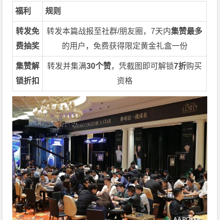
福利
规则
转发免
转发本篇战报至社群/朋友圈，7天内
集赞最多
费抽奖
的用户，免费获得限定黄金礼盒一份
集赞解
转发并集满
30个赞
，凭截图即可解锁
7折
购买
锁折扣
资格