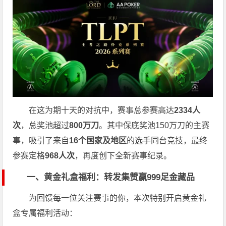
在这为期十天的对抗中，赛事总参赛高达
2334人
次
，总奖池超过
800万刀
。其中保底奖池150万刀的主赛
事，吸引了来自
16个国家及地区
的选手同台竞技，最终
参赛定格
968人次
，再度创下全新赛事纪录。
一、黄金礼盒福利：转发集赞赢999足金藏品
为回馈每一位关注赛事的你，本次特别开启黄金礼
盒专属福利活动：