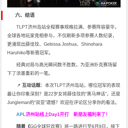
六、结语
TLPT济州岛站全程赛事规格拉满、参赛阵容豪华，
全球各地玩家竞相参与，不仅刷新多项参赛人数纪录，
更涌现出薛佳玟、Gebissa Joshua、Shinohara
Haruhiko等新晋冠军。
经典对局与高光瞬间数不胜数，为亚洲扑克赛场留
下了浓墨重彩的一笔。
📌
互动话题
：本次TLPT济州岛站，哪位冠军的表现
最让你印象深刻？是22岁女将薛佳玟的“黑马神话”，还是
Jungleman的“双亚”遗憾？欢迎在评论区分享你的看法。
APL
济州站线上Day1开打
新朋友福利来了！
随着《
GG全球狂欢赛》将一路进行至6月9日，接下