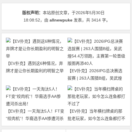
版权声明：
本站原创文章，于2026年5月30日
18:08:52
，由
allnewpuke
发表，共 3414 字。
【EV扑克】遇到这6种情况，弃
牌才是让你长期盈利的明智之举
【EV扑克】2026IPG总决赛选
拔赛 | 263人围猎B组，吴武煌
54.4万领跑，主赛第一轮晋级版
图再添40人
【EV扑克】一天淘汰5人！FT变
【EV扑克】当年横扫牌桌的那
“绞肉机”！华裔选手AA惨遭河杀
批老玩家，如今怎么连鱼都打不
出局！
过了