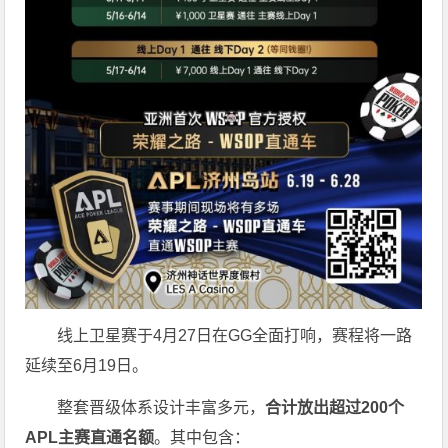
线上卫星赛于4月27日在GG全面打响，赛程将一路
延续至6月19日。
整套晋级体系设计丰富多元，
合计放出
超过200个
APL主赛直通名额
。其中包含：