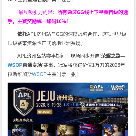
最具吸引力的是：
所有通过
GG
线上卫星赛晋级的选
手，主赛奖励统一加码
10%
！
依托
APL济州站与GG的深度战略合作，这项世界级
顶级赛事资源也正式落地亚洲赛场。
APL济州岛站赛事期间，现场同步开启“
荣耀之路
—
WSOP
直通专场
”赛事，冠军将获得价值1万刀的2026年
拉斯维加斯
WSOP
主赛门票一张！