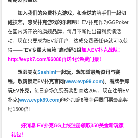
新朋友限量送
加入我们的免费扑克游戏，和全球的牌手们一起切
磋技艺，感受扑克游戏的乐趣吧！
EV扑克作为GGPoker
在国内新开设的旗舰品牌，每月不断推出福利反馈活
动，现在只要成为EV新用户，达成免费赛任务就可以获
得——
"EV专属大宝箱"启动码1组
加入EV扑克战队：
http://evpk7.com/96088
再送4张免费门票！
想跟美女
Sashimi
一起玩，
想知道最新资讯与赛
程，
敬请锁定EV扑克官网(
www.evp99.com
)。
看牌手痒
玩EV扑克，
每日多场免费赛奖励高达20w，现在注册
EV
扑克(
www.evpk89.com
)
额外加赠
8张幸运赛门票
最高奖
励1500倍！
好消息 EV扑克GG上线注册领取350美金新玩家
礼包！