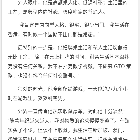
外人眼中，他是高额桌大佬、低调神秘；生活里的
王左，是典型内向社恐、极度宅家的普通人。
“我肯定是内向型人格，很宅，很少出门。我生活在
香港，有时候一个星期不出门都是常态。”
最特别的一点是，他把牌桌生活和私人生活切割得
无比干净：“除了在桌上打牌的时间，剩余生活基本跟扑
克没有任何关系。我不看扑克教学视频，不研究 GTO 策
略，也没有抖音任何社交账号。”
独处的时光，他全部留给游戏，一天能泡八九个小
时在游戏里，妥妥纯宅男。
外界一直传言他热衷收藏豪车，对此他十分淡然：
“随着年纪越来越大，我对物质的追求慢慢变淡了。车确
实买了不少，但谈不上收藏。我生活在新加坡、澳门、
香港不同城市，买车只是服务生活需要，很多车常常停