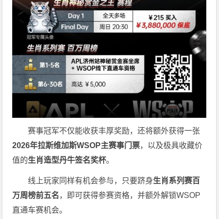
赛事冠军不仅能收获丰厚奖励，还将额外获得一张
2026
年拉斯维加斯
WSOP
主赛事门票
，以及极具收藏价
值的
生肖造型丹牛签名奖杯
。
线上玩家同样有机会参与，只要跻身
生肖系列赛百
万周榜前五名
，即可获得参赛资格，并额外解锁WSOP
直通车赛机会。