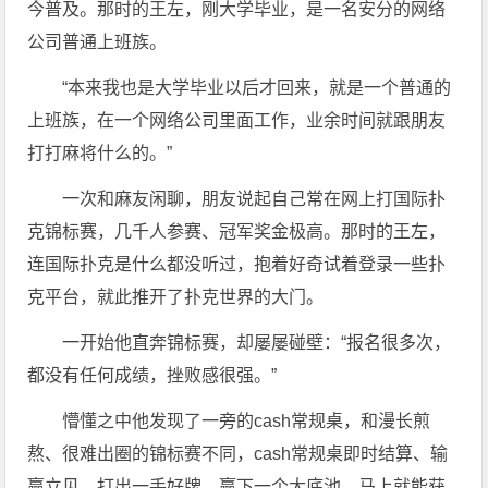
今普及。那时的王左，刚大学毕业，是一名安分的网络
公司普通上班族。
“本来我也是大学毕业以后才回来，就是一个普通的
上班族，在一个网络公司里面工作，业余时间就跟朋友
打打麻将什么的。”
一次和麻友闲聊，朋友说起自己常在网上打国际扑
克锦标赛，几千人参赛、冠军奖金极高。那时的王左，
连国际扑克是什么都没听过，抱着好奇试着登录一些扑
克平台，就此推开了扑克世界的大门。
一开始他直奔锦标赛，却屡屡碰壁：“报名很多次，
都没有任何成绩，挫败感很强。”
懵懂之中他发现了一旁的cash常规桌，和漫长煎
熬、很难出圈的锦标赛不同，cash常规桌即时结算、输
赢立见，打出一手好牌、赢下一个大底池，马上就能获