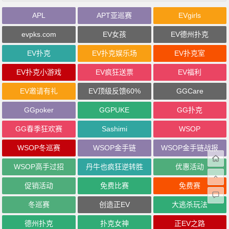
APL
APT亚巡赛
EVgirls
evpks.com
EV女孩
EV德州扑克
EV扑克
EV扑克娱乐场
EV扑克室
EV扑克小游戏
EV疯狂送票
EV福利
EV邀请有礼
EV顶级反馈60%
GGCare
GGpoker
GGPUKE
GG扑克
GG春季狂欢赛
Sashimi
WSOP
WSOP冬巡赛
WSOP金手链
WSOP金手链战报
WSOP高手过招
丹牛也疯狂逆转胜
优惠活动
促销活动
免费比赛
免费赛
冬巡赛
创造正EV
大逃杀玩法
德州扑克
扑克女神
正EV之路