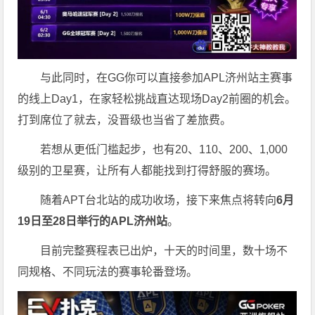
与此同时，在GG你可以直接参加APL济州站主赛事
的线上Day1，在家轻松挑战直达现场Day2前圈的机会。
打到席位了就去，没晋级也当省了差旅费。
若想从更低门槛起步，也有20、110、200、1,000
级别的卫星赛，让所有人都能找到打得舒服的赛场。
随着APT台北站的成功收场，接下来焦点将转向
6
月
19
日至
28
日举行的
APL
济州站
。
目前完整赛程表已出炉，十天的时间里，数十场不
同规格、不同玩法的赛事轮番登场。