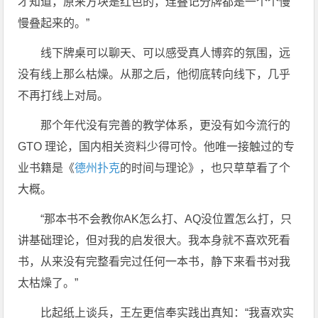
才知道，原来方块是红色的，连叠记分牌都是一个个慢
慢叠起来的。”
线下牌桌可以聊天、可以感受真人博弈的氛围，远
没有线上那么枯燥。从那之后，他彻底转向线下，几乎
不再打线上对局。
那个年代没有完善的教学体系，更没有如今流行的
GTO 理论，国内相关资料少得可怜。他唯一接触过的专
业书籍是《
德州扑克
的时间与理论》，也只草草看了个
大概。
“那本书不会教你AK怎么打、AQ没位置怎么打，只
讲基础理论，但对我的启发很大。我本身就不喜欢死看
书，从来没有完整看完过任何一本书，静下来看书对我
太枯燥了。”
比起纸上谈兵，王左更信奉实践出真知：“我喜欢实