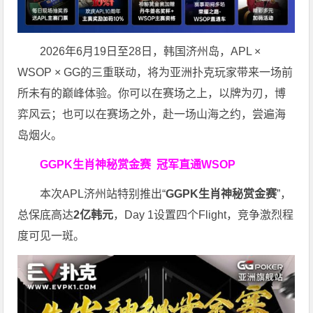
2026年6月19日至28日，韩国济州岛，APL ×
WSOP × GG的三重联动，将为亚洲扑克玩家带来一场前
所未有的巅峰体验。
你可以在赛场之上，以牌为刃，博
弈风云；也可以在赛场之外，赴一场山海之约，尝遍海
岛烟火。
GGPK生肖神秘赏金赛
冠军直通WSOP
本次APL济州站特别推出“
GGPK
生肖神秘赏金赛
”，
总保底高达
2
亿韩元
，Day 1设置四个Flight，竞争激烈程
度可见一斑。