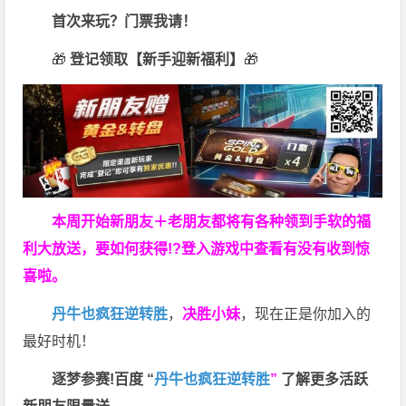
首次来玩？门票我请！
🎁
登记领取【新手迎新福利】
🎁
本周开始新朋友＋老朋友都将有各种领到手软的福
利大放送，要如何获得!?登入游戏中查看有没有收到惊
喜啦。
丹牛也疯狂逆转胜
，
决胜小妹
，现在正是你加入的
最好时机！
逐梦参赛!百度 “
丹牛也疯狂逆转胜
”
了解更多
活跃