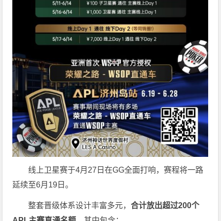
线上卫星赛于4月27日在GG全面打响，赛程将一路
延续至6月19日。
整套晋级体系设计丰富多元，
合计放出
超过200个
APL主赛直通名额
。其中包含：