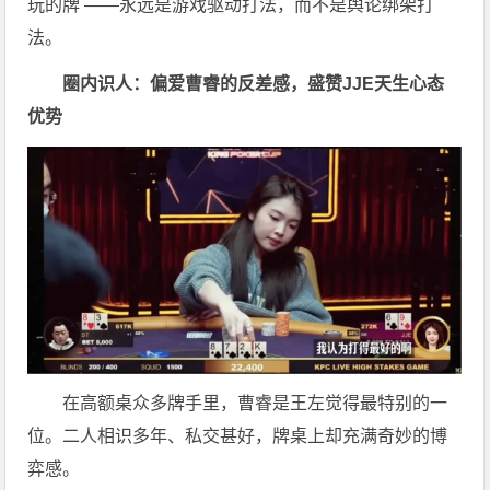
玩的牌 ——永远是游戏驱动打法，而不是舆论绑架打
法。
圈内识人：偏爱曹睿的反差感，盛赞JJE天生心态
优势
在高额桌众多牌手里，曹睿是王左觉得最特别的一
位。二人相识多年、私交甚好，牌桌上却充满奇妙的博
弈感。