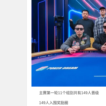
主赛第一轮11个组别共有149人晋级
149人入围奖励圈