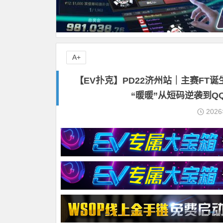
A+
【EV扑克】PD22济州站｜主赛FT
“暖暖”从短码逆袭到QQ
202