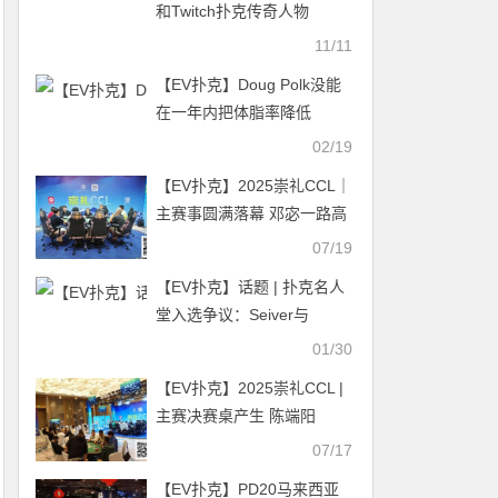
和Twitch扑克传奇人物
Spraggy即将结婚
11/11
【EV扑克】Doug Polk没能
在一年内把体脂率降低
50%，输给Bill Perkins 20万
02/19
刀
【EV扑克】2025崇礼CCL｜
主赛事圆满落幕 邓宓一路高
歌猛进捧龙封王！
07/19
【EV扑克】话题 | 扑克名人
堂入选争议：Seiver与
Schulman的对决及更广泛的
01/30
投票问题
【EV扑克】2025崇礼CCL |
主赛决赛桌产生 陈端阳
377.5w记分牌领跑最后8人
07/17
【EV扑克】PD20马来西亚