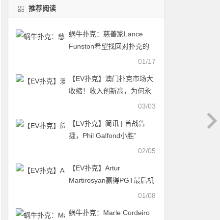
推荐阅读
蜗牛扑克：慈善家Lance
Funston希望找回对扑克的
乐趣
01/17
【EV扑克】澳门扑克市场大
收缩！收入创新高，为何永
利却关了灯？
03/03
【EV扑克】简讯 | 首战告
捷，Phil Galfond小胜”
Jungleman”
02/05
【EV扑克】Artur
Martirosyan赢得PGT最后机
会赛事#5冠军
01/08
蜗牛扑克：Marle Cordeiro