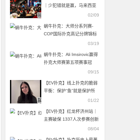
｜少犯错就是赢，马来西亚
选手嘉雯稳扎稳打夺得女士
02/09
赛冠军！
蜗牛扑克：大师分系列赛-
COP国际扑克高记分牌锦标
赛介绍
03/19
蜗牛扑克：Ali Imsirovic赢得
扑克大师赛第五项赛事冠
军！
09/15
【EV扑克】线上扑克的脆弱
平衡：保护“鱼”就是保护所
有人的饭碗
01/22
【EV扑克】红龙杯济州站｜
主赛破保 1337人次参赛创新
纪录 李仲垚/NAKAMURA
08/04
NANA分别登顶C/D组CL之
【EV扑克】扑克历史上最著