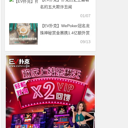
位
名的五大欺诈丑闻
01/07
【EV扑克】WePoker冠名龙
珠神秘赏金赛携1.4亿额外赏
金再度回归
09/13