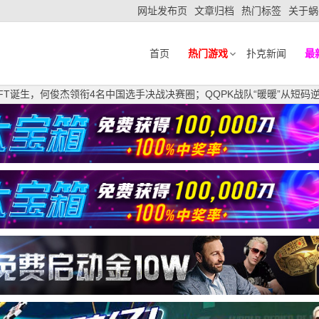
网址发布页
文章归档
热门标签
关于蜗
首页
热门游戏
扑克新闻
最
FT诞生，何俊杰领衔4名中国选手决战决赛圈；QQPK战队“暖暖”从短码逆袭