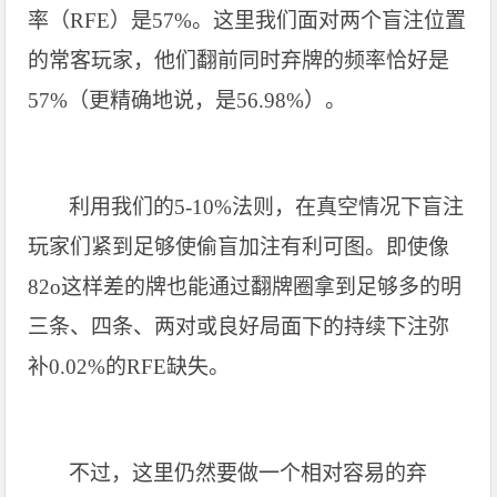
率（RFE）是57%。这里我们面对两个盲注位置
的常客玩家，他们翻前同时弃牌的频率恰好是
57%（更精确地说，是56.98%）。
利用我们的5-10%法则，在真空情况下盲注
玩家们紧到足够使偷盲加注有利可图。即使像
82o这样差的牌也能通过翻牌圈拿到足够多的明
三条、四条、两对或良好局面下的持续下注弥
补0.02%的RFE缺失。
不过，这里仍然要做一个相对容易的弃