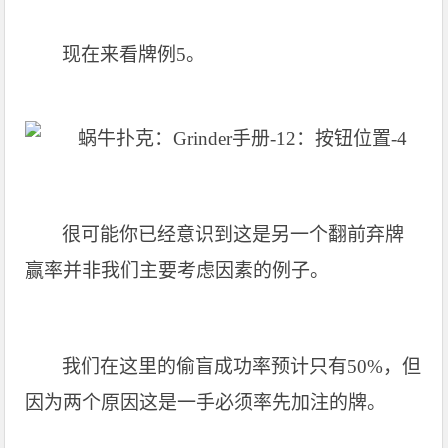
现在来看牌例5。
很可能你已经意识到这是另一个翻前弃牌
赢率并非我们主要考虑因素的例子。
我们在这里的偷盲成功率预计只有50%，但
因为两个原因这是一手必须率先加注的牌。