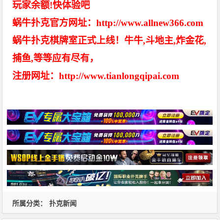
玩家余额!快体验吧
蜗牛扑克官方网址：http://www.allnew366.com
蜗牛扑克棋牌室正式上线！牛牛,斗地主,炸金花,
捕鱼,等等应有尽有，
注册网址：http://www.tianlongqipai.com
所属分类：
扑克新闻