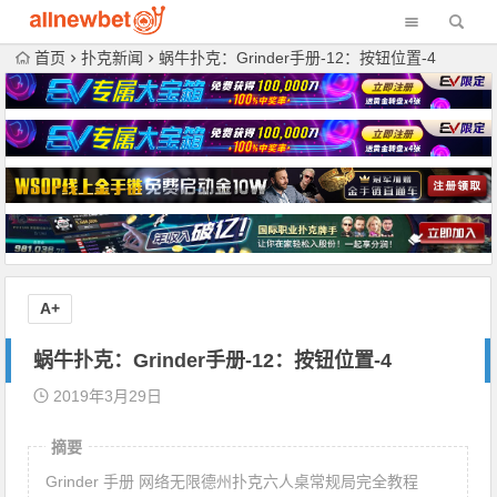
首页
扑克新闻
蜗牛扑克：Grinder手册-12：按钮位置-4
A+
蜗牛扑克：Grinder手册-12：按钮位置-4
2019年3月29日
摘要
Grinder 手册 网络无限德州扑克六人桌常规局完全教程