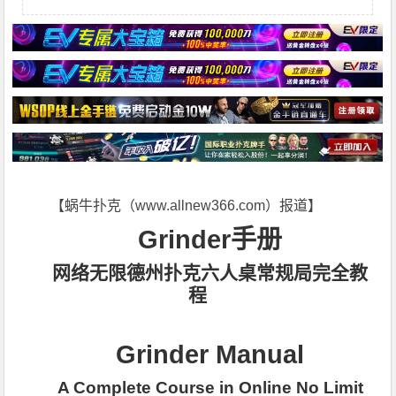
【蜗牛扑克（www.allnew366.com）报道】
Grinder
手册
网络无限德州扑克六人桌常规局完全教
程
Grinder Manual
A Complete Course in Online No Limit