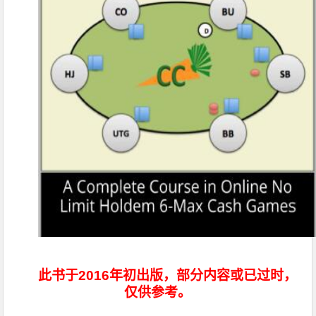
此书于2016年初出版，部分内容或已过时，
仅供参考。