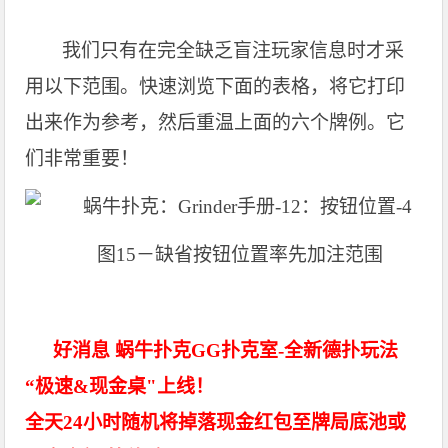
我们只有在完全缺乏盲注玩家信息时才采
用以下范围。快速浏览下面的表格，将它打印
出来作为参考，然后重温上面的六个牌例。它
们非常重要！
图15－缺省按钮位置率先加注范围
好消息 蜗牛扑克GG扑克室-全新德扑玩法
“极速&现金桌"上线！
全天24小时随机将掉落现金红包至牌局底池或