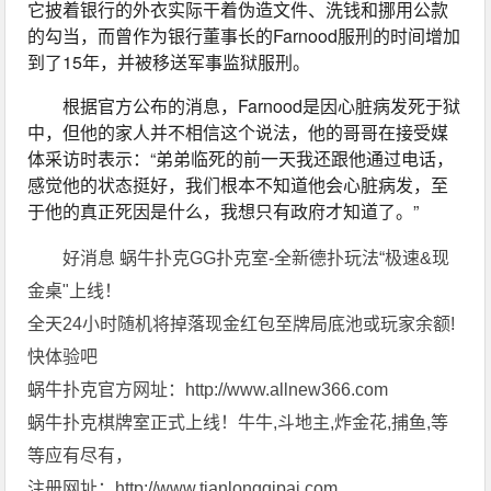
它披着银行的外衣实际干着伪造文件、洗钱和挪用公款
的勾当，而曾作为银行董事长的Farnood服刑的时间增加
到了15年，并被移送军事监狱服刑。
根据官方公布的消息，Farnood是因心脏病发死于狱
中，但他的家人并不相信这个说法，他的哥哥在接受媒
体采访时表示：“弟弟临死的前一天我还跟他通过电话，
感觉他的状态挺好，我们根本不知道他会心脏病发，至
于他的真正死因是什么，我想只有政府才知道了。”
好消息 蜗牛扑克GG扑克室-全新德扑玩法“极速&现
金桌"上线！
全天24小时随机将掉落现金红包至牌局底池或玩家余额!
快体验吧
蜗牛扑克官方网址：http://www.allnew366.com
蜗牛扑克棋牌室正式上线！牛牛,斗地主,炸金花,捕鱼,等
等应有尽有，
注册网址：http://www.tianlongqipai.com