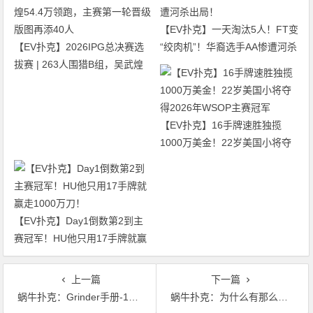
【EV扑克】一天淘汰5人！FT变
【EV扑克】2026IPG总决赛选
“绞肉机”！华裔选手AA惨遭河杀
拔赛 | 263人围猎B组，吴武煌
出局！
54.4万领跑，主赛第一轮晋级版
图再添40人
【EV扑克】16手牌速胜独揽
1000万美金！22岁美国小将夺
得2026年WSOP主赛冠军
【EV扑克】Day1倒数第2到主
赛冠军！HU他只用17手牌就赢
走1000万刀！
上一篇
下一篇
蜗牛扑克：Grinder手册-12：按钮位置-4
蜗牛扑克：为什么有那么多职业牌手变得一贫如洗（三）