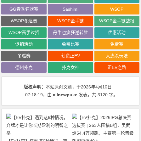
GG春季狂欢赛
Sashimi
WSOP
WSOP冬巡赛
WSOP金手链
WSOP金手链战报
WSOP高手过招
丹牛也疯狂逆转胜
优惠活动
促销活动
免费比赛
免费赛
冬巡赛
创造正EV
大逃杀玩法
德州扑克
扑克女神
正EV之路
版权声明：
本站原创文章，于2026年4月10日
07:18:19
，由
allnewpuke
发表，共 3120 字。