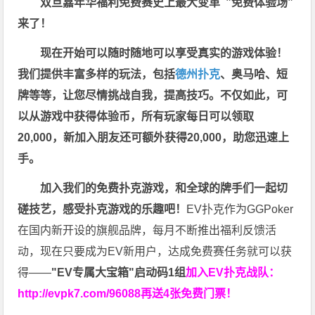
双旦嘉年华福利
免费赛史上最大变革
”免费体验场”
来了！
现在开始可以随时随地可以享受真实的游戏体验！
我们提供丰富多样的玩法，包括
德州扑克
、奥马哈、短
牌等等，让您尽情挑战自我，提高技巧。不仅如此，
可
以从游戏中获得体验币，所有玩家每日可以领取
20,000，新加入朋友还可额外获得20,000，助您迅速上
手。
加入我们的免费扑克游戏，和全球的牌手们一起切
磋技艺，感受扑克游戏的乐趣吧！
EV扑克作为GGPoker
在国内新开设的旗舰品牌，每月不断推出福利反馈活
动，现在只要成为EV新用户，达成免费赛任务就可以获
得——
"EV专属大宝箱"启动码1组
加入EV扑克战队：
http://evpk7.com/96088
再送4张免费门票！