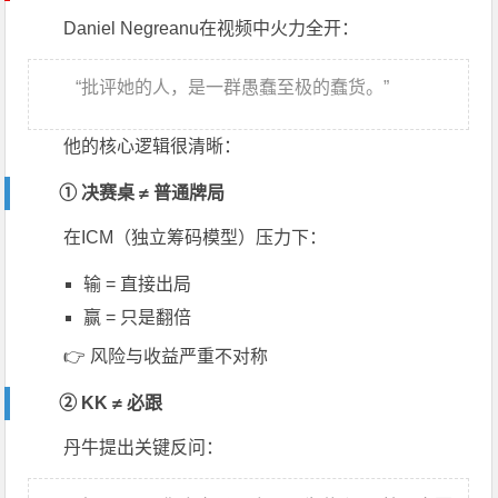
Daniel Negreanu
在视频中火力全开：
“批评她的人，是一群愚蠢至极的蠢货。”
他的核心逻辑很清晰：
① 决赛桌 ≠ 普通牌局
在ICM（独立筹码模型）压力下：
输 = 直接出局
赢 = 只是翻倍
👉 风险与收益严重不对称
② KK ≠ 必跟
丹牛提出关键反问：