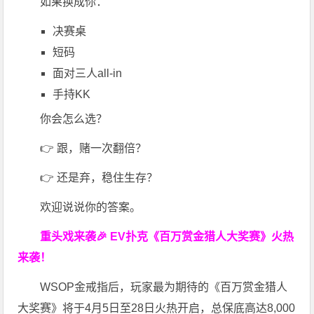
如果换成你：
决赛桌
短码
面对三人all-in
手持KK
你会怎么选？
👉 跟，赌一次翻倍？
👉 还是弃，稳住生存？
欢迎说说你的答案。
重头戏来袭
🎉
EV扑克
《百万赏金猎人大奖赛》
火热
来袭！
WSOP金戒指后，玩家最为期待的《百万赏金猎人
大奖赛》将于4月5日至28日火热开启，总保底高达8,000