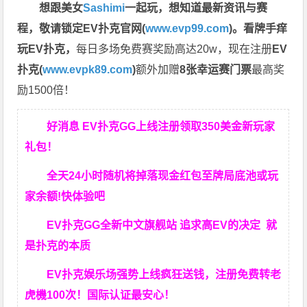
想跟美女
Sashimi
一起玩，
想知道最新资讯与赛
程，
敬请锁定EV扑克官网(
www.evp99.com
)。
看牌手痒
玩EV扑克，
每日多场免费赛奖励高达20w，现在注册
EV
扑克(
www.evpk89.com
)
额外加赠
8张幸运赛门票
最高奖
励1500倍！
好消息 EV扑克GG上线注册领取350美金新玩家
礼包！
全天24小时随机将掉落现金红包至牌局底池或玩
家余额!快体验吧
EV扑克GG
全新中文旗舰站
追求高EV
的决定
就
是扑克的本质
EV扑克娱乐场强势上线疯狂送钱，注册免费转老
虎機100次！国际认证最安心！