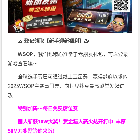
🎁
登记领取【新手迎新福利】
🎁
WSOP
，我们也精心准备了老朋友礼包，可以登录
游戏查看噢～
全球选手现已可通过线上卫星赛，赢得梦寐以求的
2025WSOP主赛事门票，向世界扑克最高殿堂发起进
攻！
特别加码～每日免费席位赛
国人斩获
10W
大奖！
赏金猎人赛火热开打中 丰厚
50M刀奖励等你来战！