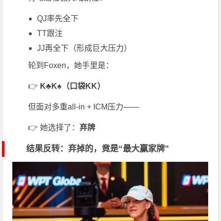
QJ率先全下
TT跟注
JJ再全下（形成巨大压力）
轮到Foxen，她手里是：
👉
K♣K♠（口袋KK）
但面对多重all-in + ICM压力——
👉 她选择了：
弃牌
结果反转：弃掉的，竟是“最大赢家牌”