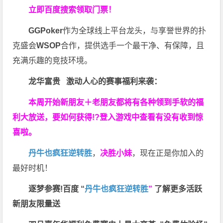
立即百度搜索领取门票！
GGPoker
作为全球线上平台龙头，与享誉世界的扑
克盛会
WSOP
合作，提供选手一个最干净、有保障，且
充满乐趣的竞技环境。
龙华富贵 激动人心的赛事福利来袭：
本周开始新朋友＋老朋友都将有各种领到手软的福
利大放送，要如何获得!?登入游戏中查看有没有收到惊
喜啦。
丹牛也疯狂逆转胜
，
决胜小妹
，现在正是你加入的
最好时机！
逐梦参赛!百度 “
丹牛也疯狂逆转胜
”
了解更多
活跃
新朋友限量送