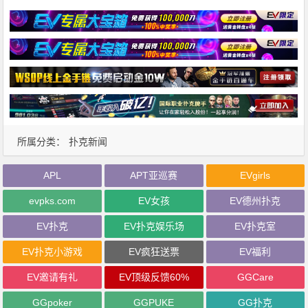
所属分类：
扑克新闻
APL
APT亚巡赛
EVgirls
evpks.com
EV女孩
EV德州扑克
EV扑克
EV扑克娱乐场
EV扑克室
EV扑克小游戏
EV疯狂送票
EV福利
EV邀请有礼
EV顶级反馈60%
GGCare
GGpoker
GGPUKE
GG扑克