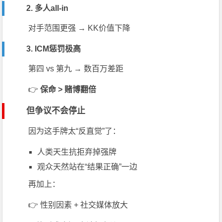
2. 多人all-in
对手范围更强 → KK价值下降
3. ICM惩罚极高
第四 vs 第九 → 数百万差距
👉
保命 > 赌博翻倍
但争议不会停止
因为这手牌太“反直觉”了：
人类天生抗拒弃掉强牌
观众天然站在“结果正确”一边
再加上：
👉 性别因素 + 社交媒体放大