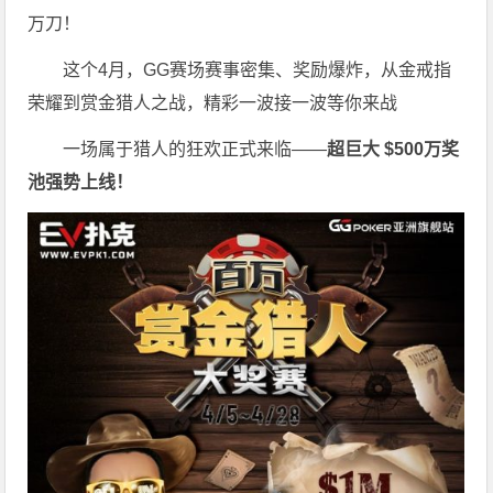
万刀！
这个4月，GG赛场赛事密集、奖励爆炸，从金戒指
荣耀到赏金猎人之战，精彩一波接一波等你来战
一场属于猎人的狂欢正式来临——
超巨大 $500万奖
池强势上线！