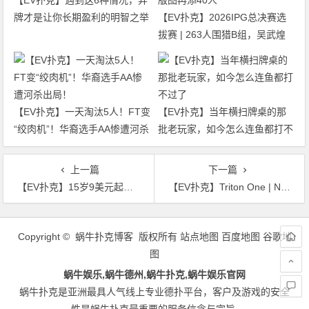
【EV扑克】遇到这6种情况，弃
牌才是让你长期盈利的明智之举
【EV扑克】2026IPG总决赛选
拔赛 | 263人围猎B组，吴武煌
54.4万领跑，主赛第一轮晋级版
图再添40人
【EV扑克】一天淘汰5人！FT变
【EV扑克】当年横扫牌桌的那
“绞肉机”！华裔选手AA惨遭河杀
批老玩家，如今怎么连鱼都打不
出局！
过了
上一篇
下一篇
【EV扑克】15岁9美元起步，18岁封神，她消失十年后回归：第一句话是“大家还是这么菜”
【EV扑克】Triton One | Ngo Khoa Anh 豪取 $10K 冠军，成为Triton ONE首位双冠王
文
章
Copyright © 蜗牛扑克博客 版权所有
站点地图
百度地图
谷歌地
导
图
航
蜗牛娱乐,蜗牛德州,蜗牛扑克,蜗牛娱乐官网
蜗牛扑克是亚洲最具人气线上专业德扑平台，客户及游戏的安全