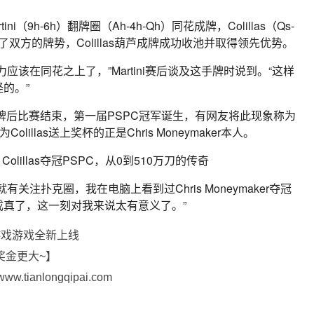
（9h-6h）翻牌圈（Ah-4h-Qh）同花成牌，Colillas（Qs-
了双方的牌势，Colillas葫芦成牌成功收池并取得领先优势。
该在同花之上了，”Martini赛后谈及这手牌时说到。“这样
的。”
20手牌后比赛结束，第一届PSPC冠军诞生，有网友将此现象称为
为Colillas送上奖杯的正是Chris Moneymaker本人。
我就有关注扑克圈，我在电脑上看到过Chris Moneymaker夺冠
真了，这一刻对我来说太有意义了。”
游戏游戏全新上线
奖金更大~】
ianlongqipai.com