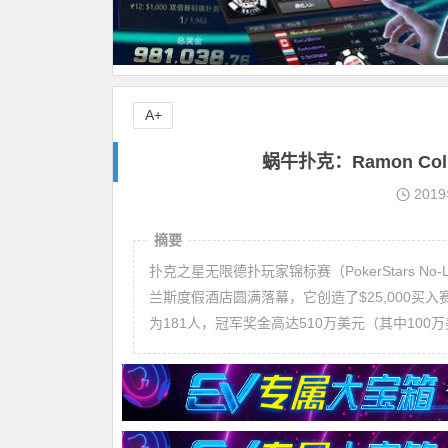
A+
蜗牛扑克：Ramon Col
201
摘要
扑克之星无限德扑玩家锦标赛（PokerStars No-Limi
兰斯度假酒店圆满落幕，它创造了$25,000买
为181人，冠军奖金高达510万美元（其中10