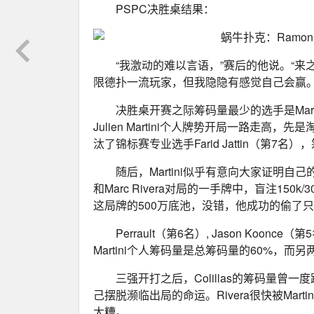
PSPC决胜桌结果：
“我激动的难以言语，”赛后的他说。“
限德扑一流玩家，但我隐隐有感觉自己会赢。
决胜桌开赛之际筹码量最少的选手是Marc Pe
Julien Martini个人牌势开局一路走高，先
汰了锦标赛专业选手Farid Jattin（第7名
随后，Martini似乎有意向大家证明
和Marc Rivera对局的一手牌中，盲注150k/3
这局牌的500万底池，没错，他成功的偷了
Perrault（第6名）, Jason Koo
Martini个人筹码量是总筹码量的60%，
三强开打之后，Colillas的筹码量曾一
己摆脱濒临出局的命运。Rivera很快被Martin
太糟。