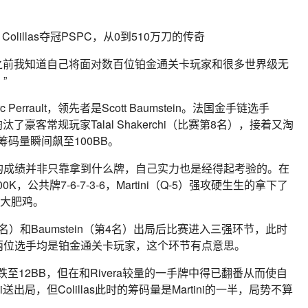
来之前我知道自己将面对数百位铂金通关卡玩家和很多世界级无
”
rrault，领先者是Scott Baumstein。法国金手链选手
是淘汰了豪客常规玩家Talal Shakerchi（比赛第8名），接着又淘
），筹码量瞬间飙至100BB。
自己的成绩并非只靠拿到什么牌，自己实力也是经得起考验的。在
00K，公共牌7-6-7-3-6，Martini（Q-5）强攻硬生生的拿下了
只大肥鸡。
nce（第5名）和Baumstein（第4名）出局后比赛进入三强环节，此时
而另两位选手均是铂金通关卡玩家，这个环节有点意思。
度跌至12BB，但在和Rivera较量的一手牌中得已翻番从而使自
i送出局，但Colillas此时的筹码量是Martini的一半，局势不算