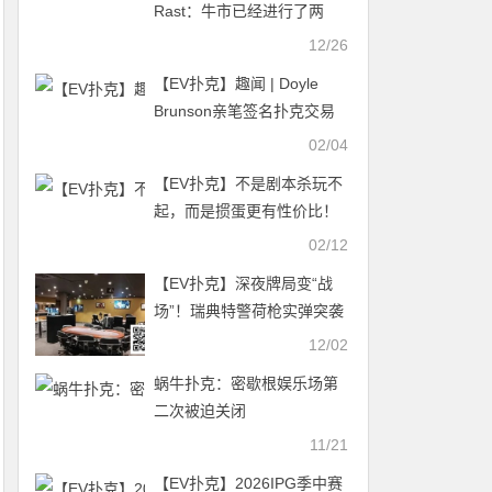
Rast：牛市已经进行了两
年，如果你还没买点比特币
12/26
那是你的损失
【EV扑克】趣闻 | Doyle
Brunson亲笔签名扑克交易
卡以1603美元高价成交
02/04
【EV扑克】不是剧本杀玩不
起，而是掼蛋更有性价比！
02/12
【EV扑克】深夜牌局变“战
场”！瑞典特警荷枪实弹突袭
扑克比赛，线下扑克彻底凉
12/02
凉？
蜗牛扑克：密歇根娱乐场第
二次被迫关闭
11/21
【EV扑克】2026IPG季中赛