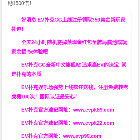
励1500倍！
好消息 EV扑克GG上线注册领取350美金新玩家
礼包！
全天24小时随机将掉落现金红包至牌局底池或玩
家余额!快体验吧
EV扑克GG
全新中文旗舰站
追求高EV
的决定
就
是扑克的本质
EV扑克娱乐场强势上线疯狂送钱，注册免费转老
虎機100次！国际认证最安心！
EV扑克官方速记网址：
www.evpk89.com
EV扑克官方速记网址：
www.evpk22.com
EV扑克官方网址：
www.evp99.com