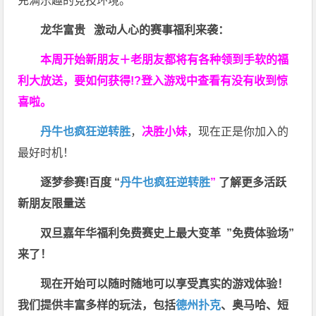
充满乐趣的竞技环境。
龙华富贵 激动人心的赛事福利来袭：
本周开始新朋友＋老朋友都将有各种领到手软的福
利大放送，要如何获得!?登入游戏中查看有没有收到惊
喜啦。
丹牛也疯狂逆转胜
，
决胜小妹
，现在正是你加入的
最好时机！
逐梦参赛!百度 “
丹牛也疯狂逆转胜
”
了解更多
活跃
新朋友限量送
双旦嘉年华福利
免费赛史上最大变革
”免费体验场”
来了！
现在开始可以随时随地可以享受真实的游戏体验！
我们提供丰富多样的玩法，包括
德州扑克
、奥马哈、短