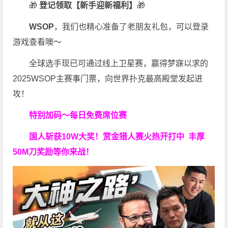
🎁
登记领取【新手迎新福利】
🎁
WSOP
，我们也精心准备了老朋友礼包，可以登录
游戏查看噢～
全球选手现已可通过线上卫星赛，赢得梦寐以求的
2025WSOP主赛事门票，向世界扑克最高殿堂发起进
攻！
特别加码～每日免费席位赛
国人斩获
10W
大奖！
赏金猎人赛火热开打中 丰厚
50M刀奖励等你来战！