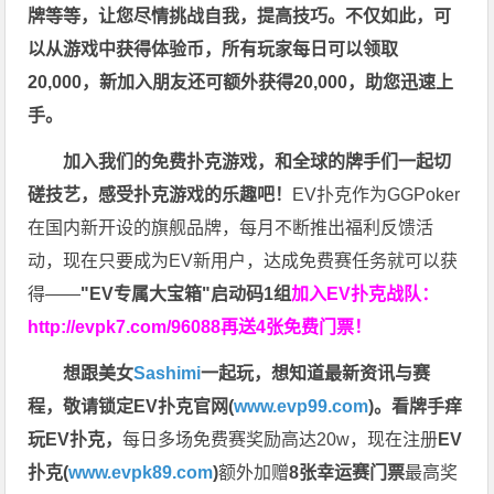
牌等等，让您尽情挑战自我，提高技巧。不仅如此，
可
以从游戏中获得体验币，所有玩家每日可以领取
20,000，新加入朋友还可额外获得20,000，助您迅速上
手。
加入我们的免费扑克游戏，和全球的牌手们一起切
磋技艺，感受扑克游戏的乐趣吧！
EV扑克作为GGPoker
在国内新开设的旗舰品牌，每月不断推出福利反馈活
动，现在只要成为EV新用户，达成免费赛任务就可以获
得——
"EV专属大宝箱"启动码1组
加入EV扑克战队：
http://evpk7.com/96088
再送4张免费门票！
想跟美女
Sashimi
一起玩，
想知道最新资讯与赛
程，
敬请锁定EV扑克官网(
www.evp99.com
)。
看牌手痒
玩EV扑克，
每日多场免费赛奖励高达20w，现在注册
EV
扑克(
www.evpk89.com
)
额外加赠
8张幸运赛门票
最高奖