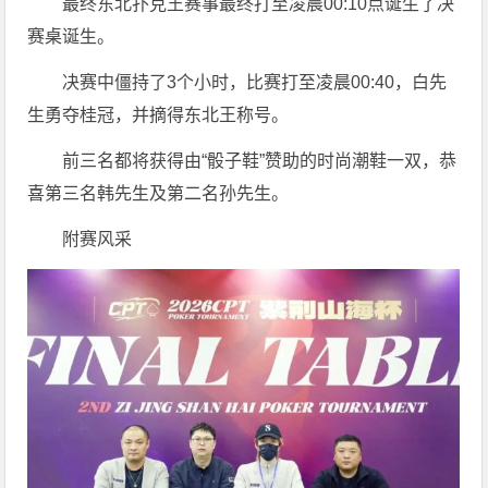
最终东北扑克王赛事最终打至凌晨00:10点诞生了决
赛桌诞生。
决赛中僵持了3个小时，比赛打至凌晨00:40，白先
生勇夺桂冠，并摘得东北王称号。
前三名都将获得由“骰子鞋”赞助的时尚潮鞋一双，恭
喜第三名韩先生及第二名孙先生。
附赛风采