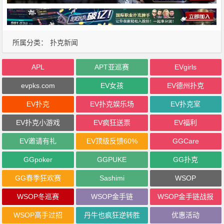
所属分类：
扑克新闻
APL
APT亚巡赛
EVgirls
evpks.com
EV女孩
EV德州扑克
EV扑克
EV扑克娱乐场
EV扑克室
EV扑克小游戏
EV疯狂送票
EV福利
EV邀请有礼
EV顶级反馈60%
GGCare
GGpoker
GGPUKE
GG扑克
GG春季狂欢赛
Sashimi
WSOP
WSOP冬巡赛
WSOP金手链
WSOP金手链战报
WSOP高手过招
丹牛也疯狂逆转胜
优惠活动