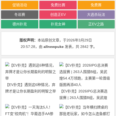
促销活动
免费比赛
免费赛
冬巡赛
创造正EV
大逃杀玩法
德州扑克
扑克女神
正EV之路
版权声明：
本站原创文章，于2026年3月29日
20:57:28
，由
allnewpuke
发表，共 2842 字。
【EV扑克】遇到这6种情况，弃
牌才是让你长期盈利的明智之举
【EV扑克】2026IPG总决赛选
拔赛 | 263人围猎B组，吴武煌
54.4万领跑，主赛第一轮晋级版
图再添40人