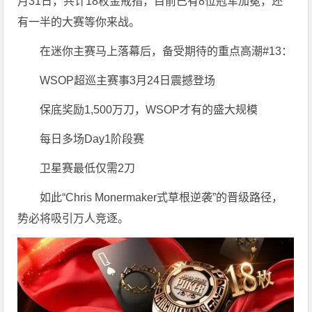
月31日，共计18枚金戒指，目前已有8位冠军加冕，还
有一半的大赛等你来战。
在迷你主赛马上落幕后，备受期待的重点高潮#13：
WSOP超巡主赛事3月24日震撼登场
保底奖励1,500万刀，WSOP才有的盛大规模
每日多场Day1阶段赛
卫星赛最低仅需2刀
如此“Chris Monermaker式草根逆袭”的晋级路径，
势必将吸引万人竞逐。