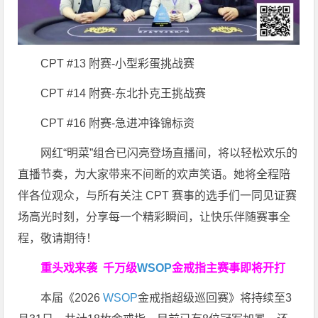
CPT #13 附赛-小型彩蛋挑战赛
CPT #14 附赛-东北扑克王挑战赛
CPT #16 附赛-急进冲锋锦标资
网红“明菜”组合已闪亮登场直播间，将以轻松欢乐的
直播节奏，为大家带来不间断的欢声笑语。她将全程陪
伴各位观众，与所有关注 CPT 赛事的选手们一同见证赛
场高光时刻，分享每一个精彩瞬间，让快乐伴随赛事全
程，敬请期待！
重头戏来袭
千万级
WSOP
金戒指
主赛事即将开打
本届《2026
WSOP
金戒指超级巡回赛》将持续至3