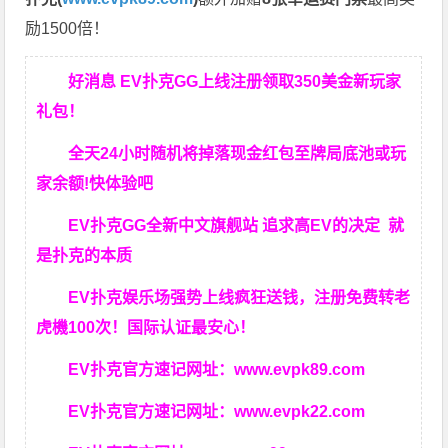
励1500倍！
好消息 EV扑克GG上线注册领取350美金新玩家
礼包！
全天24小时随机将掉落现金红包至牌局底池或玩
家余额!快体验吧
EV扑克GG
全新中文旗舰站
追求高EV
的决定
就
是扑克的本质
EV扑克娱乐场强势上线疯狂送钱，注册免费转老
虎機100次！国际认证最安心！
EV扑克官方速记网址：
www.evpk89.com
EV扑克官方速记网址：
www.evpk22.com