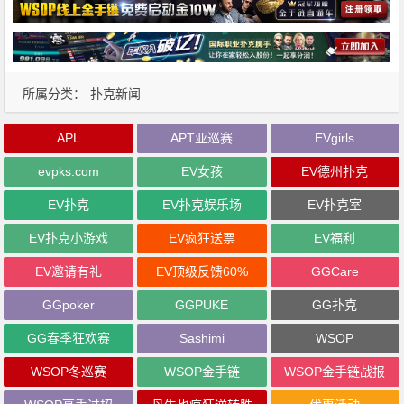
所属分类：
扑克新闻
APL
APT亚巡赛
EVgirls
evpks.com
EV女孩
EV德州扑克
EV扑克
EV扑克娱乐场
EV扑克室
EV扑克小游戏
EV疯狂送票
EV福利
EV邀请有礼
EV顶级反馈60%
GGCare
GGpoker
GGPUKE
GG扑克
GG春季狂欢赛
Sashimi
WSOP
WSOP冬巡赛
WSOP金手链
WSOP金手链战报