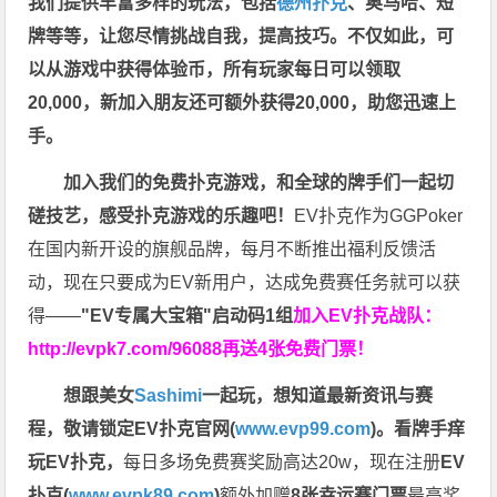
我们提供丰富多样的玩法，包括
德州扑克
、奥马哈、短
牌等等，让您尽情挑战自我，提高技巧。不仅如此，
可
以从游戏中获得体验币，所有玩家每日可以领取
20,000，新加入朋友还可额外获得20,000，助您迅速上
手。
加入我们的免费扑克游戏，和全球的牌手们一起切
磋技艺，感受扑克游戏的乐趣吧！
EV扑克作为GGPoker
在国内新开设的旗舰品牌，每月不断推出福利反馈活
动，现在只要成为EV新用户，达成免费赛任务就可以获
得——
"EV专属大宝箱"启动码1组
加入EV扑克战队：
http://evpk7.com/96088
再送4张免费门票！
想跟美女
Sashimi
一起玩，
想知道最新资讯与赛
程，
敬请锁定EV扑克官网(
www.evp99.com
)。
看牌手痒
玩EV扑克，
每日多场免费赛奖励高达20w，现在注册
EV
扑克(
www.evpk89.com
)
额外加赠
8张幸运赛门票
最高奖