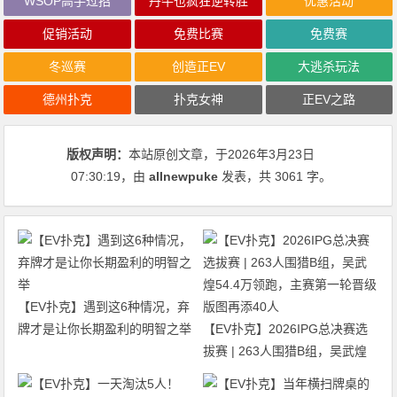
WSOP高手过招
丹牛也疯狂逆转胜
优惠活动
促销活动
免费比赛
免费赛
冬巡赛
创造正EV
大逃杀玩法
德州扑克
扑克女神
正EV之路
版权声明：
本站原创文章，于2026年3月23日
07:30:19
，由
allnewpuke
发表，共 3061 字。
【EV扑克】遇到这6种情况，弃
牌才是让你长期盈利的明智之举
【EV扑克】2026IPG总决赛选
拔赛 | 263人围猎B组，吴武煌
54.4万领跑，主赛第一轮晋级版
图再添40人