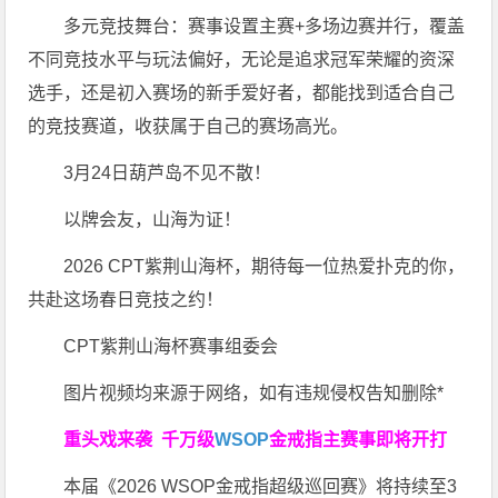
多元竞技舞台：赛事设置主赛+多场边赛并行，覆盖
不同竞技水平与玩法偏好，无论是追求冠军荣耀的资深
选手，还是初入赛场的新手爱好者，都能找到适合自己
的竞技赛道，收获属于自己的赛场高光。
3月24日葫芦岛不见不散！
以牌会友，山海为证！
2026 CPT紫荆山海杯，期待每一位热爱扑克的你，
共赴这场春日竞技之约！
CPT紫荆山海杯赛事组委会
图片视频均来源于网络，如有违规侵权告知删除*
重头戏来袭
千万级
WSOP
金戒指
主赛事即将开打
本届《2026 WSOP金戒指超级巡回赛》将持续至3