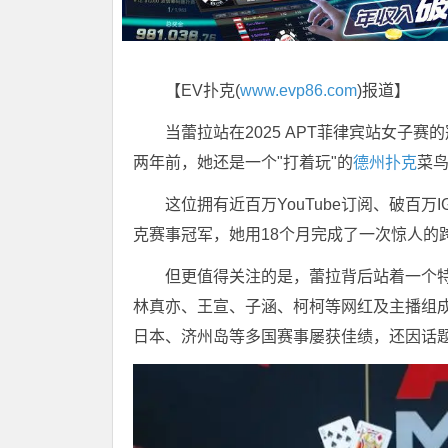
【EV扑克(
www.evp86.com
)报道】
当蕾拉站在2025 APT菲律宾站女子
两年前，她还是一个"打着玩"的
德州扑克
菜
这位拥有近百万YouTube订阅、破百万I
克赛事冠军，她用18个月完成了一次惊人的
但更值得关注的是，蕾拉背后站着一个特
林真亦、王宣、子涵、柯柯等网红及主播组成
日本、济州岛等多国赛事屡获佳绩，还因话