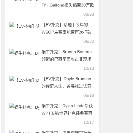
Phil Galfond损失缩至30万欧
03/28
【EV扑克】话题 | 今年的
WSOP主赛事能否再次打破
纪录？
06/30
蜗牛扑克：Brunno Botteon
领衔的巴西军团攻占非现场
扑克前十名
10/13
【EV扑克】Doyle Brunson
的传奇人生，曾寻找过诺亚
方舟
05/18
蜗牛扑克：Dylan Linde斩获
WPT五钻世界扑克经典赛冠
军，入账$1,631,468！
12/17
蜗牛扑克：第五季盛京杯全