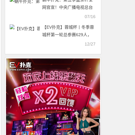
网官宣！中央广播电视总台
央广网领衔128家主流媒体
07/16
联合点赞！
【EV扑克】蓉城杯丨冬季蓉
城杯第一轮总参赛629人，
晋级146人，余睿迪430000
12/27
独领全场