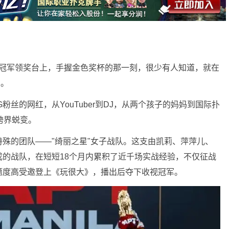
赛的冠军领奖台上，手握金色奖杯的那一刻，很少有人知道，就在
鸟。
G粉丝的网红，从YouTuber到DJ，从两个孩子的妈妈到国际扑
跨界蜕变。
殊的团队——"绮丽之星"女子战队。这支由凯莉、萍萍儿、
的战队，在短短18个月内累积了近千场实战经验，不仅征战
题度高受邀登上《玩很大》，播出后夺下收视冠军。