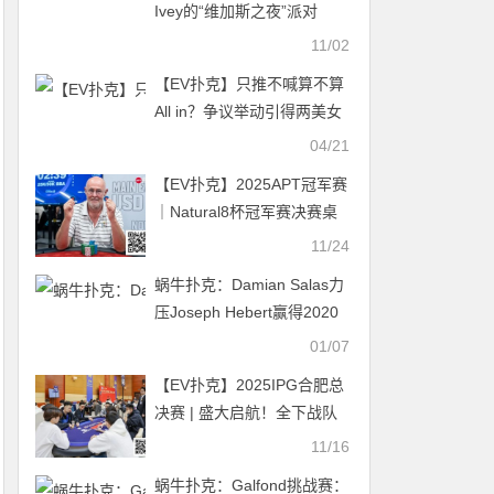
Ivey的“维加斯之夜”派对
11/02
【EV扑克】只推不喊算不算
All in？争议举动引得两美女
拍桌对骂
04/21
【EV扑克】2025APT冠军赛
｜Natural8杯冠军赛决赛桌
诞生！荷兰Rob Hollink占据
11/24
榜首！
蜗牛扑克：Damian Salas力
压Joseph Hebert赢得2020
WSOP主赛事冠军！
01/07
【EV扑克】2025IPG合肥总
决赛 | 盛大启航！全下战队
勇夺团队赛冠军，王瑜铖领
11/16
跑黄山杯第一轮A组
蜗牛扑克：Galfond挑战赛：