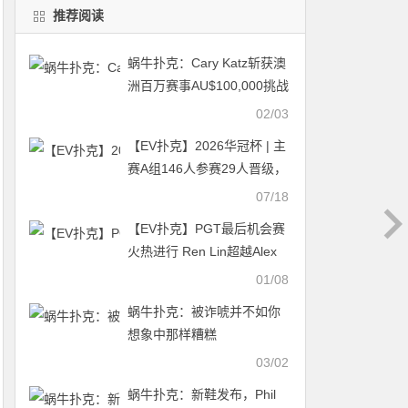
推荐阅读
蜗牛扑克：Cary Katz斩获澳
洲百万赛事AU$100,000挑战
赛冠军
02/03
【EV扑克】2026华冠杯 | 主
赛A组146人参赛29人晋级，
韩佳辰领衔！熊博获开幕赛
07/18
冠军，周女士勇夺女神赛冠
【EV扑克】PGT最后机会赛
军
火热进行 Ren Lin超越Alex
Foxen升至积分排行榜前五
01/08
名
蜗牛扑克：​被诈唬并不如你
想象中那样糟糕
03/02
蜗牛扑克：新鞋发布，Phil