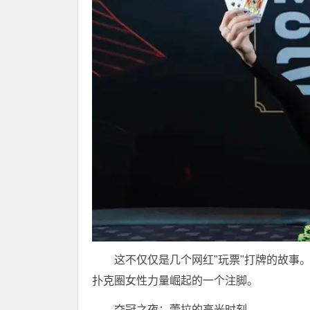
这不仅仅是几个网红"玩票"打牌的故事
扑克圈女性力量崛起的一个注脚。
夺冠之夜：蕾拉的高光时刻