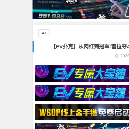
A+
【EV扑克】从网红到冠军:蕾拉夺
202