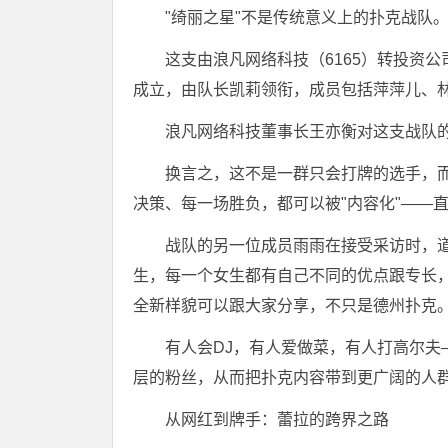
"绮丽之星"不是传统意义上的扑克战队
这支由浪凡网络科技（6165）转投资公
成立，由队长凯莉领衔，成员包括萍萍儿、
浪凡网络科技董事长王亦衡对这支战队的定
换言之，这不是一群只会打牌的选手，
决策、每一场胜负，都可以被"内容化"——
战队的另一位成员雨雨在接受采访时，道出了
生，每一个女生都有自己不同的优点跟专长，所以
全新样貌可以跟大家分享，不只是德州扑克。
有人会DJ，有人爱做菜，有人打高尔
层的粉丝，从而把扑克内容带到更广阔的人
从网红到牌手：蕾拉的跨界之路