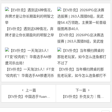
【EV扑克】遇到这6种情况，弃
牌才是让你长期盈利的明智之举
【EV扑克】2026IPG总决赛选
拔赛 | 263人围猎B组，吴武煌
54.4万领跑，主赛第一轮晋级版
图再添40人
【EV扑克】一天淘汰5人！FT变
【EV扑克】当年横扫牌桌的那
“绞肉机”！华裔选手AA惨遭河杀
批老玩家，如今怎么连鱼都打不
出局！
过了
上一篇
下一篇
【EV扑克】中国选手Yuan Jie强势挺进WSOP金戒指神秘百万赛FT！Top赏金87万刀得主出炉
【EV扑克】扑克女力｜隋沐汐专访：不懂打牌却上了直播桌？如今连“赵大师”都成“手下败将”！
文