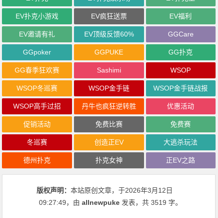
EV扑克小游戏
EV疯狂送票
EV福利
EV邀请有礼
EV顶级反馈60%
GGCare
GGpoker
GGPUKE
GG扑克
GG春季狂欢赛
Sashimi
WSOP
WSOP冬巡赛
WSOP金手链
WSOP金手链战报
WSOP高手过招
丹牛也疯狂逆转胜
优惠活动
促销活动
免费比赛
免费赛
冬巡赛
创造正EV
大逃杀玩法
德州扑克
扑克女神
正EV之路
版权声明：
本站原创文章，于2026年3月12日
09:27:49
，由
allnewpuke
发表，共 3519 字。