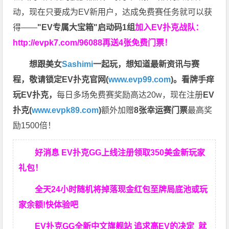
动，现在只要成为EV新用户，达成免费赛任务就可以获
得——
"EV专属大宝箱"启动码1组
加入EV扑克战队：
http://evpk7.com/96088
再送4张免费门票！
想跟美女
Sashimi
一起玩，
想知道最新资讯与赛
程，
敬请锁定EV扑克官网(
www.evp99.com
)。
看牌手痒
玩EV扑克，
每日多场免费赛奖励高达20w，现在注册
EV
扑克(
www.evpk89.com
)
额外加赠
8张幸运赛门票
最高奖
励1500倍！
好消息 EV扑克GG上线注册领取350美金新玩家
礼包！
全天24小时随机将掉落现金红包至牌局底池或玩
家余额!快体验吧
EV扑克GG
全新中文旗舰站
追求高EV
的决定
就