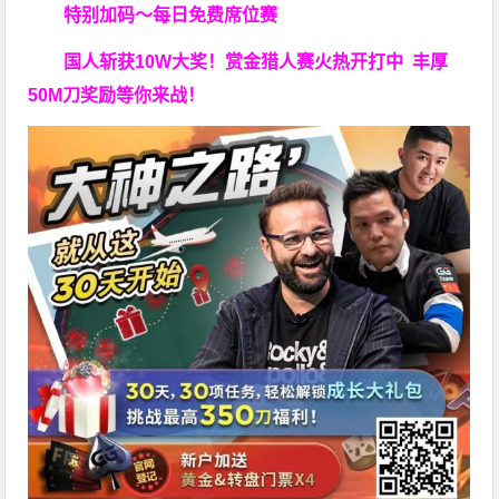
特别加码～每日免费席位赛
国人斩获
10W
大奖！
赏金猎人赛火热开打中 丰厚
50M刀奖励等你来战！