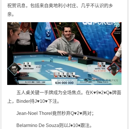
祝贺讯息，包括来自奥地利小村庄、几乎不认识的乡
亲。
五人桌关键一手牌成为全场焦点。在K♥9♦2♦Q♠牌面
上，Binder持J♥10♥下注。
Jean-Noel Thorel竟然秒弃Q♥2♥两对；
Belarmino De Souza则以J♦10♦跟注。