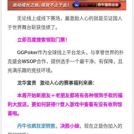
无论线上或线下赛场，最激励人心的就是见证国人
于世界舞台斩获佳绩了。
立即百度搜索领取门票！
GGPoker
作为全球线上平台龙头，与享誉世界的扑
克盛会
WSOP
合作，提供选手一个最干净、有保障，且
充满乐趣的竞技环境。
龙华富贵 激动人心的赛事福利来袭：
本周开始新朋友＋老朋友都将有各种领到手软的福
利大放送，要如何获得!?登入游戏中查看有没有收到惊
喜啦。
丹牛也疯狂逆转胜
，
决胜小妹
，现在正是你加入的