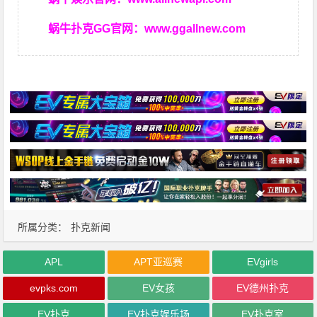
蜗牛扑克GG官网：
www.ggallnew.com
所属分类：
扑克新闻
APL
APT亚巡赛
EVgirls
evpks.com
EV女孩
EV德州扑克
EV扑克
EV扑克娱乐场
EV扑克室