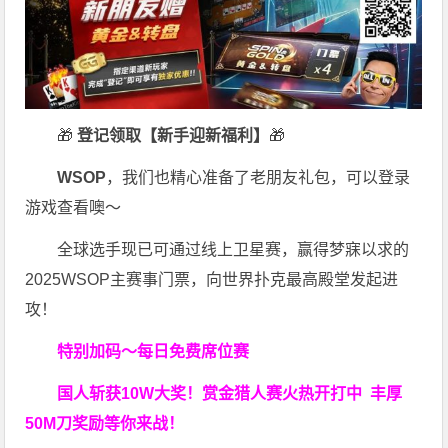
🎁
登记领取【新手迎新福利】
🎁
WSOP
，我们也精心准备了老朋友礼包，可以登录
游戏查看噢～
全球选手现已可通过线上卫星赛，赢得梦寐以求的
2025WSOP主赛事门票，向世界扑克最高殿堂发起进
攻！
特别加码～每日免费席位赛
国人斩获
10W
大奖！
赏金猎人赛火热开打中 丰厚
50M刀奖励等你来战！