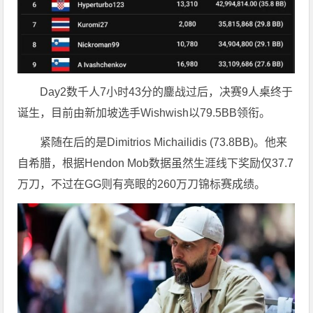
Day2数千人7小时43分的鏖战过后，决赛9人桌终于
诞生，目前由新加坡选手Wishwish以79.5BB领衔。
紧随在后的是Dimitrios Michailidis (73.8BB)。他来
自希腊，根据Hendon Mob数据虽然生涯线下奖励仅37.7
万刀，不过在GG则有亮眼的260万刀锦标赛成绩。