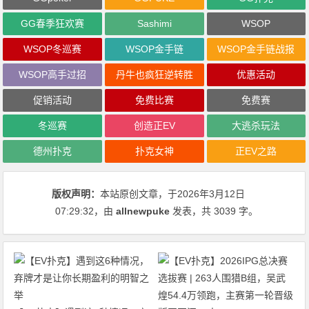
GG春季狂欢赛
Sashimi
WSOP
WSOP冬巡赛
WSOP金手链
WSOP金手链战报
WSOP高手过招
丹牛也疯狂逆转胜
优惠活动
促销活动
免费比赛
免费赛
冬巡赛
创造正EV
大逃杀玩法
德州扑克
扑克女神
正EV之路
版权声明：
本站原创文章，于2026年3月12日
07:29:32
，由
allnewpuke
发表，共 3039 字。