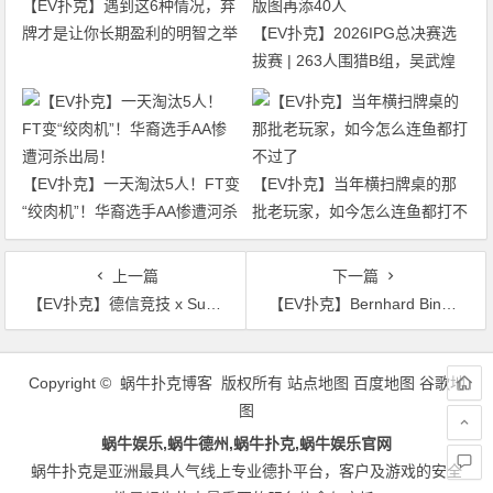
【EV扑克】遇到这6种情况，弃
牌才是让你长期盈利的明智之举
【EV扑克】2026IPG总决赛选
拔赛 | 263人围猎B组，吴武煌
54.4万领跑，主赛第一轮晋级版
图再添40人
【EV扑克】一天淘汰5人！FT变
【EV扑克】当年横扫牌桌的那
“绞肉机”！华裔选手AA惨遭河杀
批老玩家，如今怎么连鱼都打不
出局！
过了
上一篇
下一篇
【EV扑克】德信竞技 x Super Cup线上卫星赛 3月11日-26日全面开启
【EV扑克】Bernhard Binder牌龄仅四年，从微额级别一路攀升到WSOP天堂岛主赛冠军！
文
章
Copyright © 蜗牛扑克博客 版权所有
站点地图
百度地图
谷歌地
导
图
航
蜗牛娱乐,蜗牛德州,蜗牛扑克,蜗牛娱乐官网
蜗牛扑克是亚洲最具人气线上专业德扑平台，客户及游戏的安全