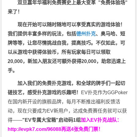
双旦嘉年华福利
免费赛史上最大变革
”免费体验场”
来了！
现在开始可以随时随地可以享受真实的游戏体验！
我们提供丰富多样的玩法，包括
德州扑克
、奥马哈、短
牌等等，让您尽情挑战自我，提高技巧。不仅如此，
可
以从游戏中获得体验币，所有玩家每日可以领取
20,000，新加入朋友还可额外获得20,000，助您迅速上
手。
加入我们的免费扑克游戏，和全球的牌手们一起切
磋技艺，感受扑克游戏的乐趣吧！
EV扑克作为GGPoker
在国内新开设的旗舰品牌，每月不断推出福利反馈活
动，现在只要成为EV新用户，达成免费赛任务就可以获
得——
"EV专属大宝箱"启动码1组
加入EV扑克战队：
http://evpk7.com/96088
再送4张免费门票！