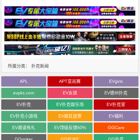
所属分类：
扑克新闻
APL
APT亚巡赛
EVgirls
evpks.com
EV女孩
EV德州扑克
EV扑克
EV扑克娱乐场
EV扑克室
EV扑克小游戏
EV疯狂送票
EV福利
EV邀请有礼
EV顶级反馈60%
GGCare
GGpoker
GGPUKE
GG扑克