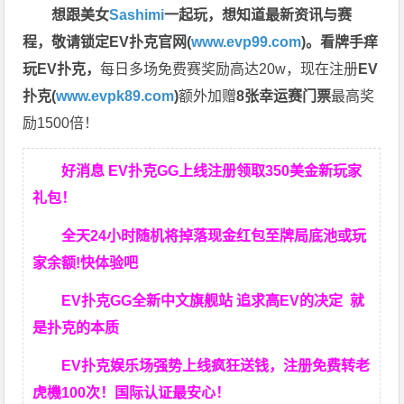
想跟美女
Sashimi
一起玩，
想知道最新资讯与赛
程，
敬请锁定EV扑克官网(
www.evp99.com
)。
看牌手痒
玩EV扑克，
每日多场免费赛奖励高达20w，现在注册
EV
扑克(
www.evpk89.com
)
额外加赠
8张幸运赛门票
最高奖
励1500倍！
好消息 EV扑克GG上线注册领取350美金新玩家
礼包！
全天24小时随机将掉落现金红包至牌局底池或玩
家余额!快体验吧
EV扑克GG
全新中文旗舰站
追求高EV
的决定
就
是扑克的本质
EV扑克娱乐场强势上线疯狂送钱，注册免费转老
虎機100次！国际认证最安心！