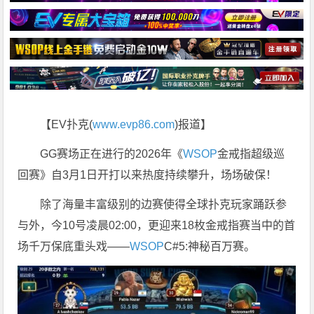
【EV扑克(
www.evp86.com
)报道】
GG赛场正在进行的2026年《
WSOP
金戒指超级巡
回赛》自3月1日开打以来热度持续攀升，场场破保！
除了海量丰富级别的边赛使得全球扑克玩家踊跃参
与外，今10号凌晨02:00，更迎来18枚金戒指赛当中的首
场千万保底重头戏——
WSOP
C#5:神秘百万赛。