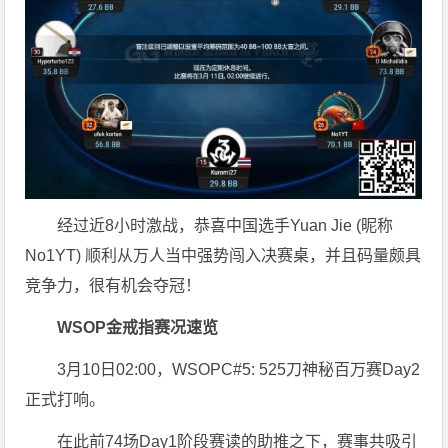
经过近8小时激战，恭喜中国选手Yuan Jie (昵称
No1YT) 顺利从万人当中强势闯入决赛桌，并且码量颇具
竞争力，很有机会夺冠！
WSOP金戒指赛况速览
3月10日02:00，WSOPC#5: 525刀神秘百万赛Day2
正式打响。
在此前74场Day1阶段赛读的助推之下，赛事共吸引