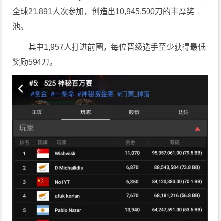
全球21,891人次参加，创造出10,945,500刀的丰厚奖
池。
其中1,957人打进前圈，每位晋级选手至少获得最低
奖励594刀。