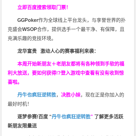
立即百度搜索领取门票！
GGPoker
作为全球线上平台龙头，与享誉世界的扑
克盛会
WSOP
合作，提供选手一个最干净、有保障，且
充满乐趣的竞技环境。
龙华富贵 激动人心的赛事福利来袭：
本周开始新朋友＋老朋友都将有各种领到手软的福
利大放送，要如何获得!?登入游戏中查看有没有收到惊
喜啦。
丹牛也疯狂逆转胜
，
决胜小妹
，现在正是你加入的
最好时机！
逐梦参赛!百度 “
丹牛也疯狂逆转胜
”
了解更多
活跃
新朋友限量送