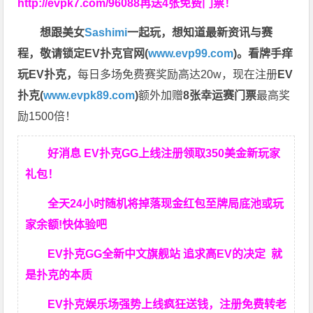
http://evpk7.com/96088
再送4张免费门票！
想跟美女
Sashimi
一起玩，
想知道最新资讯与赛
程，
敬请锁定EV扑克官网(
www.evp99.com
)。
看牌手痒
玩EV扑克，
每日多场免费赛奖励高达20w，现在注册
EV
扑克(
www.evpk89.com
)
额外加赠
8张幸运赛门票
最高奖
励1500倍！
好消息 EV扑克GG上线注册领取350美金新玩家
礼包！
全天24小时随机将掉落现金红包至牌局底池或玩
家余额!快体验吧
EV扑克GG
全新中文旗舰站
追求高EV
的决定
就
是扑克的本质
EV扑克娱乐场强势上线疯狂送钱，注册免费转老