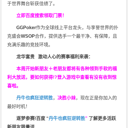
于世界舞台斩获佳绩了。
立即百度搜索领取门票！
GGPoker
作为全球线上平台龙头，与享誉世界的扑
克盛会
WSOP
合作，提供选手一个最干净、有保障，且
充满乐趣的竞技环境。
龙华富贵 激动人心的赛事福利来袭：
本周开始新朋友＋老朋友都将有各种领到手软的福
利大放送，要如何获得!?登入游戏中查看有没有收到惊
喜啦。
丹牛也疯狂逆转胜
，
决胜小妹
，现在正是你加入的
最好时机！
逐梦参赛!百度 “
丹牛也疯狂逆转胜
”
了解更多
活跃
新朋友限量送