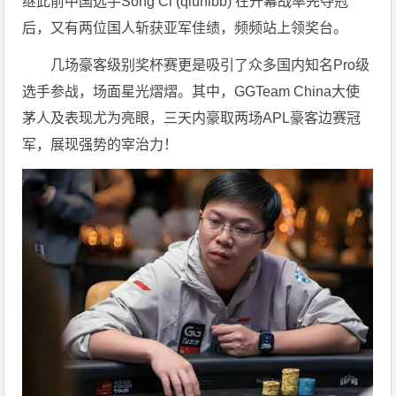
继此前中国选手Song Ci (qiunibb) 在开幕战率先夺冠
后，又有两位国人斩获亚军佳绩，频频站上领奖台。
几场豪客级别奖杯赛更是吸引了众多国内知名Pro级
选手参战，场面星光熠熠。其中，GGTeam China大使
茅人及表现尤为亮眼，三天内豪取两场APL豪客边赛冠
军，展现强势的宰治力！