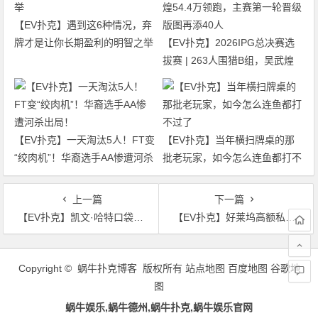
【EV扑克】遇到这6种情况，弃
牌才是让你长期盈利的明智之举
【EV扑克】2026IPG总决赛选
拔赛 | 263人围猎B组，吴武煌
54.4万领跑，主赛第一轮晋级版
图再添40人
【EV扑克】一天淘汰5人！FT变
【EV扑克】当年横扫牌桌的那
“绞肉机”！华裔选手AA惨遭河杀
批老玩家，如今怎么连鱼都打不
出局！
过了
上一篇
下一篇
【EV扑克】凯文·哈特口袋K遭逆转，46万美元底池瞬间易主
【EV扑克】好莱坞高额私局陷阱曝光：一场专宰美国精英的肮脏游戏
文
章
Copyright © 蜗牛扑克博客 版权所有
站点地图
百度地图
谷歌地
导
图
航
蜗牛娱乐,蜗牛德州,蜗牛扑克,蜗牛娱乐官网