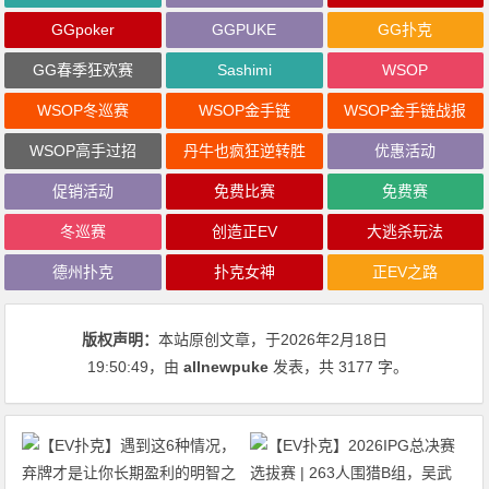
GGpoker
GGPUKE
GG扑克
GG春季狂欢赛
Sashimi
WSOP
WSOP冬巡赛
WSOP金手链
WSOP金手链战报
WSOP高手过招
丹牛也疯狂逆转胜
优惠活动
促销活动
免费比赛
免费赛
冬巡赛
创造正EV
大逃杀玩法
德州扑克
扑克女神
正EV之路
版权声明：
本站原创文章，于2026年2月18日
19:50:49
，由
allnewpuke
发表，共 3177 字。