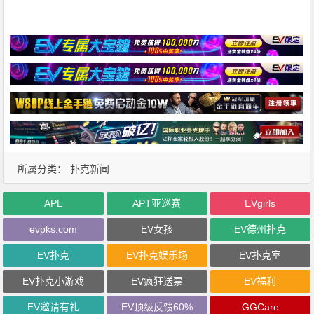
所属分类：
扑克新闻
APL
APT亚巡赛
EVgirls
evpks.com
EV女孩
EV德州扑克
EV扑克
EV扑克娱乐场
EV扑克室
EV扑克小游戏
EV疯狂送票
EV福利
EV邀请有礼
EV顶级反馈60%
GGCare