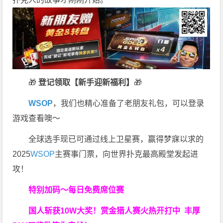
🎁
登记领取【新手迎新福利】
🎁
WSOP
，我们也精心准备了老朋友礼包，可以登录
游戏查看噢～
全球选手现已可通过线上卫星赛，赢得梦寐以求的
2025
WSOP
主赛事门票，向世界扑克最高殿堂发起进
攻！
特别加码～每日免费席位赛
国人斩获
10W
大奖！
赏金猎人赛火热开打中 丰厚