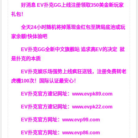
好消息 EV扑克GG上线注册领取350美金新玩家
礼包！
全天24小时随机将掉落现金红包至牌局底池或玩
家余额!快体验吧
EV扑克GG
全新中文旗舰站
追求高EV
的决定
就
是扑克的本质
EV扑克娱乐场强势上线疯狂送钱，注册免费转老
虎機100次！国际认证最安心！
EV扑克官方速记网址：
www.evpk89.com
EV扑克官方速记网址：
www.evpk22.com
EV扑克官方网址：
www.evp99.com
EV扑克官方网址：
www.evp86.com