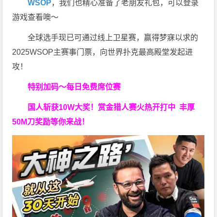
WSOP
，我们也精心准备了老朋友礼包，可以登录
游戏查看噢～
全球选手现已可通过线上卫星赛，赢得梦寐以求的
2025WSOP主赛事门票，向世界扑克最高殿堂发起进
攻！
特别加码～每日免费席位赛
国人斩获
10W
大奖！
赏金猎人赛火热开打中 丰厚
50M刀奖励等你来战！