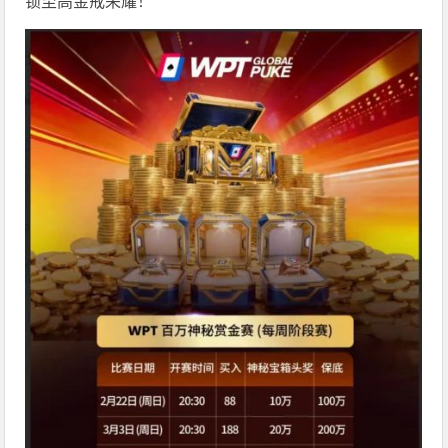
锁至高金戒荣耀！