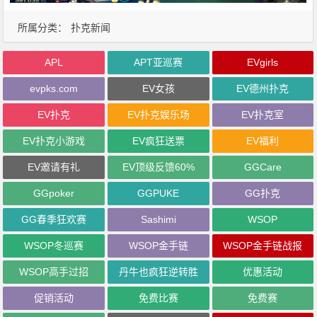
所属分类：
扑克新闻
APL
APT亚巡赛
EVgirls
evpks.com
EV女孩
EV德州扑克
EV扑克
EV扑克娱乐场
EV扑克室
EV扑克小游戏
EV疯狂送票
EV福利
EV邀请有礼
EV顶级反馈60%
GGCare
GGpoker
GGPUKE
GG扑克
GG春季狂欢赛
Sashimi
WSOP
WSOP冬巡赛
WSOP金手链
WSOP金手链战报
WSOP高手过招
丹牛也疯狂逆转胜
优惠活动
促销活动
免费比赛
免费赛