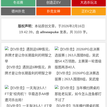
冬巡赛
创造正EV
大逃杀玩法
德州扑克
扑克女神
正EV之路
版权声明：
本站原创文章，于2026年2月16日
19:42:39
，由
allnewpuke
发表，共 3103 字。
【EV扑克】遇到这6种情况，弃
牌才是让你长期盈利的明智之举
【EV扑克】2026IPG总决赛选
拔赛 | 263人围猎B组，吴武煌
54.4万领跑，主赛第一轮晋级版
图再添40人
【EV扑克】一天淘汰5人！FT变
【EV扑克】当年横扫牌桌的那