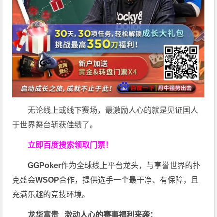
无论线上或线下赛场，最激励人心的就是见证国人
于世界舞台斩获佳绩了。
立即百度搜索领取门票！
GGPoker
作为全球线上平台龙头，与享誉世界的扑
克盛会
WSOP
合作，提供选手一个最干净、有保障，且
充满乐趣的竞技环境。
龙华富贵 激动人心的赛事福利来袭：