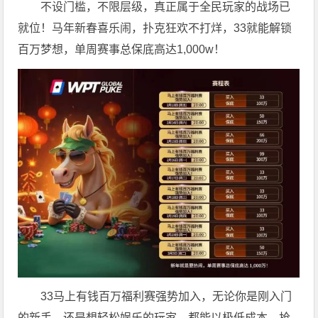
不设门槛，不限层级，真正属于全民玩家的战场已
就位！马年新春喜乐闹，扑克狂欢不打烊，33就能解锁
百万梦想，单周赛事总保底高达1,000w！
33马上有钱百万福利赛强势加入，无论你是刚入门
的新手，还是想轻松娱乐的玩家，都能以极低成本，抢