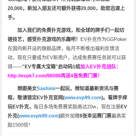
20,000，新加入朋友还可额外获得20,000，助您迅速上
手。
加入我们的免费扑克游戏，和全球的牌手们一起切
磋技艺，感受扑克游戏的乐趣吧！
EV扑克作为GGPoker
在国内新开设的旗舰品牌，每月不断推出福利反馈活
动，现在只要成为EV新用户，达成免费赛任务就可以获
得——
"EV专属大宝箱"启动码1组
加入EV扑克战队：
http://evpk7.com/96088
再送4张免费门票！
想跟美女
Sashimi
一起玩，
想知道最新资讯与赛
程，
敬请锁定EV扑克官网(
www.evp99.com
)。
看牌手痒
玩EV扑克，
每日多场免费赛奖励高达20w，现在注册
EV
扑克(
www.evpk89.com
)
额外加赠
8张幸运赛门票
最高奖
励1500倍！