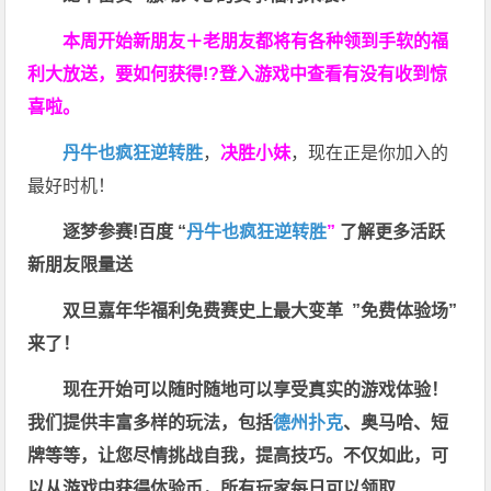
本周开始新朋友＋老朋友都将有各种领到手软的福
利大放送，要如何获得!?登入游戏中查看有没有收到惊
喜啦。
丹牛也疯狂逆转胜
，
决胜小妹
，现在正是你加入的
最好时机！
逐梦参赛!百度 “
丹牛也疯狂逆转胜
”
了解更多
活跃
新朋友限量送
双旦嘉年华福利
免费赛史上最大变革
”免费体验场”
来了！
现在开始可以随时随地可以享受真实的游戏体验！
我们提供丰富多样的玩法，包括
德州扑克
、奥马哈、短
牌等等，让您尽情挑战自我，提高技巧。不仅如此，
可
以从游戏中获得体验币，所有玩家每日可以领取