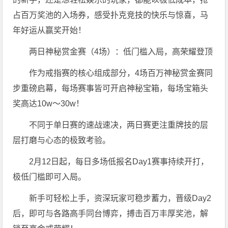
占百万奖池的入场券，感受扑克竞技的快乐与惊喜，马
年好运从赢奖开始！
两日神秘赏金赛（4场）：低门槛入局，高荣耀登顶
作为戒指赛的核心组成部分，4场百万神秘赏金赛同
步重磅启幕，每场赛事皆可开启神秘宝箱，每场宝箱头
奖高达10w～30w！
不同于单日赛的速战速决，两日赛更注重牌技的层
层打磨与心态的极致考验。
2月12日起，每日多场低报名Day1赛事持续开打，
极低门槛即可入局。
新手可轻松上手，资深玩家可稳步蓄力，晋级Day2
后，即可与各路高手同台博弈，搏击百万丰厚奖池，解