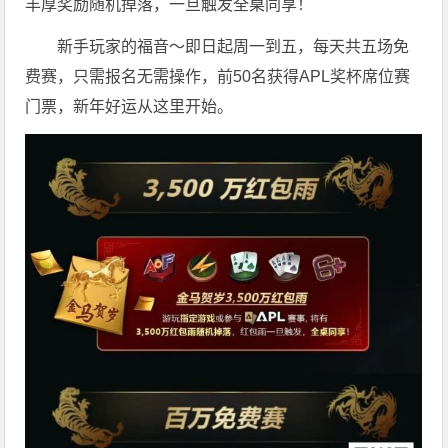
丰厚奖励随机掉落，一旦触发全桌同享！
新手玩家的福音～即日起周一到五，每天共五场免
费赛，只需报名无需操作，前50名获得APL奖杯席位赛
门票，新年好运从这里开始。