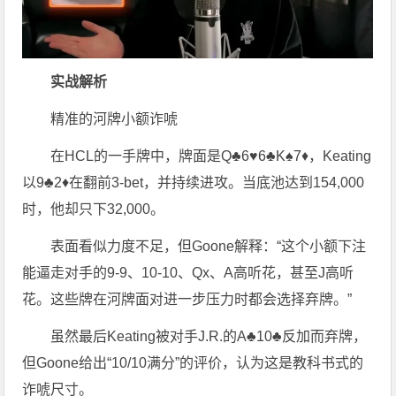
实战解析
精准的河牌小额诈唬
在HCL的一手牌中，牌面是Q♣6♥6♣K♠7♦，Keating
以9♣2♦在翻前3-bet，并持续进攻。当底池达到154,000
时，他却只下32,000。
表面看似力度不足，但Goone解释：“这个小额下注
能逼走对手的9-9、10-10、Qx、A高听花，甚至J高听
花。这些牌在河牌面对进一步压力时都会选择弃牌。”
虽然最后Keating被对手J.R.的A♣10♣反加而弃牌，
但Goone给出
“
10/10满分
”
的评价，认为这是教科书式的
诈唬尺寸。