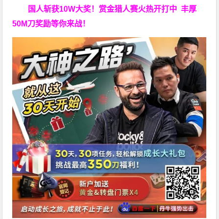
国人斩获
10W
大奖！
赏金猎人赛火热开打中 丰厚
50M刀奖励等你来战！