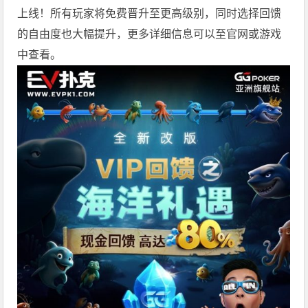
上线！所有玩家将免费晋升至更高级别，同时选择回馈
的自由度也大幅提升，更多详细信息可以至官网或游戏
中查看。