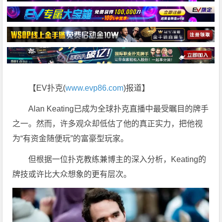
【EV扑克(
www.evp86.com
)报道】
Alan Keating已成为全球扑克直播中最受瞩目的牌手
之一。然而，许多观众却低估了他的真正实力，把他视
为“有资金随便玩”的富豪型玩家。
但根据一位扑克教练兼博主的深入分析，Keating的
牌技或许比大众想象的更有层次。