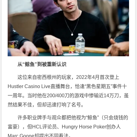
从“鲸鱼”到被重新认识
这位来自密西根州的玩家，2022年4月首次登上
Hustler Casino Live直播舞台，恰逢“黑色星期五”事件十
一周年。当时他在200/400刀的游戏中惨输近14万刀，虽
然结果不佳，但却迅速打响了名号。
许多职业牌手与观众都把他视为“鲸鱼”（只会烧钱的
富豪），但HCL评论员、Hungry Horse Poker创办人
Marc Goone却提出不同看法。