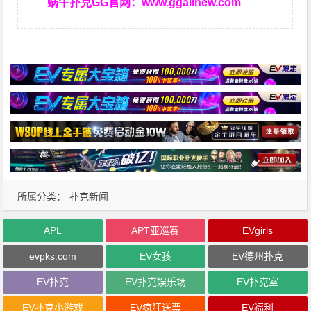
蜗牛扑克GG官网：
www.ggallnew.com
所属分类：
扑克新闻
APL
APT亚巡赛
EVgirls
evpks.com
EV女孩
EV德州扑克
EV扑克
EV扑克娱乐场
EV扑克室
EV扑克小游戏
EV疯狂送票
EV福利