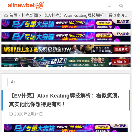
首页
扑克新闻
【EV扑克】Alan Keating牌技解析：看似疯浪，其实他比你想得更有料！
A+
【EV扑克】Alan Keating牌技解析：看似疯浪，
其实他比你想得更有料！
2026年2月14日