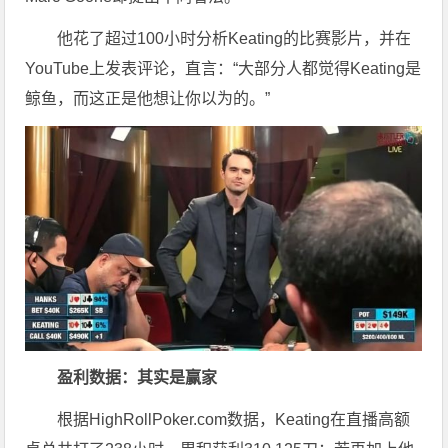
他花了超过100小时分析Keating的比赛影片，并在
YouTube上发表评论，直言：
“
大部分人都觉得Keating是
鲸鱼，而这正是他想让你以为的。
”
盈利数据：其实是赢家
根据HighRollPoker.com数据，Keating在直播高额