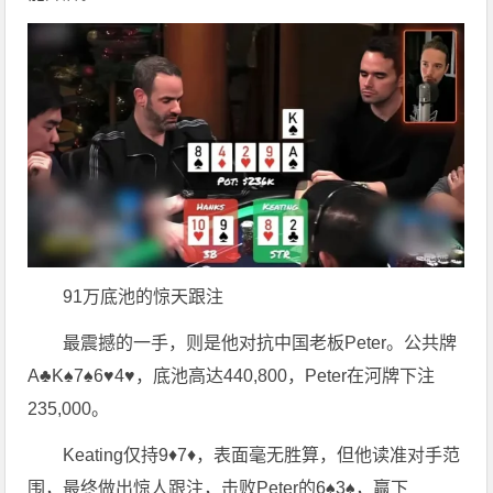
91万底池的惊天跟注
最震撼的一手，则是他对抗中国老板Peter。公共牌
A♣K♠7♠6♥4♥，底池高达440,800，Peter在河牌下注
235,000。
Keating仅持9♦7♦，表面毫无胜算，但他读准对手范
围，最终做出惊人跟注，击败Peter的6♠3♠，赢下