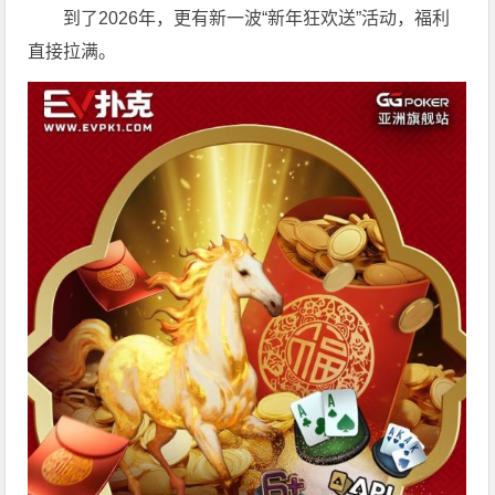
到了2026年，更有新一波“新年狂欢送”活动，福利
直接拉满。