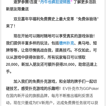
逐梦参赛!百度 “
丹牛也疯狂逆转胜
”
了解更多
活跃
新朋友限量送
双旦嘉年华福利
免费赛史上最大变革
”免费体验场”
来了！
现在开始可以随时随地可以享受真实的游戏体验！
我们提供丰富多样的玩法，包括
德州扑克
、奥马哈、短
牌等等，让您尽情挑战自我，提高技巧。不仅如此，
可
以从游戏中获得体验币，所有玩家每日可以领取
20,000，新加入朋友还可额外获得20,000，助您迅速上
手。
加入我们的免费扑克游戏，和全球的牌手们一起切
磋技艺，感受扑克游戏的乐趣吧！
EV扑克作为GGPoker
在国内新开设的旗舰品牌，每月不断推出福利反馈活
动，现在只要成为EV新用户，达成免费赛任务就可以获