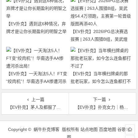
【EV扑克】遇到这6种情况，弃
牌才是让你长期盈利的明智之举
【EV扑克】2026IPG总决赛选
拔赛 | 263人围猎B组，吴武煌
54.4万领跑，主赛第一轮晋级版
图再添40人
【EV扑克】一天淘汰5人！FT变
【EV扑克】当年横扫牌桌的那
“绞肉机”！华裔选手AA惨遭河杀
批老玩家，如今怎么连鱼都打不
出局！
过了
上一篇
下一篇
【EV扑克】茅人及都服了！电竞女神击败WSOP金手链得主，夺人生首座APT冠军
【EV扑克】扑克女力｜杨洋专访：若被困难击倒？那就顺势躺下睡一觉吧！
文
章
Copyright © 蜗牛扑克博客 版权所有
站点地图
百度地图
谷歌地
导
图