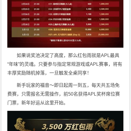
如果说奖池决定了高度，那么红包雨就是APL最具
“年味”的灵魂。只要参与指定常规游戏或APL赛事，将有
丰厚奖励随机掉落，一旦触发全桌同享！
新手玩家的福音～即日起周一到五，每天共五场免
费赛，只需报名无需操作，前50名获得APL奖杯席位赛
门票，新年好运从这里开始。