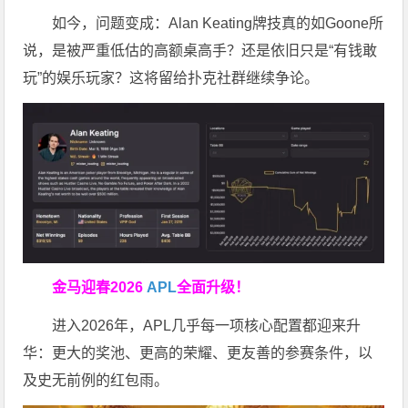
如今，问题变成：Alan Keating牌技真的如Goone所
说，是被严重低估的高额桌高手？还是依旧只是“有钱敢
玩”的娱乐玩家？这将留给扑克社群继续争论。
金马迎春2026
APL
全面升级！
进入2026年，APL几乎每一项核心配置都迎来升
华：更大的奖池、更高的荣耀、更友善的参赛条件，以
及史无前例的红包雨。