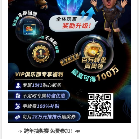
📣
跨年抽奖赛 免费参加
！📣