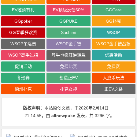
EV邀请有礼
EV顶级反馈60%
GGCare
GGpoker
GGPUKE
GG扑克
GG春季狂欢赛
Sashimi
WSOP
WSOP冬巡赛
WSOP金手链
WSOP金手链战报
WSOP高手过招
丹牛也疯狂逆转胜
优惠活动
促销活动
免费比赛
免费赛
冬巡赛
创造正EV
大逃杀玩法
德州扑克
扑克女神
正EV之路
版权声明：
本站原创文章，于2026年2月14日
21:14:55
，由
allnewpuke
发表，共 3296 字。