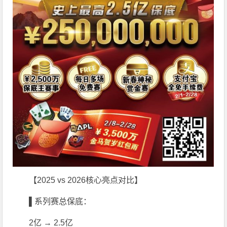
【2025 vs 2026核心亮点对比】
▌系列赛总保底：
2亿 → 2.5亿