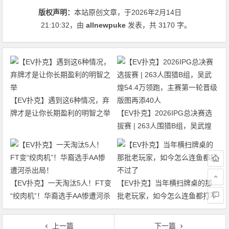
版权声明：
本站原创文章，于2026年2月14日
21:10:32
，由
allnewpuke
发表，共 3170 字。
【EV扑克】遇到这6种情况，弃
牌才是让你长期盈利的明智之举
【EV扑克】2026IPG总决赛选
拔赛 | 263人围猎B组，吴武煌
54.4万领跑，主赛第一轮晋级版
图再添40人
【EV扑克】一天淘汰5人！FT变
【EV扑克】当年横扫牌桌的那
“绞肉机”！华裔选手AA惨遭河杀
批老玩家，如今怎么连鱼都打不
出局！
过了
上一篇
下一篇