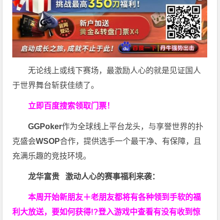
无论线上或线下赛场，最激励人心的就是见证国人
于世界舞台斩获佳绩了。
立即百度搜索领取门票！
GGPoker
作为全球线上平台龙头，与享誉世界的扑
克盛会
WSOP
合作，提供选手一个最干净、有保障，且
充满乐趣的竞技环境。
龙华富贵 激动人心的赛事福利来袭：
本周开始新朋友＋老朋友都将有各种领到手软的福
利大放送，要如何获得!?登入游戏中查看有没有收到惊