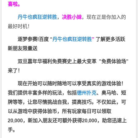
喜啦。
丹牛也疯狂逆转胜
，
决胜小妹
，现在正是你加入的
最好时机！
逐梦参赛!百度 “
丹牛也疯狂逆转胜
”
了解更多
活跃
新朋友限量送
双旦嘉年华福利
免费赛史上最大变革
”免费体验场”
来了！
现在开始可以随时随地可以享受真实的游戏体验！
我们提供丰富多样的玩法，包括
德州扑克
、奥马哈、短
牌等等，让您尽情挑战自我，提高技巧。不仅如此，
可
以从游戏中获得体验币，所有玩家每日可以领取
20,000，新加入朋友还可额外获得20,000，助您迅速上
手。