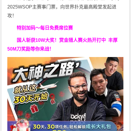
2025WSOP主赛事门票，向世界扑克最高殿堂发起进
攻！
特别加码～每日免费席位赛
国人斩获
10W
大奖！
赏金猎人赛火热开打中 丰厚
50M刀奖励等你来战！