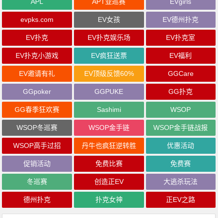
APL
APT亚巡赛
EVgirls
evpks.com
EV女孩
EV德州扑克
EV扑克
EV扑克娱乐场
EV扑克室
EV扑克小游戏
EV疯狂送票
EV福利
EV邀请有礼
EV顶级反馈60%
GGCare
GGpoker
GGPUKE
GG扑克
GG春季狂欢赛
Sashimi
WSOP
WSOP冬巡赛
WSOP金手链
WSOP金手链战报
WSOP高手过招
丹牛也疯狂逆转胜
优惠活动
促销活动
免费比赛
免费赛
冬巡赛
创造正EV
大逃杀玩法
德州扑克
扑克女神
正EV之路