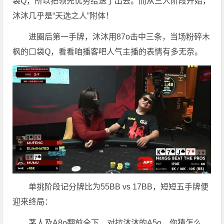
袋Q，所以把领先优势给送了出去。而从三人阶段开始，
沐沐几乎是“天选之人”附体！
进圈后第一手牌，沐沐用87o击中三条，当场粉碎木
枫的口袋Q，看看咱播客吧人气主播的表情有多无奈。
单挑阶段记分牌比为55BB vs 17BB，短短五手牌便
迎来终局：
茅人及A8o翻前全下，对抗沐沐的A5o，你猜怎么