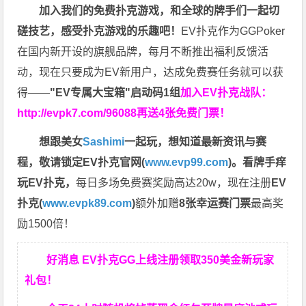
加入我们的免费扑克游戏，和全球的牌手们一起切
磋技艺，感受扑克游戏的乐趣吧！
EV扑克作为GGPoker
在国内新开设的旗舰品牌，每月不断推出福利反馈活
动，现在只要成为EV新用户，达成免费赛任务就可以获
得——
"EV专属大宝箱"启动码1组
加入EV扑克战队：
http://evpk7.com/96088
再送4张免费门票！
想跟美女
Sashimi
一起玩，
想知道最新资讯与赛
程，
敬请锁定EV扑克官网(
www.evp99.com
)。
看牌手痒
玩EV扑克，
每日多场免费赛奖励高达20w，现在注册
EV
扑克(
www.evpk89.com
)
额外加赠
8张幸运赛门票
最高奖
励1500倍！
好消息 EV扑克GG上线注册领取350美金新玩家
礼包！