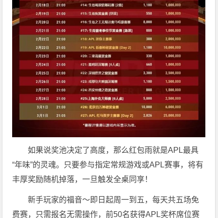
如果说奖池决定了高度，那么红包雨就是APL最具
“年味”的灵魂。只要参与指定常规游戏或APL赛事，将有
丰厚奖励随机掉落，一旦触发全桌同享！
新手玩家的福音～即日起周一到五，每天共五场免
费赛，只需报名无需操作，前50名获得APL奖杯席位赛