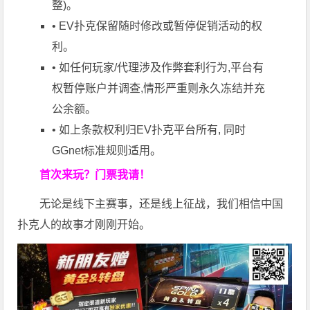
整)。
• EV扑克保留随时修改或暂停
促销活动
的权
利。
• 如任何玩家/代理涉及作弊套利行为,平台有
权暂停账户并调查,情形严重则永久冻结并充
公余额。
• 如上条款权利归EV扑克平台所有, 同时
GGnet标准规则适用。
首次来玩？门票我请！
无论是线下主赛事，还是线上征战，我们相信中国
扑克人的故事才刚刚开始。