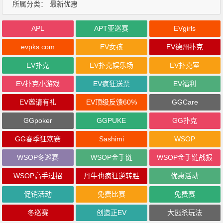
所属分类：
最新优惠
APL
APT亚巡赛
EVgirls
evpks.com
EV女孩
EV德州扑克
EV扑克
EV扑克娱乐场
EV扑克室
EV扑克小游戏
EV疯狂送票
EV福利
EV邀请有礼
EV顶级反馈60%
GGCare
GGpoker
GGPUKE
GG扑克
GG春季狂欢赛
Sashimi
WSOP
WSOP冬巡赛
WSOP金手链
WSOP金手链战报
WSOP高手过招
丹牛也疯狂逆转胜
优惠活动
促销活动
免费比赛
免费赛
冬巡赛
创造正EV
大逃杀玩法