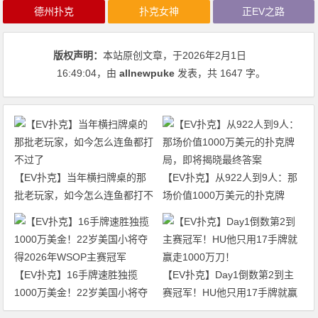
德州扑克
扑克女神
正EV之路
版权声明：
本站原创文章，于2026年2月1日
16:49:04
，由
allnewpuke
发表，共 1647 字。
【EV扑克】当年横扫牌桌的那
【EV扑克】从922人到9人：那
批老玩家，如今怎么连鱼都打不
场价值1000万美元的扑克牌
过了
局，即将揭晓最终答案
【EV扑克】16手牌速胜独揽
【EV扑克】Day1倒数第2到主
1000万美金！22岁美国小将夺
赛冠军！HU他只用17手牌就赢
得2026年WSOP主赛冠军
走1000万刀！