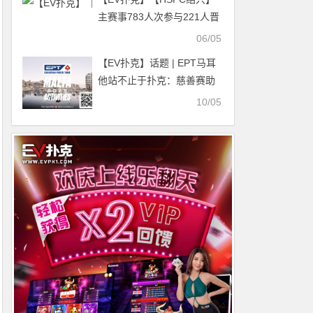
主赛事783人次参与221人晋
级，聂一洲和叶荟分别登顶
06/05
C组/D组快速CL
【EV扑克】话题 | EPT马耳
他站不止于扑克：慈善赛助
力乌干达学校建设
10/05