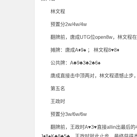
林文程
预置分2w/4w/4w
翻牌前，唐成UTG位open8w，林文程在B
摊牌：唐成A♦9♠ ； 林文程8♥8♦
公共牌：A♣9♣3♣2♣6♠
唐成直接击中顶两对，林文程遗憾止步，
第五名
王政时
预置分3w/6w/6w
翻牌前，王政时A♥3♥直接allin出最后
J♦8♠K♣8♣5♣，王政时就此止步，最终获