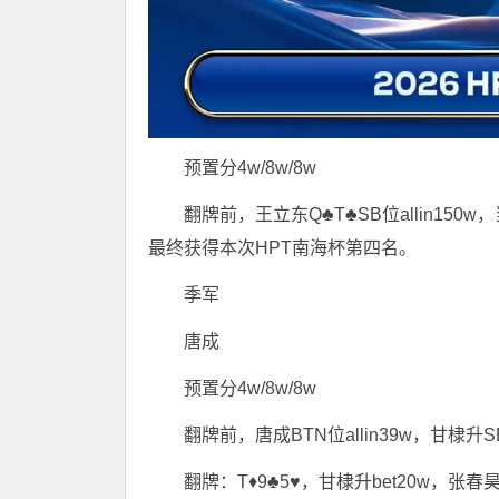
预置分4w/8w/8w
翻牌前，王立东Q♣T♣SB位allin150w
最终获得本次HPT南海杯第四名。
季军
唐成
预置分4w/8w/8w
翻牌前，唐成BTN位allin39w，甘棣升S
翻牌：T♦9♣5♥，甘棣升bet20w，张春昊f