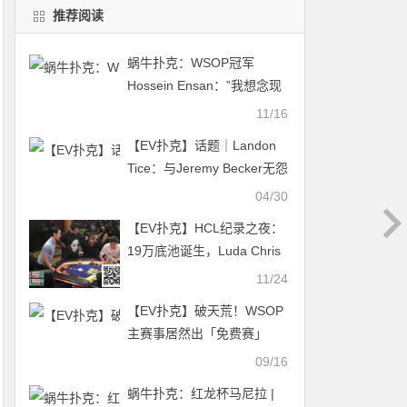
推荐阅读
蜗牛扑克：WSOP冠军
Hossein Ensan：”我想念现
场扑克”
11/16
【EV扑克】话题｜Landon
Tice：与Jeremy Becker无怨
无仇，只想让他付出代价
04/30
【EV扑克】HCL纪录之夜：
19万底池诞生，Luda Chris
四条惨遭清台
11/24
【EV扑克】破天荒！WSOP
主赛事居然出「免费赛」
了，2,500W刀奖励 引发全
09/16
网疯狂报名
蜗牛扑克：红龙杯马尼拉 |