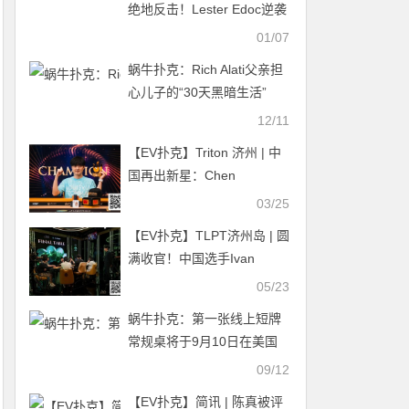
绝地反击！Lester Edoc逆袭
夺得超级豪客赛冠军，狂揽
01/07
冠军奖励5222000比索！
蜗牛扑克：Rich Alati父亲担
心儿子的“30天黑暗生活”
12/11
【EV扑克】Triton 济州 | 中
国再出新星：Chen
Mingcong斩获个人首个
03/25
Triton冠军
【EV扑克】TLPT济州岛 | 圆
满收官！中国选手Ivan
Zhang获$25K超豪赛冠军，
05/23
Stephen Song再获$20K超
蜗牛扑克：第一张线上短牌
豪赛冠军！
常规桌将于9月10日在美国
棋牌室开业
09/12
【EV扑克】简讯 | 陈真被评