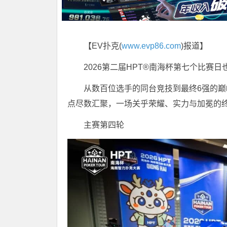
【EV扑克(
www.evp86.com
)报道】
2026第二届HPT®南海杯第七个比赛
从数百位选手的同台竞技到最终6强的
点尽数汇聚，一场关乎荣耀、实力与加冕的
主赛第四轮