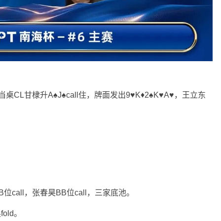
，当桌CL甘棣升A♠J♠call住，牌面发出9♥K♦2♠K♥A♥，王立东
B位call，张春昊BB位call，三家底池。
old。