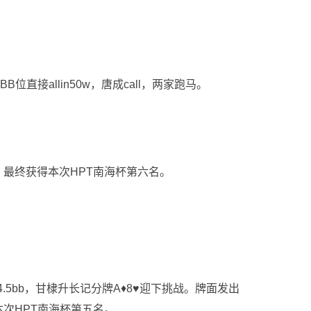
B位直接allin50w，唐成call，两家跑马。
最终获得本次HPT南海杯第六名。
的4.5bb，甘棣升长记分牌A♦8♥迎下挑战。牌面发出
得本次HPT南海杯第五名。