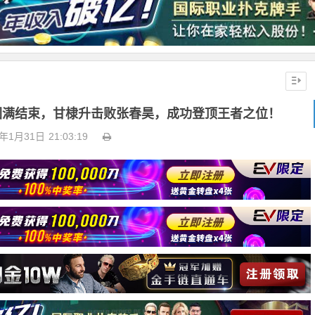
| 圆满结束，甘棣升击败张春昊，成功登顶王者之位！
6年1月31日
21:03:19