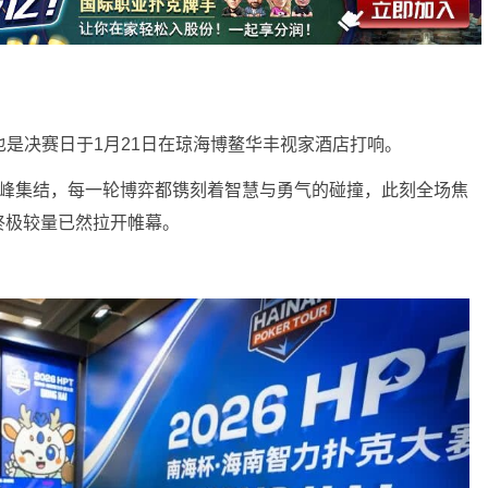
日也是决赛日于1月21日在琼海博鳌华丰视家酒店打响。
巅峰集结，每一轮博弈都镌刻着智慧与勇气的碰撞，此刻全场焦
终极较量已然拉开帷幕。