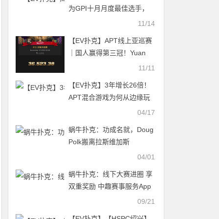
为GPI十月月度最佳选手，
Ren Lin和丁彪分获第六、七
11/14
名
【EV扑克】APT线上亚巡赛
｜国人赢得第三冠！Yuan
Jie决赛桌9BB逆袭斩获26W
11/11
奖励！
【EV扑克】3年增长26倍！
APT混合游戏为何从边缘玩
法变成全球牌手新宠？
04/17
蜗牛扑克：功成名就，Doug
Polk搬离拉斯维加斯
04/01
蜗牛扑克：线下大赛进圈 享
双重奖励 中趣赛事服务App
福利重磅来袭！
09/21
【EV扑克】【HSPC绍兴】