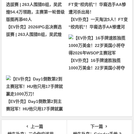
【EV扑克】一天淘汰5人！FT变
【EV扑克】2026IPG总决赛选
“绞肉机”！华裔选手AA惨遭河
拔赛 | 263人围猎B组，吴武煌
杀出局！
54.4万领跑，主赛第一轮晋级版
图再添40人
【EV扑克】16手牌速胜独揽
1000万美金！22岁美国小将夺
得2026年WSOP主赛冠军
【EV扑克】Day1倒数第2到主
赛冠军！HU他只用17手牌就赢
走1000万刀！
上一篇
下一篇
蜗牛扑克：​三个你应该用更多牌3bet的场合
蜗牛扑克：Grinder手册-2：扑克的货币