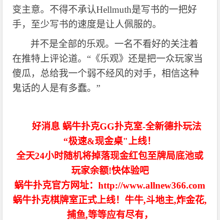
变主意。
不得不承认
Hellmuth
是写书的一把好
手，至少写书的速度
是让人佩服的。
并不是全部的乐观。一名不看好的关注着
在推特上评论道。
“《乐观》还是把一众玩家当
傻瓜，总给我一个弱不经风的对手，相信这种
鬼话的人是有多蠢。”
好消息 蜗牛扑克GG扑克室-全新德扑玩法
“极速&现金桌"上线！
全天24小时随机将掉落现金红包至牌局底池或
玩家余额!快体验吧
蜗牛扑克官方网址：http://www.allnew366.com
蜗牛扑克棋牌室正式上线！牛牛,斗地主,炸金花,
捕鱼,等等应有尽有，