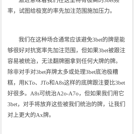
激进意味着我们在这里将有极高的3bet频
率，试图给极宽的率先加注范围施加压力。
我们在这种场合通常应该避免3bet的牌是能
够很好对抗宽率先加注范围，但如果3bet被跟注
容易被统治，无法翻牌圈拿到任何大牌的牌。
除非对手对3bet弃牌太多或处理3bet底池极糟
糕，用KTo、JTo和A8s这样的底牌跟注要比3bet
好很多。A8s可统治A2o-A7o，但如果我们用它
3bet，对手将放弃这些被我们统治的牌，让我们
对上更大的Ax牌。