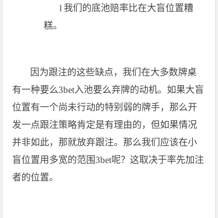
l
我们的底池赔率比在大盲位置糟
糕。
因为跟注的这些缺点，我们在大多数牌桌
有一种要么3bet入池要么弃牌的动机。如果大盲
位置有一个尚未行动的特别弱的牌手，那么开
发一点跟注策略肯定是有理由的，但如果情况
并非如此，那就放弃跟注。那么我们应该在小
盲位置用多宽的范围3bet呢？这取决于率先加注
者的位置。