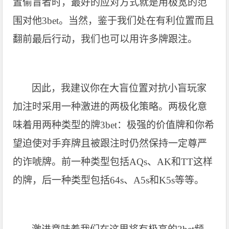
置偷盲者时，最好的应对方式就是用极宽的范
围对他3bet。当然，鉴于我们处在有利位置而且
翻前最后行动，我们也可以用许多牌跟注。
因此，我建议你在大盲位置对抗小盲玩家
加注时采用一种激进的两极化策略。两极化意
味着用两种类型的牌3bet：极强的价值牌和你希
望迫使对手弃牌且被跟注时仍然保持一定尊严
的诈唬牌。前一种类型包括AQs、AK和TT这样
的牌，后一种类型包括64s、A5s和K5s等等。