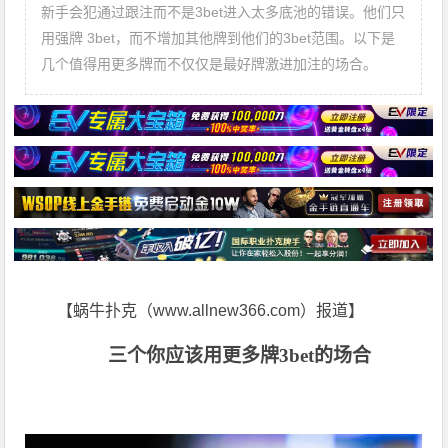
新手会犯通过跟注而不是3bet进入太多底池的错误。他们只
用强牌 3bet，而不增加其他牌到他们的3bet范围。以下是
几个值得用更多牌而不仅仅是最好牌激进加注的场合。
【蜗牛扑克（www.allnew366.com）报道】
三个你应该用更多牌3bet的场合