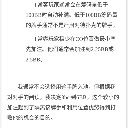
l
常客玩家通常会在筹码量低于
100BB时自动补满。低于100BB筹码量
的牌手通常不是严肃对待扑克的牌手。
l
常客玩家极少在CO位置做最小率
先加注。他们通常会加注到2.25BB或
2.5BB。
我通常不会选择用这手牌入池，但根据我
对对手的阅读，我决定3bet到6BB。这个较小的
加注起到了隔离该牌手和利用位置优势得到打
败他的机会的目的。