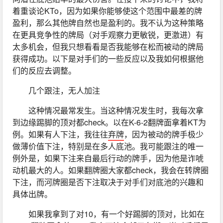
着重谈论KTo，因为如果你能够使这个范围中最差的牌
盈利，那么其他牌自然也是盈利的。我不认为这种策略
在更具竞争性的牌局（对手观察力更敏锐，更激进）有
太多机会，但我只想看看是否我能够在松而被动的牌局
获得成功。以下是对手们的一些反应以及我如何根据他
们的反应去调整。
几个跟注，无人加注
这种情况最常发生。当这种情况发生时，我每次拿
到边缘踢脚的顶对都check。以在K-6-2翻牌面拿着KT为
例。如果有人下注，我往往
弃牌
，因为被动的牌手极少
做薄价值下注，特别是在多人底池。我可能跟注的唯一
例外是，如果下注来自最后行动的牌手，因为他是诈唬
动机最大的人。如果翻牌圈大家都check，我会在转牌圈
下注，而河牌圈是否下注取决于对手们对底池的兴趣和
具体出牌。
如果我拿到了对10，有一个好踢脚的顶对，比如在