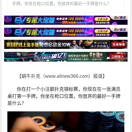
手牌。你坐在枪口位置。你放弃的最好一手牌是什么？
【蜗牛扑克（www.allnew366.com）报道】
你在打一个小注额扑克锦标赛，你现在在一张满员
桌打第一手牌。你坐在枪口位置。你放弃的最好一手牌
是什么？