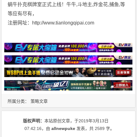
蜗牛扑克棋牌室正式上线！牛牛,斗地主,炸金花,捕鱼,等
等应有尽有，
注册网址：http://www.tianlongqipai.com
所属分类：
策略文章
版权声明：
本站原创文章，于2019年3月13日
07:42:16
，由
allnewpuke
发表，共 2589 字。