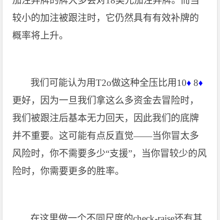
加注弃牌的牌大多会对18美元加注弃牌。而当
较小的加注被跟注时，它仍然具有有效补牌的
概率将上升。
我们可能认为用T2o做这种全压比用10
8
♦
♦
更好，因为一旦我们拿这么多资金去冒险时，
我们被跟注后基本无力回天，因此我们的底牌
并不重要。这可能有点反直觉——当你冒太多
风险时，你不需要多少“支援”，当你冒较少的风
险时，你需要更多的胜率。
在这里做一个不同尺度的check-raise还有其