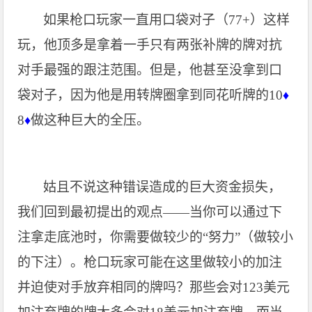
如果枪口玩家一直用口袋对子（77+）这样
玩，他顶多是拿着一手只有两张补牌的牌对抗
对手最强的跟注范围。但是，他甚至没拿到口
袋对子，因为他是用转牌圈拿到同花听牌的10
♦
8
做这种巨大的全压。
♦
姑且不说这种错误造成的巨大资金损失，
我们回到最初提出的观点——当你可以通过下
注拿走底池时，你需要做较少的“努力”（做较小
的下注）。枪口玩家可能在这里做较小的加注
并迫使对手放弃相同的牌吗？那些会对123美元