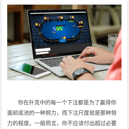
你在扑克中的每一个下注都是为了赢得你
面前底池的一种努力，而下注尺度就是那种努
力的程度。一般而言，你不应该付出超过必要