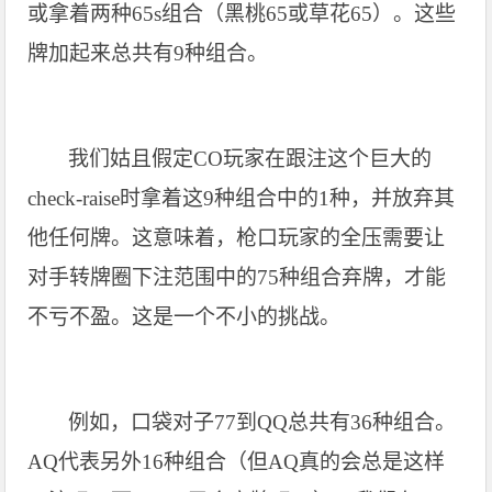
或拿着两种65s组合（黑桃65或草花65）。这些
牌加起来总共有9种组合。
我们姑且假定CO玩家在跟注这个巨大的
check-raise时拿着这9种组合中的1种，并放弃其
他任何牌。这意味着，枪口玩家的全压需要让
对手转牌圈下注范围中的75种组合弃牌，才能
不亏不盈。这是一个不小的挑战。
例如，口袋对子77到QQ总共有36种组合。
AQ代表另外16种组合（但AQ真的会总是这样