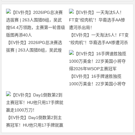
【EV扑克】一天淘汰5人！FT变
【EV扑克】2026IPG总决赛选
“绞肉机”！华裔选手AA惨遭河杀
拔赛 | 263人围猎B组，吴武煌
出局！
54.4万领跑，主赛第一轮晋级版
图再添40人
【EV扑克】16手牌速胜独揽
1000万美金！22岁美国小将夺
得2026年WSOP主赛冠军
【EV扑克】Day1倒数第2到主
赛冠军！HU他只用17手牌就赢
走1000万刀！