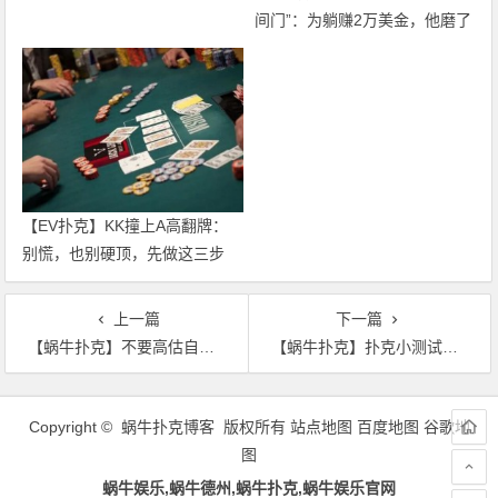
间门”：为躺赚2万美金，他磨了
整整17分钟
【EV扑克】KK撞上A高翻牌：
别慌，也别硬顶，先做这三步
上一篇
下一篇
【蜗牛扑克】不要高估自己的牌技
【蜗牛扑克】扑克小测试：你应该如何应对3bet？
文
章
Copyright © 蜗牛扑克博客 版权所有
站点地图
百度地图
谷歌地
导
图
航
蜗牛娱乐,蜗牛德州,蜗牛扑克,蜗牛娱乐官网