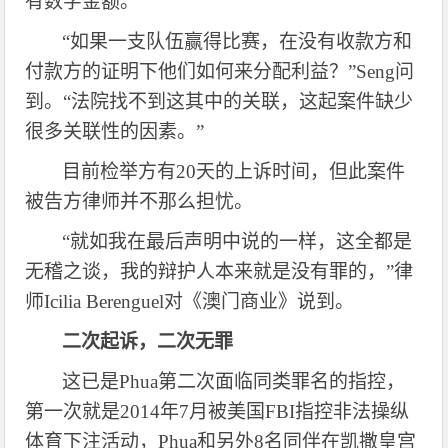
有数字金额。
“如果一支队伍赢得比赛，在没有
收款方和
付款方
的证明下他们如何来分配利益？
”
Seng
问
到。
“法院找不到这其中的关联，这起案件缺少
很多关联性的因素。”
目前检举方有
20天的上诉时间，但此案件
被告方律师并不那么担忧。
“就如我在最后声明中说的一样，这全都是
无稽之谈，我的辩护人本来就是没有罪的，”律
师
Icilia Berenguel
对《澳门商业》说到。
二次起诉，二次无罪
这已是
Phua
第二次面临同类罪名的指控，
第一次就是
2014年7月被美国FBI指控非法操纵
体育下注活动，
Phua
和另外
8名同伴在凯撒皇宫