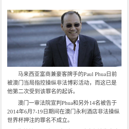
马来西亚富商兼豪客牌手的
Paul Phua
日前
被澳门当局指控操纵非法博彩活动，而这已是
他第二次受到该罪名的起诉。
澳门一审法院宣判
Phua
和另外
14名被告于
2014年6月7-19日期间在澳门永利酒店非法操纵
世界杯押注的罪名不成立。