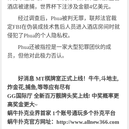
酒店被逮捕，世界杯下注涉及金额4亿美元。
经过调查后，
Phua
被判无罪，联邦法官裁
定
FBI
在伪装成技术售后人员进入酒店房间时就
侵犯了
Phua
的个人隐私权。
Phua
还被指控是一家大型犯罪团伙的成
员，但他对此极力否认。
好消息 MT棋牌室正式上线！牛牛,斗地主,
炸金花,捕鱼,等等应有尽有
GG国际厅 全新百万靓牌头奖上线! 中奖概率更
高奖金更大~
蜗牛扑克业界首家 1个账号通玩多个扑克平台
蜗牛扑克官方网址：http://www.allnew366.com