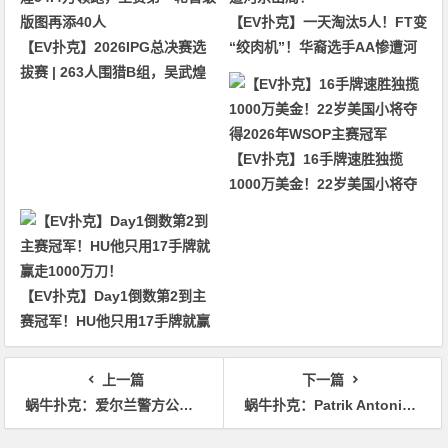
【EV扑克】一天淘汰5人！FT变
【EV扑克】2026IPG总决赛选
“绞肉机”！华裔选手AA惨遭河
拔赛 | 263人围猎B组，吴武煌
杀出局！
54.4万领跑，主赛第一轮晋级版
图再添40人
【EV扑克】16手牌速胜独揽
1000万美金！22岁美国小将夺
得2026年WSOP主赛冠军
【EV扑克】Day1倒数第2到主
赛冠军！HU他只用17手牌就赢
走1000万刀！
上一篇
下一篇
蜗牛扑克：爱尔兰警方公布冰岛扑克玩家Jon Jonsson失踪前监控录像
蜗牛扑克：Patrik Antonius讲述术后康复和健身