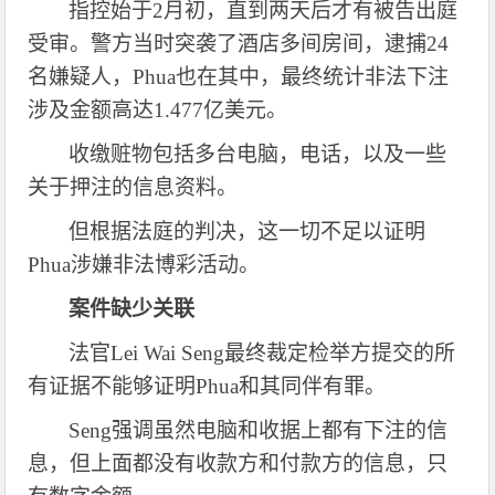
指控始于
2月初，直到两天后才有被告出庭
受审。警方当时突袭了酒店多间房间，逮捕24
名嫌疑人，
Phua
也在其中，最终统计非法下注
涉及金额高达
1.477亿美元。
收缴赃物包括多台电脑，电话，以及一些
关于押注的信息资料。
但根据法庭的判决，这一切不足以证明
Phua
涉嫌非法博彩活动。
案件缺少关联
法官
Lei Wai Seng
最终裁定检举方提交的所
有证据不能够证明
Phua
和其同伴有罪。
Seng
强调虽然电脑和收据上都有下注的信
息，但上面都没有收款方和付款方的信息，只