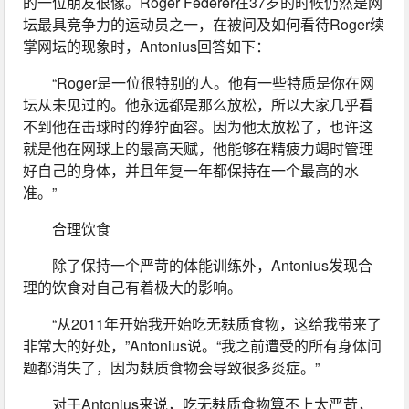
的一位朋友很像。Roger Federer在37岁的时候仍然是网
坛最具竞争力的运动员之一，在被问及如何看待Roger续
掌网坛的现象时，Antonius回答如下：
“Roger是一位很特别的人。他有一些特质是你在网
坛从未见过的。他永远都是那么放松，所以大家几乎看
不到他在击球时的狰狞面容。因为他太放松了，也许这
就是他在网球上的最高天赋，他能够在精疲力竭时管理
好自己的身体，并且年复一年都保持在一个最高的水
准。”
合理饮食
除了保持一个严苛的体能训练外，Antonius发现合
理的饮食对自己有着极大的影响。
“从2011年开始我开始吃无麸质食物，这给我带来了
非常大的好处，”Antonius说。“我之前遭受的所有身体问
题都消失了，因为麸质食物会导致很多炎症。”
对于Antonius来说，吃无麸质食物算不上太严苛，