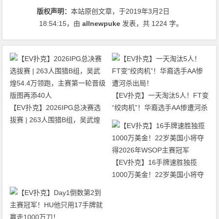
版权声明：
本站原创文章，于2019年3月2日
18:54:15
，由
allnewpuke
发表，共 1224 字。
【EV扑克】一天淘汰5人！FT变
【EV扑克】2026IPG总决赛选
“绞肉机”！华裔选手AA惨遭河杀
拔赛 | 263人围猎B组，吴武煌
出局！
54.4万领跑，主赛第一轮晋级版
图再添40人
【EV扑克】16手牌速胜独揽
1000万美金！22岁美国小将夺
得2026年WSOP主赛冠军