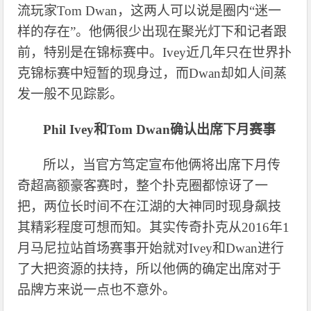
流玩家Tom Dwan，这两人可以说是圈内“迷一
样的存在”。他俩很少出现在聚光灯下和记者跟
前，特别是在锦标赛中。Ivey近几年只在世界扑
克锦标赛中短暂的现身过，而Dwan却如人间蒸
发一般不见踪影。
Phil Ivey和Tom Dwan确认出席下月赛事
所以，当官方笃定宣布他俩将出席下月传
奇超高额豪客赛时，整个扑克圈都惊讶了一
把，两位长时间不在江湖的大神同时现身飙技
其精彩程度可想而知。其实传奇扑克从
2016年1
月马尼拉站首场赛事开始就对Ivey和Dwan进行
了大把资源的扶持，所以他俩的确定出席对于
品牌方来说一点也不意外。