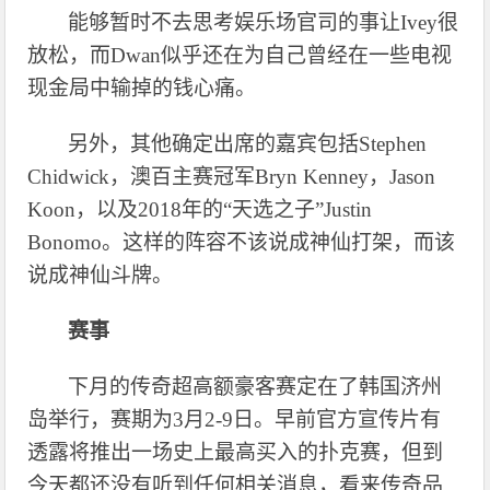
能够暂时不去思考娱乐场官司的事让
Ivey很
放松，而Dwan似乎还在为自己曾经在一些电视
现金局中输掉的钱心痛。
另外，其他确定出席的嘉宾包括
Stephen
Chidwick，澳百主赛冠军Bryn Kenney，Jason
Koon，以及2018年的“天选之子”Justin
Bonomo。这样的阵容不该说成神仙打架，而该
说成神仙斗牌。
赛事
下月的传奇超高额豪客赛定在了韩国济州
岛举行，赛期为
3月2-9日。早前官方宣传片有
透露将推出一场史上最高买入的扑克赛，但到
今天都还没有听到任何相关消息，看来传奇品