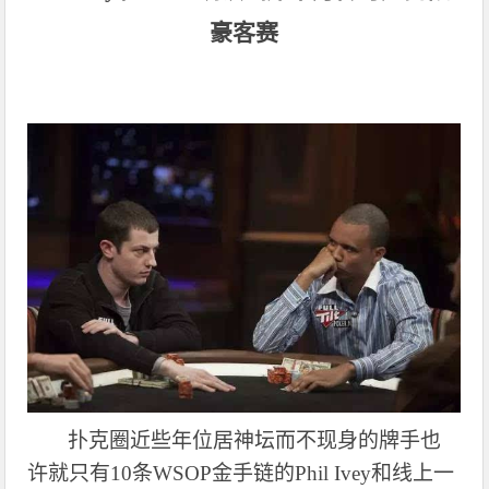
豪客赛
扑克圈近些年位居神坛而不现身的牌手也
许就只有
10条WSOP金手链的Phil Ivey和线上一