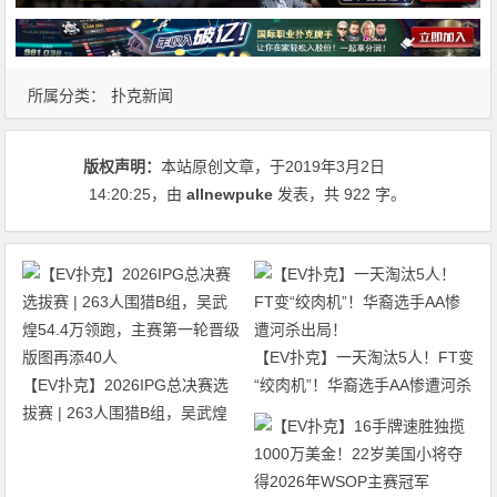
所属分类：
扑克新闻
版权声明：
本站原创文章，于2019年3月2日
14:20:25
，由
allnewpuke
发表，共 922 字。
【EV扑克】一天淘汰5人！FT变
【EV扑克】2026IPG总决赛选
“绞肉机”！华裔选手AA惨遭河杀
拔赛 | 263人围猎B组，吴武煌
出局！
54.4万领跑，主赛第一轮晋级版
图再添40人