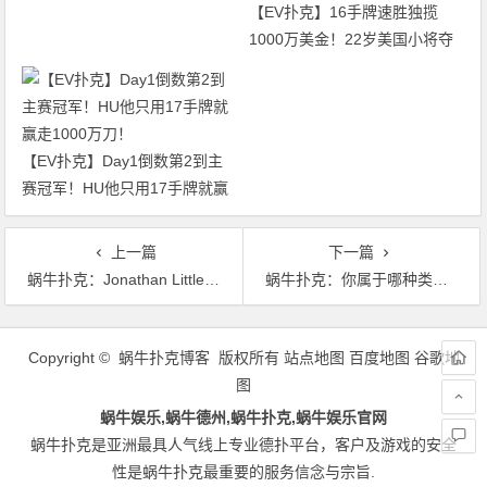
【EV扑克】16手牌速胜独揽
1000万美金！22岁美国小将夺
得2026年WSOP主赛冠军
【EV扑克】Day1倒数第2到主
赛冠军！HU他只用17手牌就赢
走1000万刀！
上一篇
下一篇
蜗牛扑克：​Jonathan Little谈扑克：切忌使用压牌器！
蜗牛扑克：你属于哪种类型的牌手？
文
章
Copyright © 蜗牛扑克博客 版权所有
站点地图
百度地图
谷歌地
导
图
航
蜗牛娱乐,蜗牛德州,蜗牛扑克,蜗牛娱乐官网
蜗牛扑克是亚洲最具人气线上专业德扑平台，客户及游戏的安全
性是蜗牛扑克最重要的服务信念与宗旨.