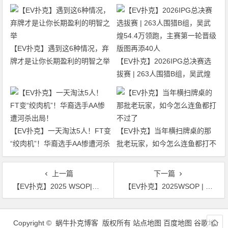
【EV扑克】遇到这6种情况，弃
牌才是让你长期盈利的明智之举
【EV扑克】2026IPG总决赛选
拔赛 | 263人围猎B组，吴武煌
54.4万领跑，主赛第一轮晋级版
图再添40人
【EV扑克】一天淘汰5人！FT变
【EV扑克】当年横扫牌桌的那
“绞肉机”！华裔选手AA惨遭河杀
批老玩家，如今怎么连鱼都打不
出局！
过了
上一篇
下一篇
【EV扑克】2025 WSOP|丁彪在25万美元豪客赛获得第10名
【EV扑克】2025WSOP | 中国香港Kevin Choi赛事47获亚军，中国台湾Yu Hsiang Huang赛事45获第四名
文
章
Copyright © 蜗牛扑克博客 版权所有
站点地图
百度地图
谷歌地