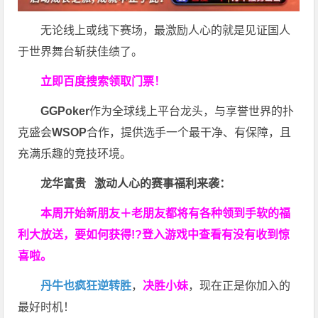
无论线上或线下赛场，最激励人心的就是见证国人
于世界舞台斩获佳绩了。
立即百度搜索领取门票！
GGPoker
作为全球线上平台龙头，与享誉世界的扑
克盛会
WSOP
合作，提供选手一个最干净、有保障，且
充满乐趣的竞技环境。
龙华富贵 激动人心的赛事福利来袭：
本周开始新朋友＋老朋友都将有各种领到手软的福
利大放送，要如何获得!?登入游戏中查看有没有收到惊
喜啦。
丹牛也疯狂逆转胜
，
决胜小妹
，现在正是你加入的
最好时机！