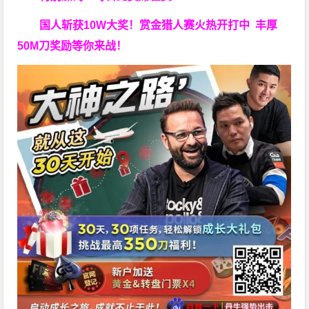
国人斩获
10W
大奖！
赏金猎人赛火热开打中 丰厚
50M刀奖励等你来战！