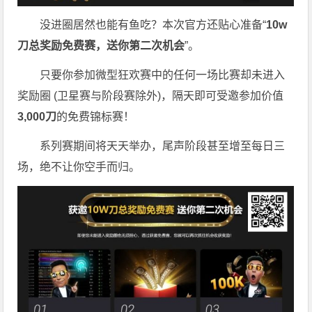
没进圈居然也能有鱼吃？本次官方还贴心准备“
10w
刀
总奖励免费赛，送你第二次机会
”。
只要你参加微型狂欢赛中的任何一场比赛却未进入
奖励圈 (卫星赛与阶段赛除外)，隔天即可受邀参加价值
3,000
刀
的免费锦标赛！
系列赛期间将天天举办，尾声阶段甚至增至每日三
场，绝不让你空手而归。