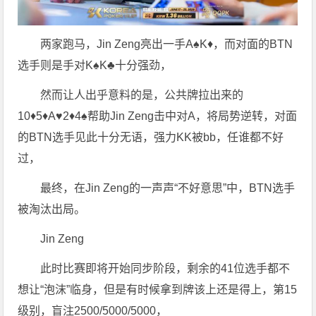
两家跑马，Jin Zeng亮出一手A♠️K♦️，而对面的BTN
选手则是手对K♠️K♣️十分强劲，
然而让人出乎意料的是，公共牌拉出来的
10♦️5♦️A♥️2♦️4♠️帮助Jin Zeng击中对A，将局势逆转，对面
的BTN选手见此十分无语，强力KK被bb，任谁都不好
过，
最终，在Jin Zeng的一声声“不好意思”中，BTN选手
被淘汰出局。
Jin Zeng
此时比赛即将开始同步阶段，剩余的41位选手都不
想让“泡沫”临身，但是有时候拿到牌该上还是得上，第15
级别，盲注2500/5000/5000，