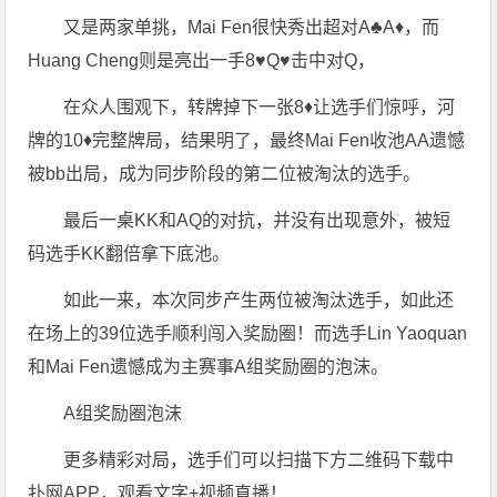
又是两家单挑，Mai Fen很快秀出超对A♣️A♦️，而
Huang Cheng则是亮出一手8♥️Q♥️击中对Q，
在众人围观下，转牌掉下一张8♦️让选手们惊呼，河
牌的10♦️完整牌局，结果明了，最终Mai Fen收池AA遗憾
被bb出局，成为同步阶段的第二位被淘汰的选手。
最后一桌KK和AQ的对抗，并没有出现意外，被短
码选手KK翻倍拿下底池。
如此一来，本次同步产生两位被淘汰选手，如此还
在场上的39位选手顺利闯入奖励圈！而选手Lin Yaoquan
和Mai Fen遗憾成为主赛事A组奖励圈的泡沫。
A组奖励圈泡沫
更多精彩对局，选手们可以扫描下方二维码下载中
扑网APP，观看文字+视频直播！