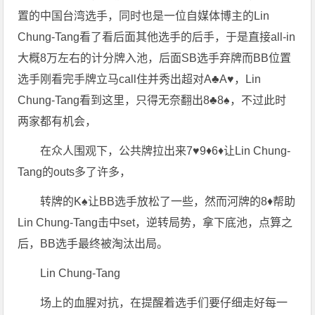
置的中国台湾选手，同时也是一位自媒体博主的Lin
Chung-Tang看了看后面其他选手的后手，于是直接all-in
大概8万左右的计分牌入池，后面SB选手弃牌而BB位置
选手刚看完手牌立马call住并秀出超对A♣️A♥️，Lin
Chung-Tang看到这里，只得无奈翻出8♣️8♠️，不过此时
两家都有机会，
在众人围观下，公共牌拉出来7♥️9♦️6♦️让Lin Chung-
Tang的outs多了许多，
转牌的K♠️让BB选手放松了一些，然而河牌的8♦️帮助
Lin Chung-Tang击中set，逆转局势，拿下底池，点算之
后，BB选手最终被淘汰出局。
Lin Chung-Tang
场上的血腥对抗，在提醒着选手们要仔细走好每一