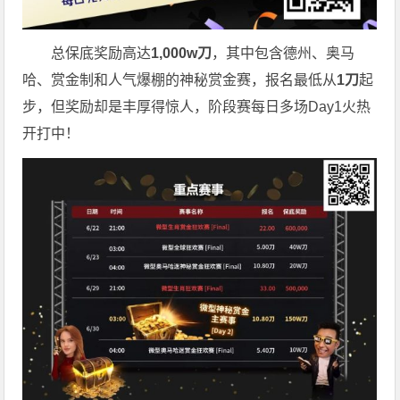
总保底奖励高达
1,000w
刀
，
其中包含德州、奥马
哈、赏金制和人气爆棚的神秘赏金赛，报名最低从
1
刀
起
步，
但奖励却是丰厚得惊人，阶段赛每日多场
Day1火热
开打中！