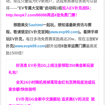
动，现在只要成为EV新用户，达成免费赛任务就可以获
得——
"EV专属大宝箱"启动码1组
加入EV扑克战队：
http://evpk7.com/96088
再送4张免费门票！
想跟美女
Sashimi
一起玩，
想知道最新资讯与赛
程，
敬请锁定EV扑克官网(
www.evp99.com
)。
看牌手痒
玩EV扑克，
每日多场免费赛奖励高达20w，现在注册
EV
扑克(
www.evpk89.com
)
额外加赠
8张幸运赛门票
最高奖
励1500倍！
好消息 EV扑克GG上线注册领取350美金新玩家
礼包！
全天24小时随机将掉落现金红包至牌局底池或玩
家余额!快体验吧
EV扑克GG
全新中文旗舰站
追求高EV
的决定
就