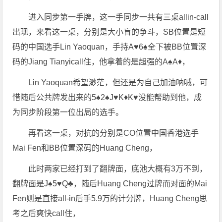
进入同步第一手牌，这一手同步一共有三桌allin-call
出现，来看这一桌，分别是大小盲的争斗，SB位置是短
码的中国选手Lin Yaoquan，手持A♥️6♠️全下被BB位置深
码的Jiang Tianyicall住，他拿着的是超强的A♠️A♦️，
Lin Yaoquan希望渺茫，但还是为自己加油呐喊，可
惜随后公共牌发出来的5♠️2♠️J♥️K♦️K♥️没能帮助到他，成
为同步阶段第一位出局的选手。
再看这一桌，对抗的分别是CO位置中国香港选手
Mai Fen和BB位置深码的Huang Cheng，
此时两家已经打到了翻牌面，底池大概有3万不到，
翻牌面是J♠️5♥️Q♣️，随后Huang Cheng过牌而对面的Mai
Fen则是直接all-in后手5.9万的计分牌，Huang Cheng思
考之后爽快call住，