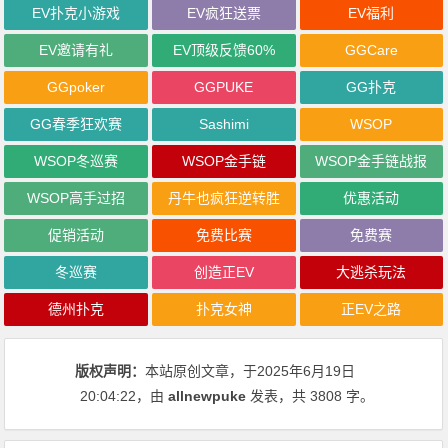
EV扑克小游戏
EV疯狂送票
EV福利
EV邀请有礼
EV顶级反馈60%
GGCare
GGpoker
GGPUKE
GG扑克
GG春季狂欢赛
Sashimi
WSOP
WSOP冬巡赛
WSOP金手链
WSOP金手链战报
WSOP高手过招
丹牛也疯狂逆转胜
优惠活动
促销活动
免费比赛
免费赛
冬巡赛
创造正EV
大逃杀玩法
德州扑克
扑克女神
正EV之路
版权声明：
本站原创文章，于2025年6月19日
20:04:22
，由
allnewpuke
发表，共 3808 字。