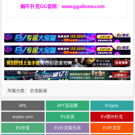
蜗牛扑克GG官网：
www.ggallnew.com
所属分类：
扑克新闻
APL
APT亚巡赛
EVgirls
evpks.com
EV女孩
EV德州扑克
EV扑克
EV扑克娱乐场
EV扑克室