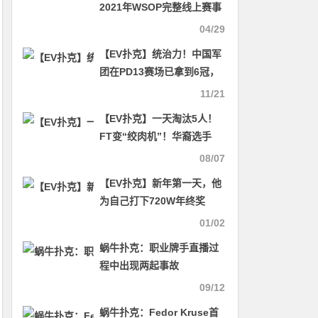
2021年WSOP完整线上赛事
赛程正式公布
04/29
【EV扑克】统治力！中国军
团在PD13赛场已拿到6冠，
QQPK战队张阳夺得单日豪
11/21
客赛冠军
【EV扑克】一天淘汰5人！
FT变“绞肉机”！华裔选手
AA惨遭河杀出局！
08/07
【EV扑克】新年第一天，他
为自己打下720W年终奖
01/02
蜗牛扑克：职业牌手直播过
程中出现两起事故
09/12
蜗牛扑克：Fedor Kruse首