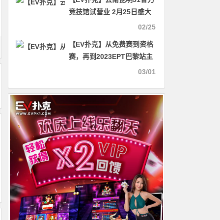
竞技馆试营业 2月25日盛大
开启敬请莅临
02/25
【EV扑克】从免费赛到资格
赛，再到2023EPT巴黎站主
赛冠军，罗马尼亚玩家创造
03/01
了一个奇迹！