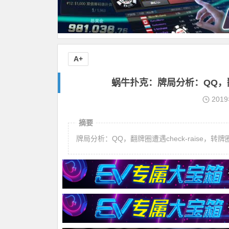
A+
蜗牛扑克：​牌局分析：QQ，翻
201
摘要
牌局分析：QQ，翻牌圈遭遇check-raise，转