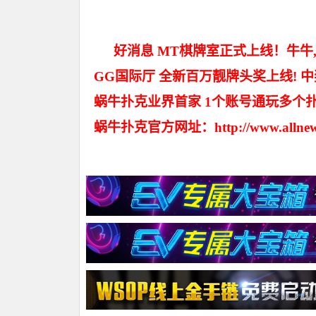
好消息 MT棋牌室正式上线！牛牛,
GG国际厅 全新百万靓牌头奖上线! 
蜗牛扑克业界首家 1个账号通玩多个
蜗牛扑克官方网址：http://www.allnew