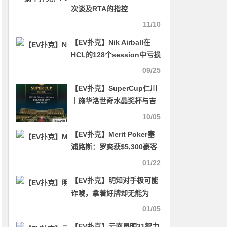
次谈及RTA的指控
11/10
【EV扑克】Nik Airball在
HCL的128个session中亏损
20万刀，他却声称自己的资
09/25
金都是水上得来的？
【EV扑克】SuperCup仁川
｜施华洛世奇水晶奖杯与吉
祥物首次亮相！开幕赛192
10/05
人参赛24人晋级
【EV扑克】Merit Poker塞
浦路斯：罗爽获$5,300豪客
赛亚军 廉想等4名中国牌手
01/22
晋级主赛Day2
【EV扑克】明知对手极可能
诈唬，拿着好牌却无能为
力？
01/05
【EV扑克】云南昆明31智力