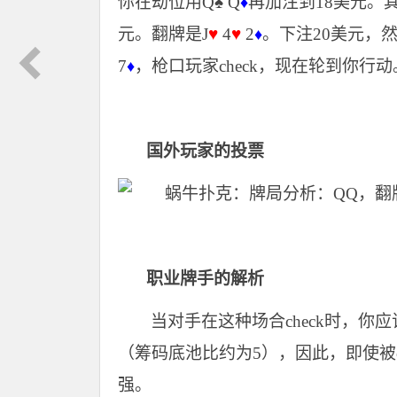
你在劫位用Q
♠
Q
再加注到18美元。
♦
元。翻牌是J
♥
4
♥
2
。下注20美元，然后
♦
7
，枪口玩家check，现在轮到你行
♦
国外玩家的投票
职业牌手的解析
当对手在这种场合check时，
（筹码底池比约为5），因此，即使被ch
强。