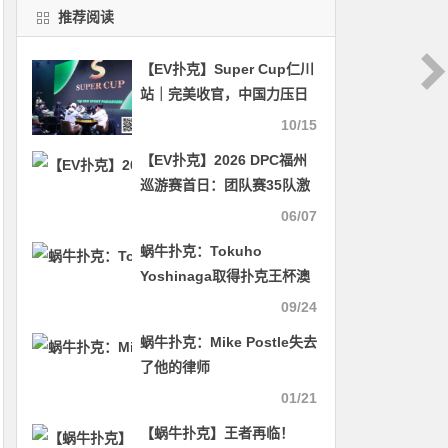
推荐阅读
【EV扑克】Super Cup仁川
站｜完美收官，中国力压日
韩选手包揽冠亚，徐致远夺
10/15
冠，金龙收获亚军
【EV扑克】2026 DPC福州
巡游赛首日：团队赛35队激
战，“TopLuck战队”强势登
06/07
顶
蜗牛扑克：Tokuho
Yoshinaga取得扑克王杯澳
门站豪客赛冠军
09/24
蜗牛扑克：Mike Postle失去
了他的律师
01/21
【蜗牛扑克】王者再临！