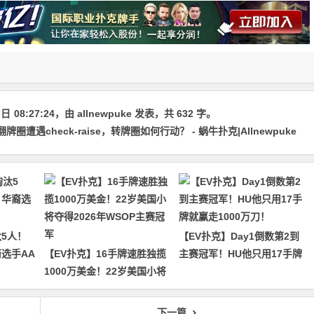
7日
08:27:24
，由
allnewpuke
发表，共 632 字。
遭遇check-raise，转牌圈如何行动？ - 蜗牛扑克|Allnewpuke
5人！
【EV扑克】Day1倒数第2到
裔选手AA
【EV扑克】16手牌速胜独揽
主赛冠军！HU他只用17手牌
1000万美金！22岁美国小将
就赢走1000万刀！
夺得2026年WSOP主赛冠军
下一篇