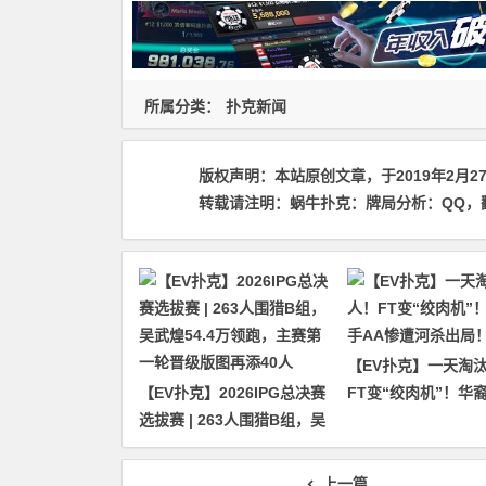
所属分类：
扑克新闻
版权声明：
本站原创文章，于2019年2月2
转载请注明：
蜗牛扑克：​牌局分析：QQ，翻牌圈
【EV扑克】一天淘汰
【EV扑克】2026IPG总决赛
FT变“绞肉机”！华
选拔赛 | 263人围猎B组，吴
惨遭河杀出局！
武煌54.4万领跑，主赛第一
轮晋级版图再添40人
上一篇