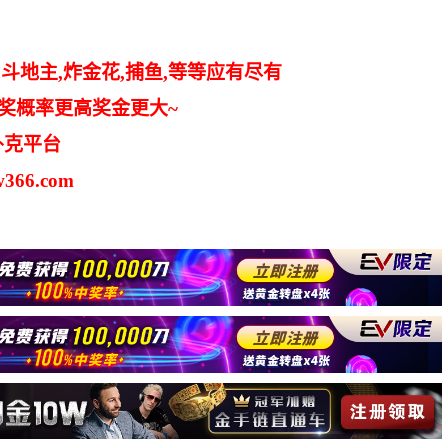
斗地主,炸金花,捕鱼,等等应有尽有
中奖概率更高奖金更大~
扑克平台
366.com