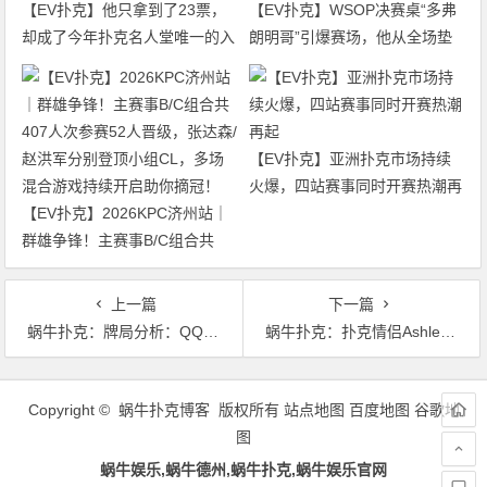
【EV扑克】他只拿到了23票，
【EV扑克】WSOP决赛桌“多弗
却成了今年扑克名人堂唯一的入
朗明哥”引爆赛场，他从全场垫
选者
底打到了冠军争夺者
【EV扑克】亚洲扑克市场持续
火爆，四站赛事同时开赛热潮再
【EV扑克】2026KPC济州站｜
起
群雄争锋！主赛事B/C组合共
407人次参赛52人晋级，张达森/
赵洪军分别登顶小组CL，多场
上一篇
下一篇
混合游戏持续开启助你摘冠！
蜗牛扑克：​牌局分析：QQ，翻牌圈遭遇check-raise，转牌圈如何行动？
蜗牛扑克：扑克情侣Ashley Sleeth & Jesse Sylvia在拉斯维加斯双双斩获冠军！
文
章
Copyright © 蜗牛扑克博客 版权所有
站点地图
百度地图
谷歌地
导
图
航
蜗牛娱乐,蜗牛德州,蜗牛扑克,蜗牛娱乐官网